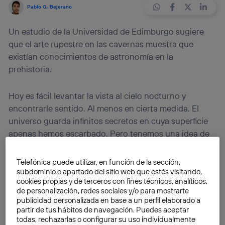
Pablo G. Bejerano
Un estudio de la Universidad de Edimburgo sugiere
que el arte rupestre en las cavernas muestra que
existían conocimientos de astronomía en la
prehistoria.
Hoy es fácil levantar la vista al cielo nocturno y
encontrarle sentido. Al menos en cierta medida. El
universo guarda infinitos secretos en cuya superficie
apenas hemos escarbado. Pero tenemos una idea de
lo que se puede ver una noche clara en que brillen las
estrellas.
A lo largo de siglos se ha generado
Telefónica puede utilizar, en función de la sección,
información sobre las estrellas
, constelaciones y
subdominio o apartado del sitio web que estés visitando,
cookies propias y de terceros con fines técnicos, analíticos,
cuerpos celestes como los asteroides. En base a todo
de personalización, redes sociales y/o para mostrarte
este bagaje, interpretamos esos puntitos luminosos
publicidad personalizada en base a un perfil elaborado a
que viven a millones de años luz. Incluso podemos
partir de tus hábitos de navegación. Puedes aceptar
todas, rechazarlas o configurar su uso individualmente
hacerlo solo
con la ayuda de un smartphone
.