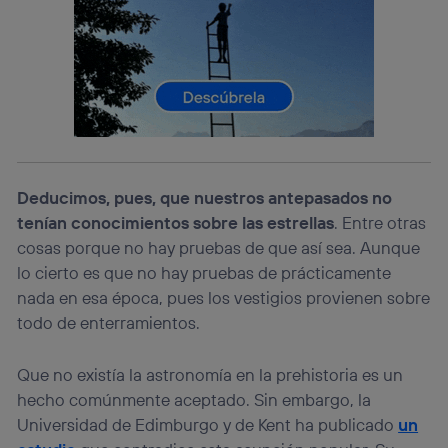
lo que cualquier persona que conecte su dispositivo y
consienta el uso de la tecnología recibirá el mismo
identificador. Típicamente:
Si utilizas una
conexión de banda ancha
(p. ej., Wi-Fi),
el marketing o análisis se realizará en función de las
actividades de navegación de los miembros del hogar
que hayan dado su consentimiento.
Si utilizas
datos móviles
, el marketing será más
personalizado, ya que se basará únicamente en la
Deducimos, pues, que nuestros antepasados no
navegación del usuario del móvil.
tenían conocimientos sobre las estrellas
. Entre otras
Puedes gestionar los consentimientos Utiq seleccionando
“Administrar Utiq” en la parte inferior de esta página web o
cosas porque no hay pruebas de que así sea. Aunque
visitando el
portal de privacidad de Utiq
lo cierto es que no hay pruebas de prácticamente
(“consenthub”)
. Para más información, consulta
nada en esa época, pues los vestigios provienen sobre
la
política de privacidad de Utiq
.
todo de enterramientos.
Que no existía la astronomía en la prehistoria es un
hecho comúnmente aceptado. Sin embargo, la
Universidad de Edimburgo y de Kent ha publicado
un