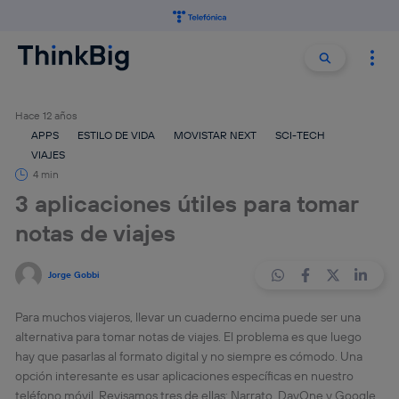
Buscar:
Buscar
Hace 12 años
APPS
ESTILO DE VIDA
MOVISTAR NEXT
SCI-TECH
VIAJES
4 min
3 aplicaciones útiles para tomar
notas de viajes
Jorge Gobbi
Para muchos viajeros, llevar un cuaderno encima puede ser una
alternativa para tomar notas de viajes. El problema es que luego
hay que pasarlas al formato digital y no siempre es cómodo. Una
opción interesante es usar aplicaciones específicas en nuestro
teléfono móvil. Revisamos tres de ellas: Narrato, DayOne y Google