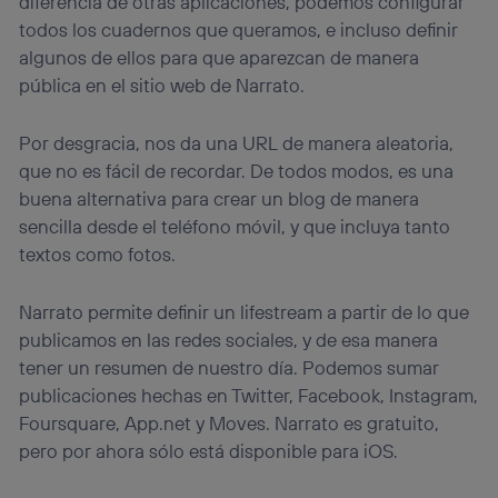
diferencia de otras aplicaciones, podemos configurar
Este identificador se asigna a la conexión de internet, por
todos los cuadernos que queramos, e incluso definir
lo que cualquier persona que conecte su dispositivo y
algunos de ellos para que aparezcan de manera
consienta el uso de la tecnología recibirá el mismo
pública en el sitio web de Narrato.
identificador. Típicamente:
Si utilizas una
conexión de banda ancha
(p. ej., Wi-Fi),
Por desgracia, nos da una URL de manera aleatoria,
el marketing o análisis se realizará en función de las
actividades de navegación de los miembros del hogar
que no es fácil de recordar. De todos modos, es una
que hayan dado su consentimiento.
buena alternativa para crear un blog de manera
Si utilizas
datos móviles
, el marketing será más
sencilla desde el teléfono móvil, y que incluya tanto
personalizado, ya que se basará únicamente en la
textos como fotos.
navegación del usuario del móvil.
Puedes gestionar los consentimientos Utiq seleccionando
“Administrar Utiq” en la parte inferior de esta página web o
Narrato permite definir un lifestream a partir de lo que
visitando el
portal de privacidad de Utiq
publicamos en las redes sociales, y de esa manera
(“consenthub”)
. Para más información, consulta
tener un resumen de nuestro día. Podemos sumar
la
política de privacidad de Utiq
.
publicaciones hechas en Twitter, Facebook, Instagram,
Foursquare, App.net y Moves. Narrato es gratuito,
pero por ahora sólo está disponible para iOS.