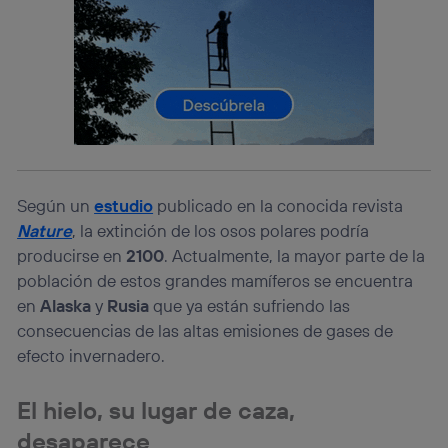
(p. ej., número de teléfono móvil).
Este identificador se asigna a la conexión de internet, por
lo que cualquier persona que conecte su dispositivo y
consienta el uso de la tecnología recibirá el mismo
identificador. Típicamente:
Si utilizas una
conexión de banda ancha
(p. ej., Wi-Fi),
el marketing o análisis se realizará en función de las
actividades de navegación de los miembros del hogar
que hayan dado su consentimiento.
Si utilizas
datos móviles
, el marketing será más
Según un
estudio
publicado en la conocida revista
personalizado, ya que se basará únicamente en la
Nature
, la extinción de los osos polares podría
navegación del usuario del móvil.
producirse en
2100
. Actualmente, la mayor parte de la
Puedes gestionar los consentimientos Utiq seleccionando
población de estos grandes mamíferos se encuentra
“Administrar Utiq” en la parte inferior de esta página web o
visitando el
portal de privacidad de Utiq
en
Alaska
y
Rusia
que ya están sufriendo las
(“consenthub”)
. Para más información, consulta
consecuencias de las altas emisiones de gases de
la
política de privacidad de Utiq
.
efecto invernadero.
El hielo, su lugar de caza,
desaparece