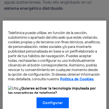
aguas subterráneas. Todo ello englobado en un
sistema energético distribuido
.
Telefónica puede utilizar, en función de la sección,
subdominio o apartado del sitio web que estés visitando,
cookies propias y de terceros con fines técnicos, analíticos,
de personalización, redes sociales y/o para mostrarte
publicidad personalizada en base a un perfil elaborado a
partir de tus hábitos de navegación. Puedes aceptar
todas, rechazarlas o configurar su uso individualmente
clicando en el botón correspondiente. Asimismo, podrás
revocar tu consentimiento en cualquier momento desde
la opción de configuración. Si deseas obtener información
más detallada, consulta nuestra
Política de Cookies
.
¿Quieres activar la tecnología impulsada por
las operadoras de telefonía?
Nosotros, Telefónica S.A., utilizamos la tecnología Utiq para
Configurar
realizar nuestras acciones de marketing digital o análisis
(como se describe en este aviso de consentimiento)