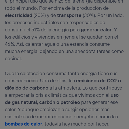
el principal uso que se hizo de la energía disponible en
navegación del usuario del móvil.
todo el mundo. Por encima de la producción de
Puedes gestionar los consentimientos Utiq seleccionando
electricidad
(20%) y de
transporte
(30%). Por un lado,
“Administrar Utiq” en la parte inferior de esta página web o
visitando el
portal de privacidad de Utiq
los procesos industriales son responsables de
(“consenthub”)
. Para más información, consulta
consumir el 51% de la energía para
generar calor
. Y
la
política de privacidad de Utiq
.
los edificios y viviendas en general se quedan con el
46%. Así, calentar agua o una estancia consume
mucha energía, dejando en una anécdota tareas como
cocinar.
Que la calefacción consuma tanta energía tiene sus
consecuencias. Una de ellas, las
emisiones de CO2 o
dióxido de carbono
a la atmósfera. Lo que contribuye
a empeorar la crisis climática que vivimos con el
uso
de gas natural, carbón o petróleo
para generar ese
calor. Y aunque empiezan a surgir opciones más
eficientes y de menor consumo energético como las
bombas de calor
, todavía hay mucho por hacer.