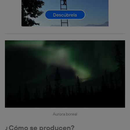
actividades de navegación de los miembros del hogar
que hayan dado su consentimiento.
Si utilizas
datos móviles
, el marketing será más
personalizado, ya que se basará únicamente en la
navegación del usuario del móvil.
Puedes gestionar los consentimientos Utiq seleccionando
“Administrar Utiq” en la parte inferior de esta página web o
visitando el
portal de privacidad de Utiq
(“consenthub”)
. Para más información, consulta
la
política de privacidad de Utiq
.
Aurora boreal
¿Cómo se producen?