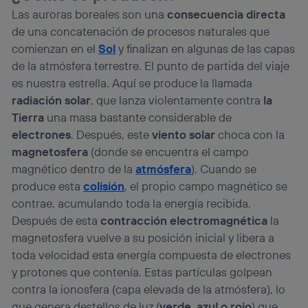
Las auroras boreales son una
consecuencia directa
de una concatenación de procesos naturales que
comienzan en el
Sol
y finalizan en algunas de las capas
de la atmósfera terrestre. El punto de partida del viaje
es nuestra estrella. Aquí se produce la llamada
radiación solar
, que lanza violentamente contra
la
Tierra
una masa bastante considerable de
electrones
. Después, este
viento solar
choca con la
magnetosfera
(donde se encuentra el campo
magnético dentro de la
atmósfera
). Cuando se
produce esta
colisión
, el propio campo magnético se
contrae, acumulando toda la energía recibida.
Después de esta
contracción electromagnética
la
magnetosfera vuelve a su posición inicial y libera a
toda velocidad esta energía compuesta de electrones
y protones que contenía. Estas partículas golpean
contra la ionosfera (capa elevada de la atmósfera), lo
que genera destellos de luz (
verde, azul o rojo
) que