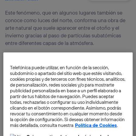
Este fenómeno, que en algunos lugares también se
conoce como luces del norte, conforma una obra de
arte natural que suele aparecer entre el otoño y el
invierno gracias al paso de partículas subatómicas
entre diferentes capas de la atmósfera.
Electrones
y
protones
moviéndose a gran velocidad
entre capas de la
atmósfera
. Radiación ultravioleta
Telefónica puede utilizar, en función de la sección,
subdominio o apartado del sitio web que estés visitando,
proveniente del Sol. La
magnetosfera
y la
ionosfera
cookies propias y de terceros con fines técnicos, analíticos,
involucradas… Pese a parecer una secuencia de
Los 4
de personalización, redes sociales y/o para mostrarte
Fantásticos
, esta unión de diversos elementos sobre
publicidad personalizada en base a un perfil elaborado a
partir de tus hábitos de navegación. Puedes aceptar
la Tierra da como resultado la creación de las
auroras
todas, rechazarlas o configurar su uso individualmente
boreales
.
clicando en el botón correspondiente. Asimismo, podrás
revocar tu consentimiento en cualquier momento desde
la opción de configuración. Si deseas obtener información
Durante su época, que suele ir desde septiembre
más detallada, consulta nuestra
Política de Cookies
.
hasta marzo, aproximadamente, este
fenómeno
luminiscente
provoca en el cielo destellos de luz de