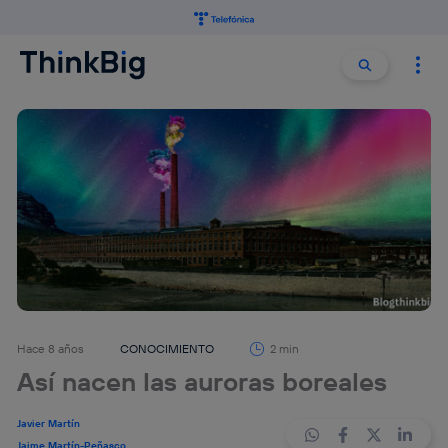
Buscar:
Buscar
Hace 8 años
CONOCIMIENTO
2 min
Así nacen las auroras boreales
Javier Martín
Jaime Martín-Peñasco