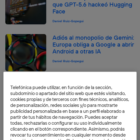
que GPT-5.6 hackeó Hugging
Face
Daniel Ruiz-Gopegui
Adiós al monopolio de Gemini:
Europa obliga a Google a abrir
Android a otras IA
Daniel Ruiz-Gopegui
570 agujeros en un día:
Telefónica puede utilizar, en función de la sección,
cuando la IA de Microsoft
subdominio o apartado del sitio web que estés visitando,
reventó su propio Patch
cookies propias y de terceros con fines técnicos, analíticos,
Tuesday
de personalización, redes sociales y/o para mostrarte
publicidad personalizada en base a un perfil elaborado a
Daniel Ruiz-Gopegui
partir de tus hábitos de navegación. Puedes aceptar
todas, rechazarlas o configurar su uso individualmente
clicando en el botón correspondiente. Asimismo, podrás
Kimi K3 y la frontera de los 3
revocar tu consentimiento en cualquier momento desde
billones: cuando la fuerza