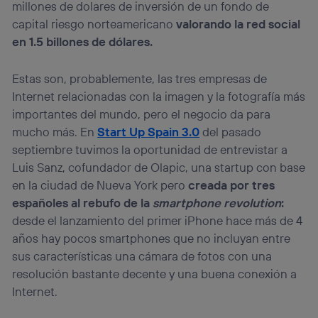
millones de dolares de inversión de un fondo de
consienta el uso de la tecnología recibirá el mismo
identificador. Típicamente:
capital riesgo norteamericano
valorando la red social
Si utilizas una
conexión de banda ancha
(p. ej., Wi-Fi),
en 1.5 billones de dólares.
el marketing o análisis se realizará en función de las
actividades de navegación de los miembros del hogar
Estas son, probablemente, las tres empresas de
que hayan dado su consentimiento.
Internet relacionadas con la imagen y la fotografía más
Si utilizas
datos móviles
, el marketing será más
personalizado, ya que se basará únicamente en la
importantes del mundo, pero el negocio da para
navegación del usuario del móvil.
mucho más. En
Start Up Spain 3.0
del pasado
Puedes gestionar los consentimientos Utiq seleccionando
septiembre tuvimos la oportunidad de entrevistar a
“Administrar Utiq” en la parte inferior de esta página web o
Luis Sanz, cofundador de Olapic, una startup con base
visitando el
portal de privacidad de Utiq
en la ciudad de Nueva York pero
creada por tres
(“consenthub”)
. Para más información, consulta
la
política de privacidad de Utiq
.
españoles al rebufo de la
smartphone revolution
:
desde el lanzamiento del primer iPhone hace más de 4
años hay pocos smartphones que no incluyan entre
sus características una cámara de fotos con una
resolución bastante decente y una buena conexión a
Internet.