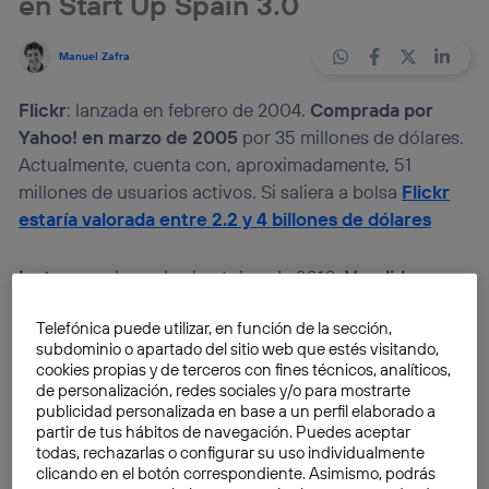
en Start Up Spain 3.0
Manuel Zafra
Flickr
: lanzada en febrero de 2004.
Comprada por
Yahoo! en marzo de 2005
por 35 millones de dólares.
Actualmente, cuenta con, aproximadamente, 51
millones de usuarios activos. Si saliera a bolsa
Flickr
estaría valorada entre 2.2 y 4 billones de dólares
Instagram
: lanzada el octubre de 2010.
Vendida a
Facebook por 1 billón (estadounidense) de dólares
,
Telefónica puede utilizar, en función de la sección,
repartido en dinero en metálico (300 millones) y
subdominio o apartado del sitio web que estés visitando,
acciones (24 millones), entre abril y agosto de 2012,
cookies propias y de terceros con fines técnicos, analíticos,
con tan solo 13 empleados. Dos años después de su
de personalización, redes sociales y/o para mostrarte
publicidad personalizada en base a un perfil elaborado a
lanzamiento, en Septiembre de este 2012 en que
partir de tus hábitos de navegación. Puedes aceptar
vivimos, alcanza los 100 millones de usuarios.
todas, rechazarlas o configurar su uso individualmente
clicando en el botón correspondiente. Asimismo, podrás