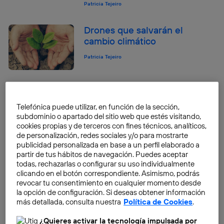
Patricia Tejeiro
Drones que salvarán el
cambio climático
Patricia Tejeiro
Sin profesores y gratis, así es
la escuela de programación
Telefónica puede utilizar, en función de la sección,
francesa “42”
subdominio o apartado del sitio web que estés visitando,
cookies propias y de terceros con fines técnicos, analíticos,
Patricia Tejeiro
de personalización, redes sociales y/o para mostrarte
publicidad personalizada en base a un perfil elaborado a
partir de tus hábitos de navegación. Puedes aceptar
todas, rechazarlas o configurar su uso individualmente
El Big Data como la mejor
clicando en el botón correspondiente. Asimismo, podrás
arma para la transformación
revocar tu consentimiento en cualquier momento desde
digital
la opción de configuración. Si deseas obtener información
más detallada, consulta nuestra
Política de Cookies
.
Patricia Tejeiro
¿Quieres activar la tecnología impulsada por