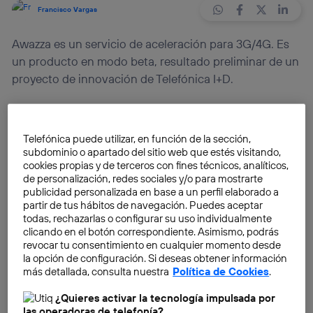
Francisco Vargas
Awazza es un servicio de aceleración para 3G/4G. Es
un producto en modo beta, resultado preliminar de un
proyecto de innovación de Telefónica I+D.
¿En qué consiste este producto?
Awazza
es un
producto de Telefónica I+D en modo beta resultado
Telefónica puede utilizar, en función de la sección,
preliminar de un proyecto de innovación. Pese a
subdominio o apartado del sitio web que estés visitando,
cookies propias y de terceros con fines técnicos, analíticos,
tratarse, como se ha dicho, de un producto en fase
de personalización, redes sociales y/o para mostrarte
experimental, lo que ofrece es, mediante un cambio de
publicidad personalizada en base a un perfil elaborado a
proxy,
un aumento de potencia de la tecnología del
partir de tus hábitos de navegación. Puedes aceptar
todas, rechazarlas o configurar su uso individualmente
3G hasta en un 90%
. Pero no sólo se queda ahí, pues
clicando en el botón correspondiente. Asimismo, podrás
Awazza también prioriza el contenido sobre la
revocar tu consentimiento en cualquier momento desde
publicidad en el momento de cargar una página web.
la opción de configuración. Si deseas obtener información
más detallada, consulta nuestra
Política de Cookies
.
La solución consiste en ofrecer un conjunto de
¿Quieres activar la tecnología impulsada por
servidores proxies de última generación que canaliza
las operadoras de telefonía?