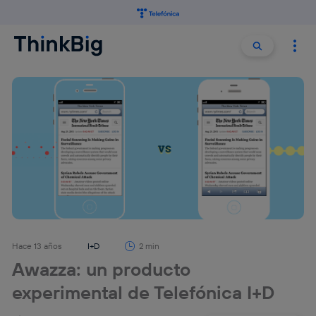
Buscar:
Buscar
Hace 13 años
I+D
2 min
Awazza: un producto
experimental de Telefónica I+D