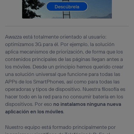
que hayan dado su consentimiento.
Si utilizas
datos móviles
, el marketing será más
personalizado, ya que se basará únicamente en la
navegación del usuario del móvil.
Puedes gestionar los consentimientos Utiq seleccionando
“Administrar Utiq” en la parte inferior de esta página web o
Awazza está totalmente orientado al usuario:
visitando el
portal de privacidad de Utiq
optimizamos 3G para él. Por ejemplo, la solución
(“consenthub”)
. Para más información, consulta
aplica mecanismos de priorización, de forma que los
la
política de privacidad de Utiq
.
contenidos principales de las páginas llegan antes a
los móviles. Desde un principio hemos querido crear
una solución universal que funcione para todas las
APPs de los SmartPhones, así como para todas las
operadoras y tipos de dispositivo. Nuestra filosofía es
hacer todo en la red para no consumir batería en los
dispositivos. Por eso
no instalamos ninguna nueva
aplicación en los móviles
.
Nuestro equipo está formado principalmente por