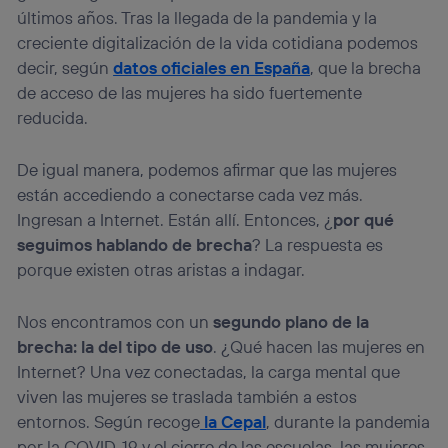
Puedes gestionar los consentimientos Utiq seleccionando
últimos años. Tras la llegada de la pandemia y la
“Administrar Utiq” en la parte inferior de esta página web o
creciente digitalización de la vida cotidiana podemos
visitando el
portal de privacidad de Utiq
decir, según
datos oficiales en España
, que la brecha
(“consenthub”)
. Para más información, consulta
la
política de privacidad de Utiq
.
de acceso de las mujeres ha sido fuertemente
reducida.
De igual manera, podemos afirmar que las mujeres
están accediendo a conectarse cada vez más.
Ingresan a Internet. Están allí. Entonces, ¿
por qué
seguimos hablando de brecha
? La respuesta es
porque existen otras aristas a indagar.
Nos encontramos con un
segundo plano de la
brecha: la del tipo de uso
. ¿Qué hacen las mujeres en
Internet? Una vez conectadas, la carga mental que
viven las mujeres se traslada también a estos
entornos. Según recoge
la Cepal
, durante la pandemia
por la COVID-19 y el cierre de las escuelas, las mujeres