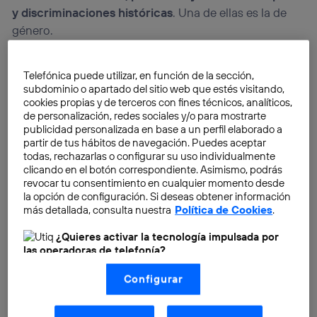
y discriminaciones históricas
. Una de ellas es la de
género.
Telefónica puede utilizar, en función de la sección,
subdominio o apartado del sitio web que estés visitando,
cookies propias y de terceros con fines técnicos, analíticos,
de personalización, redes sociales y/o para mostrarte
publicidad personalizada en base a un perfil elaborado a
partir de tus hábitos de navegación. Puedes aceptar
todas, rechazarlas o configurar su uso individualmente
clicando en el botón correspondiente. Asimismo, podrás
revocar tu consentimiento en cualquier momento desde
la opción de configuración. Si deseas obtener información
más detallada, consulta nuestra
Política de Cookies
.
¿Quieres activar la tecnología impulsada por
las operadoras de telefonía?
Nosotros, Telefónica S.A., utilizamos la tecnología Utiq para
Configurar
realizar nuestras acciones de marketing digital o análisis
(como se describe en este aviso de consentimiento)
basadas en tu navegación en nuestra(s) web(s)
listadas
aquí
(solo cuando utilizas una
conexión a