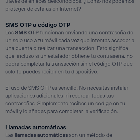
través de enlaces desconocidos. ¿Cómo nos podemos
Si utilizas
datos móviles
, el marketing será más
proteger de estafas en Internet?
personalizado, ya que se basará únicamente en la
navegación del usuario del móvil.
SMS OTP o código OTP
Puedes gestionar los consentimientos Utiq seleccionando
Los
SMS OTP
funcionan enviando una contraseña de
“Administrar Utiq” en la parte inferior de esta página web o
visitando el
portal de privacidad de Utiq
un solo uso a tu móvil cada vez que intentas acceder a
(“consenthub”)
. Para más información, consulta
una cuenta o realizar una transacción. Esto significa
la
política de privacidad de Utiq
.
que, incluso si un estafador obtiene tu contraseña, no
podrá completar la transacción sin el código OTP que
solo tú puedes recibir en tu dispositivo.
El uso de SMS OTP es sencillo. No necesitas instalar
aplicaciones adicionales ni recordar todas tus
contraseñas. Simplemente recibes un código en tu
móvil y lo añades para completar la verificación.
Llamadas automáticas
Las
llamadas automáticas
son un método de