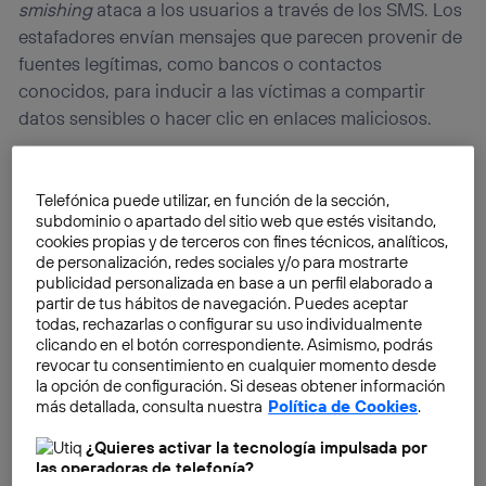
smishing
ataca a los usuarios a través de los SMS. Los
estafadores envían mensajes que parecen provenir de
fuentes legítimas, como bancos o contactos
conocidos, para inducir a las víctimas a compartir
datos sensibles o hacer clic en enlaces maliciosos.
Telefónica puede utilizar, en función de la sección,
subdominio o apartado del sitio web que estés visitando,
cookies propias y de terceros con fines técnicos, analíticos,
de personalización, redes sociales y/o para mostrarte
publicidad personalizada en base a un perfil elaborado a
partir de tus hábitos de navegación. Puedes aceptar
todas, rechazarlas o configurar su uso individualmente
clicando en el botón correspondiente. Asimismo, podrás
revocar tu consentimiento en cualquier momento desde
la opción de configuración. Si deseas obtener información
más detallada, consulta nuestra
Política de Cookies
.
¿Quieres activar la tecnología impulsada por
las operadoras de telefonía?