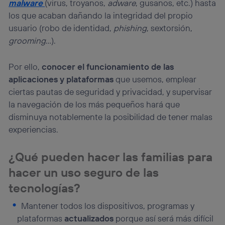
malware
(virus, troyanos,
adware
, gusanos, etc.) hasta
que hayan dado su consentimiento.
los que acaban dañando la integridad del propio
Si utilizas
datos móviles
, el marketing será más
personalizado, ya que se basará únicamente en la
usuario (robo de identidad,
phishing
, sextorsión,
navegación del usuario del móvil.
grooming
…).
Puedes gestionar los consentimientos Utiq seleccionando
“Administrar Utiq” en la parte inferior de esta página web o
Por ello,
conocer el funcionamiento de las
visitando el
portal de privacidad de Utiq
(“consenthub”)
. Para más información, consulta
aplicaciones y plataformas
que usemos, emplear
la
política de privacidad de Utiq
.
ciertas pautas de seguridad y privacidad, y supervisar
la navegación de los más pequeños hará que
disminuya notablemente la posibilidad de tener malas
experiencias.
¿Qué pueden hacer las familias para
hacer un uso seguro de las
tecnologías?
Mantener todos los dispositivos, programas y
plataformas
actualizados
porque así será más difícil