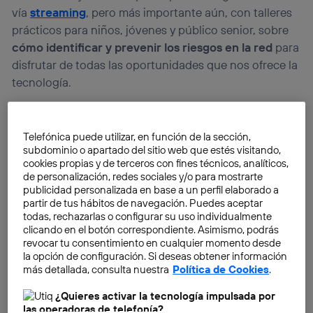
vía
streaming
, pero más importante aún, con talleres
prácticos para niños, jóvenes y público senior, sobre
cómo identificar y prevenir los riesgos en la red
para
disfrutar de todas las oportunidades que nos ofrece la
tecnología.
Telefónica puede utilizar, en función de la sección,
subdominio o apartado del sitio web que estés visitando,
cookies propias y de terceros con fines técnicos, analíticos,
de personalización, redes sociales y/o para mostrarte
publicidad personalizada en base a un perfil elaborado a
partir de tus hábitos de navegación. Puedes aceptar
todas, rechazarlas o configurar su uso individualmente
clicando en el botón correspondiente. Asimismo, podrás
revocar tu consentimiento en cualquier momento desde
la opción de configuración. Si deseas obtener información
más detallada, consulta nuestra
Política de Cookies
.
¿Quieres activar la tecnología impulsada por
las operadoras de telefonía?