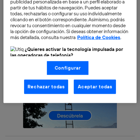
publicidad personalizada en base a un perfil elaborado a
apasionantes, duros, felices, cansados e increíbles
partir de tus hábitos de navegación. Puedes aceptar
que jamás haya vivido.
todas, rechazarlas o configurar su uso individualmente
clicando en el botón correspondiente. Asimismo, podrás
revocar tu consentimiento en cualquier momento desde
la opción de configuración. Si deseas obtener información
más detallada, consulta nuestra
Política de Cookies
.
¿Quieres activar la tecnología impulsada por
las operadoras de telefonía?
Nosotros, Telefónica S.A., utilizamos la tecnología Utiq para
Configurar
realizar nuestras acciones de marketing digital o análisis
(como se describe en este aviso de consentimiento)
basadas en tu navegación en nuestra(s) web(s)
listadas
aquí
(solo cuando utilizas una
conexión a
Rechazar todas
Aceptar todas
internet habilitada
, proporcionada por una de las
operadoras de telefonía participantes, y otorgas tu
consentimiento en cada página web).
La tecnología Utiq está diseñada con la privacidad como
prioridad ofreciéndote elección y control.
La tecnología utiliza un identificador cifrado creado por tu
operadora de telefonía
, utilizando tu dirección IP y otra
información de la cuenta de cliente de