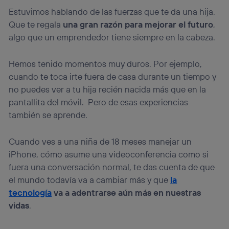
telecomunicaciones vinculada a la conexión que utilizas
Estuvimos hablando de las fuerzas que te da una hija.
(p. ej., número de teléfono móvil).
Que te regala
una gran razón para mejorar el futuro
,
Este identificador se asigna a la conexión de internet, por
lo que cualquier persona que conecte su dispositivo y
algo que un emprendedor tiene siempre en la cabeza.
consienta el uso de la tecnología recibirá el mismo
identificador. Típicamente:
Hemos tenido momentos muy duros. Por ejemplo,
Si utilizas una
conexión de banda ancha
(p. ej., Wi-Fi),
cuando te toca irte fuera de casa durante un tiempo y
el marketing o análisis se realizará en función de las
actividades de navegación de los miembros del hogar
no puedes ver a tu hija recién nacida más que en la
que hayan dado su consentimiento.
pantallita del móvil. Pero de esas experiencias
Si utilizas
datos móviles
, el marketing será más
también se aprende.
personalizado, ya que se basará únicamente en la
navegación del usuario del móvil.
Cuando ves a una niña de 18 meses manejar un
Puedes gestionar los consentimientos Utiq seleccionando
“Administrar Utiq” en la parte inferior de esta página web o
iPhone, cómo asume una videoconferencia como si
visitando el
portal de privacidad de Utiq
fuera una conversación normal, te das cuenta de que
(“consenthub”)
. Para más información, consulta
el mundo todavía va a cambiar más y que
la
la
política de privacidad de Utiq
.
tecnología
va a adentrarse aún más en nuestras
vidas
.