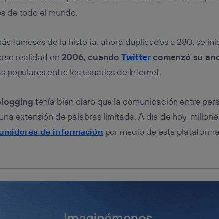
tificador se asigna a la conexión de internet, por lo que cualquier pe
u dispositivo y consienta el uso de la tecnología recibirá el mismo iden
os de todo el mundo.
nte:
izas una
conexión de banda ancha
(p. ej., Wi-Fi), el marketing o análi
s famosos de la historia, ahora duplicados a 280, se inic
ará en función de las actividades de navegación de los miembros del
dado su consentimiento.
erse realidad en
2006, cuando
Twitter
comenzó su an
izas
datos móviles
, el marketing será más personalizado, ya que se ba
s populares entre los usuarios de Internet.
ente en la navegación del usuario del móvil.
stionar los consentimientos Utiq seleccionando “Administrar Utiq” e
de esta página web o visitando el
portal de privacidad de Utiq (“c
blogging
tenía bien claro que la comunicación entre pers
información, consulta la
política de privacidad de Utiq
.
 una extensión de palabras limitada. A día de hoy, millon
umidores de información
por medio de esta plataforma.