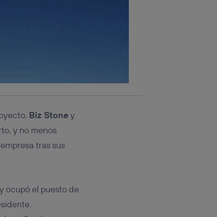
proyecto,
Biz Stone
y
rto, y no menos
 empresa tras sus
ey ocupó el puesto de
esidente.