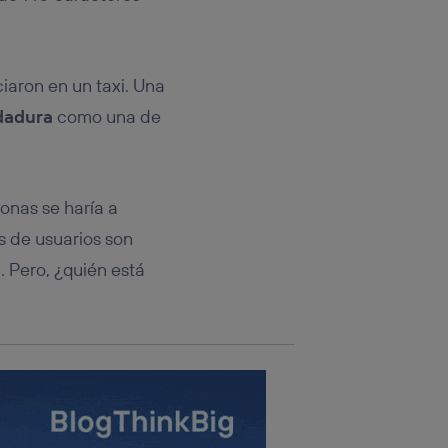
rsona que
tificador.
sis se
iaron en un taxi. Una
 hogar que
dadura
como una de
sará
n la parte
onsenthub”)
.
onas se haría a
es de usuarios son
 Pero, ¿quién está