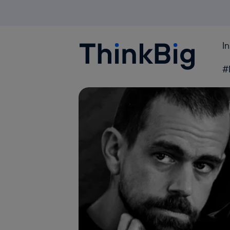
I
Blogthinkbig.com
#