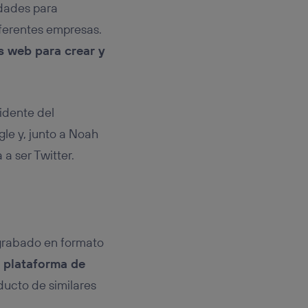
idades para
iferentes empresas.
s web para crear y
idente del
le y, junto a Noah
a ser Twitter.
 grabado en formato
 plataforma de
ducto de similares