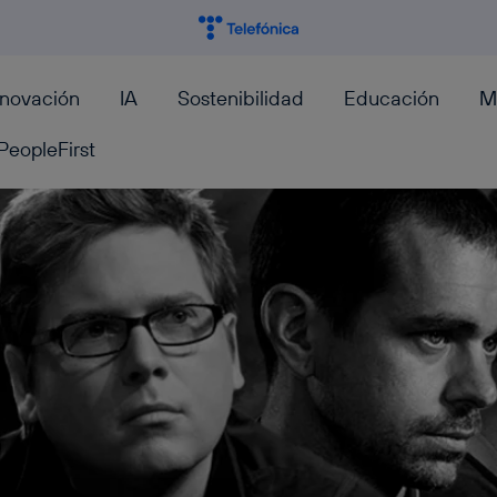
nnovación
IA
Sostenibilidad
Educación
M
PeopleFirst