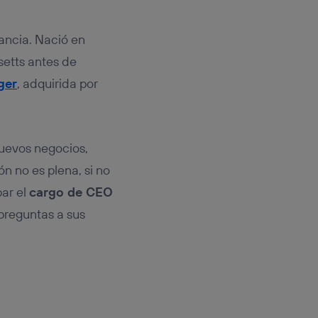
fancia. Nació en
setts antes de
ger
, adquirida por
uevos negocios,
n no es plena, si no
par el
cargo de CEO
 preguntas a sus