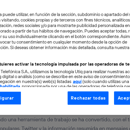
a puede utilizar, en función de la sección, subdominio o apartado del 
 visitando, cookies propias y de terceros con fines técnicos, analíticos
zación, redes sociales y/o para mostrarte publicidad personalizada e
aborado a partir de tus hábitos de navegación. Puedes aceptar todas, 
r su uso individualmente clicando en el botón correspondiente. Asi
evocar tu consentimiento en cualquier momento desde la opción de
ción. Si deseas obtener información más detallada, consulta nuestra
TAL
4 min
dores de Twitter y los 14
uieres activar la tecnología impulsada por las operadoras de te
 Telefónica S.A., utilizamos la tecnología Utiq para realizar nuestras a
es más famosos de Inte
 digital o análisis (como se describe en este aviso de consentimient
egación en nuestra(s) web(s) listadas
aquí
(solo cuando utilizas una
 habilitada
, proporcionada por una de las operadoras de telefonía par
tu consentimiento en cada página web).
igurar
Rechazar todas
Acept
ogía Utiq está diseñada con la privacidad como prioridad ofreciéndot
ogía utiliza un identificador cifrado creado por tu
operadora de tele
o tu dirección IP y otra información de la cuenta de cliente de telec
o una herramienta de trabajo se ha convertido, con el t
 a la conexión que utilizas (p. ej., número de teléfono móvil).
opulares. Twitter y la información resumida en mensajes