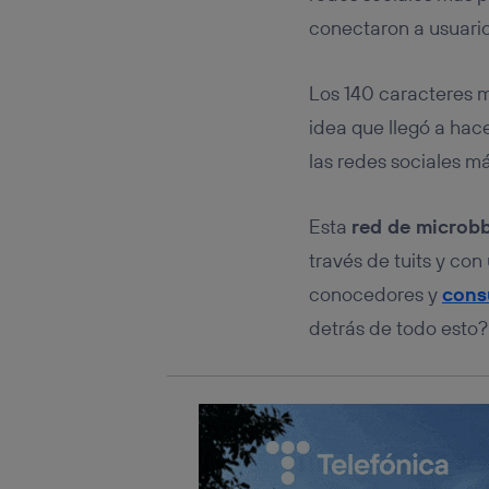
Este iden
conecte s
conectaron a usuari
Típicame
Si util
Los 140 caracteres má
realiz
hayan 
idea que llegó a hac
Si util
las redes sociales má
únicam
Puedes ge
inferior 
Esta
red de microb
Para más 
través de tuits y con
conocedores y
cons
detrás de todo esto?