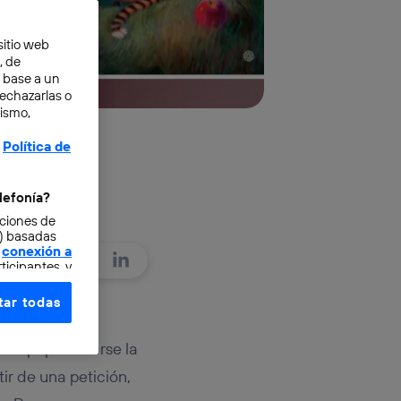
sitio web
, de
n base a un
rechazarlas o
mismo,
Política de
lefonía?
cciones de
o) basadas
conexión a
ticipantes, y
ar todas
e elección y
n modelo de
fonía
,
 a popularizarse la
omunicaciones
tir de una petición,