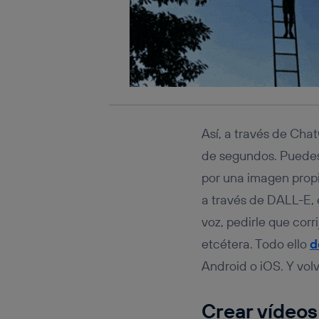
Así, a través de Ch
de segundos. Puedes
por una imagen prop
a través de DALL-E,
voz, pedirle que cor
etcétera. Todo ello
d
Android o iOS. Y vol
Crear vídeo