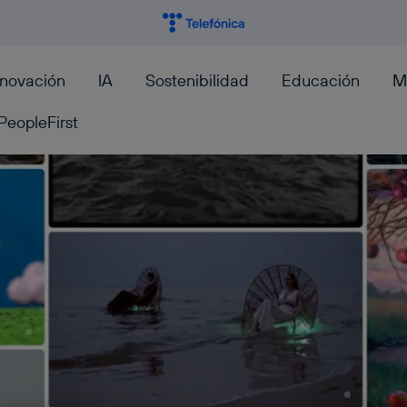
nnovación
IA
Sostenibilidad
Educación
M
PeopleFirst