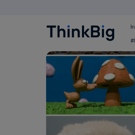
I
Blogthinkbig.com
#