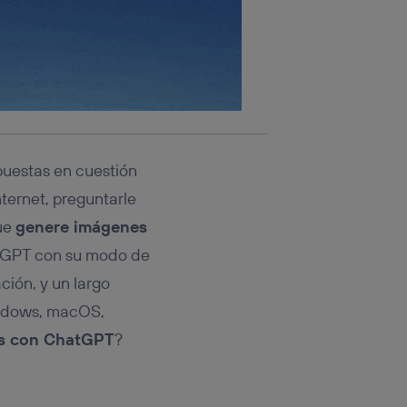
puestas en cuestión
ternet, preguntarle
que
genere imágenes
atGPT con su modo de
ción, y un largo
ndows, macOS,
os con ChatGPT
?