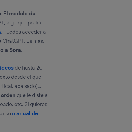
. El
modelo de
T, algo que podría
a
. Puedes acceder a
 ChatGPT. Es más.
to a Sora
.
videos
de hasta 20
texto desde el que
ertical, apaisado)…
 orden
que le diste a
eado, etc. Si quieres
ar su
manual de