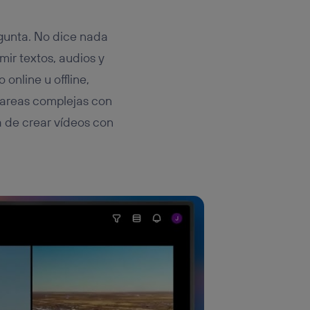
gunta. No dice nada
umir textos, audios y
online u offline,
 tareas complejas con
 de crear vídeos con