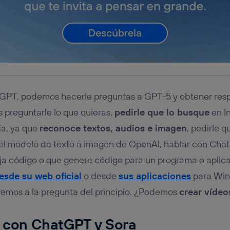
atGPT, podemos hacerle preguntas a GPT-5 y obtener res
 preguntarle lo que quieras,
pedirle que lo busque
en In
ia, ya que
reconoce textos, audios e imagen
, pedirle 
 el modelo de texto a imagen de OpenAI, hablar con Ch
rija código o que genere código para un programa o aplica
esde su web oficial
o desde
sus aplicaciones
para Wi
vemos a la pregunta del principio. ¿Podemos
crear víde
s con ChatGPT y Sora