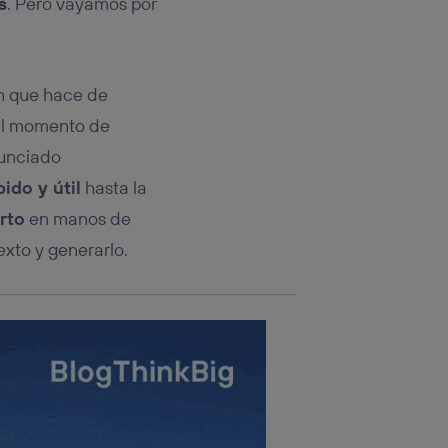
s
. Pero vayamos por
rsona que
tificador.
sis se
 hogar que
n que hace de
 el momento de
sará
nunciado
n la parte
ido y útil
hasta la
onsenthub”)
.
rto
en manos de
exto y generarlo.