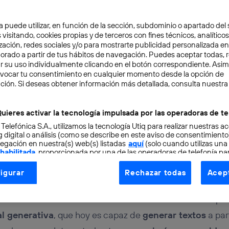
a puede utilizar, en función de la sección, subdominio o apartado del 
 visitando, cookies propias y de terceros con fines técnicos, analíticos
zación, redes sociales y/o para mostrarte publicidad personalizada e
aborado a partir de tus hábitos de navegación. Puedes aceptar todas, 
r su uso individualmente clicando en el botón correspondiente. Asi
evocar tu consentimiento en cualquier momento desde la opción de
IGENCIA ARTIFICIAL
6 min
ción. Si deseas obtener información más detallada, consulta nuestra
ear vídeos con ChatGPT
uieres activar la tecnología impulsada por las operadoras de te
 Telefónica S.A., utilizamos la tecnología Utiq para realizar nuestras a
 digital o análisis (como se describe en este aviso de consentimient
egación en nuestra(s) web(s) listadas
aquí
(solo cuando utilizas una
 habilitada
, proporcionada por una de las operadoras de telefonía par
tu consentimiento en cada página web).
igurar
Rechazar todas
Acept
ogía Utiq está diseñada con la privacidad como prioridad ofreciéndot
ocer al mundo con un
modelo de lenguaje grande
o gra
ogía utiliza un identificador cifrado creado por tu
operadora de tele
a la manera de escribir
de los seres humanos. Así empezó
o tu dirección IP y otra información de la cuenta de cliente de telec
ial generativa
, que hoy es capaz de
generar textos
a par
 a la conexión que utilizas (p. ej., número de teléfono móvil).