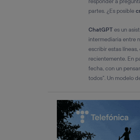
responder a pregunta
Este iden
conecte s
partes. ¿Es posible
c
Típicame
Si util
realiz
ChatGPT
es un asis
hayan 
intermediaria entre 
Si util
únicam
escribir estas líneas
Puedes ge
recientemente. En p
inferior 
fecha, con un pensa
Para más 
todos”. Un modelo de