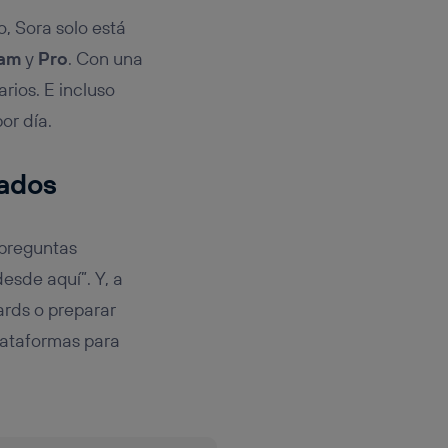
, Sora solo está
eam
y
Pro
. Con una
rios. E incluso
or día.
zados
e preguntas
esde aquí”. Y, a
ards o preparar
lataformas para