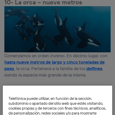
10- La orca – nueve metros
Comenzamos en orden inverso. En décimo lugar, con
hasta
nueve metros de largo
y cinco toneladas de
peso
, la orca. Pertenece a la familia de los
delfines
,
siendo la especie más grande de la misma.
También conocida como orca asesina, en su
traducción al inglés “killer whole”, es
famosa por su
Telefónica puede utilizar, en función de la sección,
agresividad con otros cetáceos
, incluso de más
subdominio o apartado del sitio web que estés visitando,
tamaño, como varios tipos de ballenas. Con los seres
cookies propias y de terceros con fines técnicos, analíticos,
de personalización, redes sociales y/o para mostrarte
humanos, sin embargo,
no se han registrado ataques