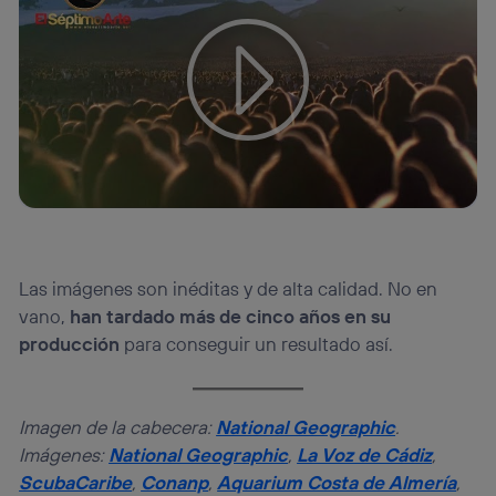
Tu configuración de cookies no permite la visualización de
este contenido
Configurar cookies
Las imágenes son inéditas y de alta calidad. No en
vano,
han tardado más de cinco años en su
producción
para conseguir un resultado así.
Imagen de la cabecera:
National Geographic
.
Imágenes:
National Geographic
,
La Voz de Cádiz
,
ScubaCaribe
,
Conanp
,
Aquarium Costa de Almería
,