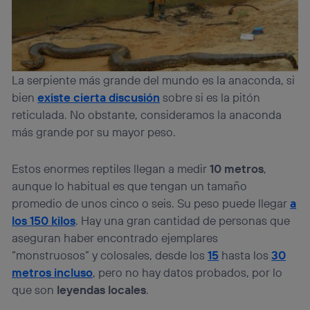
telecomunicaciones vinculada a la conexión que utilizas
(p. ej., número de teléfono móvil).
Este identificador se asigna a la conexión de internet, por
lo que cualquier persona que conecte su dispositivo y
consienta el uso de la tecnología recibirá el mismo
identificador. Típicamente:
La serpiente más grande del mundo es la anaconda, si
Si utilizas una
conexión de banda ancha
(p. ej., Wi-Fi),
bien
existe cierta discusión
sobre si es la pitón
el marketing o análisis se realizará en función de las
reticulada. No obstante, consideramos la anaconda
actividades de navegación de los miembros del hogar
más grande por su mayor peso.
que hayan dado su consentimiento.
Si utilizas
datos móviles
, el marketing será más
personalizado, ya que se basará únicamente en la
Estos enormes reptiles llegan a medir
10 metros
,
navegación del usuario del móvil.
aunque lo habitual es que tengan un tamaño
Puedes gestionar los consentimientos Utiq seleccionando
promedio de unos cinco o seis. Su peso puede llegar
a
“Administrar Utiq” en la parte inferior de esta página web o
los 150 kilos
. Hay una gran cantidad de personas que
visitando el
portal de privacidad de Utiq
aseguran haber encontrado ejemplares
(“consenthub”)
. Para más información, consulta
la
política de privacidad de Utiq
.
“monstruosos” y colosales, desde los
15
hasta los
30
metros incluso
, pero no hay datos probados, por lo
que son
leyendas locales
.