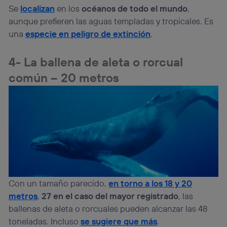
Se
localizan
en los
océanos de todo el mundo
,
aunque prefieren las aguas templadas y tropicales. Es
una
especie en peligro de extinción
.
4- La ballena de aleta o rorcual
común – 20 metros
Con un tamaño parecido,
en torno a los 18 y 20
metros
,
27 en el caso del mayor registrado
, las
ballenas de aleta o rorcuales pueden alcanzar las 48
toneladas. Incluso
se sugiere que más
.