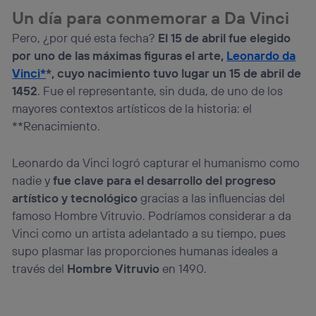
el marketing o análisis se realizará en función de las
Un día para conmemorar a Da Vinci
actividades de navegación de los miembros del hogar
que hayan dado su consentimiento.
Pero, ¿por qué esta fecha?
El 15 de abril fue elegido
Si utilizas
datos móviles
, el marketing será más
por uno de las máximas figuras el arte,
Leonardo da
personalizado, ya que se basará únicamente en la
Vinci*
*, cuyo nacimiento tuvo lugar un
15 de abril de
navegación del usuario del móvil.
1452
. Fue el representante, sin duda, de uno de los
Puedes gestionar los consentimientos Utiq seleccionando
mayores contextos artísticos de la historia: el
“Administrar Utiq” en la parte inferior de esta página web o
visitando el
portal de privacidad de Utiq
**Renacimiento.
(“consenthub”)
. Para más información, consulta
la
política de privacidad de Utiq
.
Leonardo da Vinci logró capturar el humanismo como
nadie y
fue clave para el desarrollo del progreso
artístico y tecnológico
gracias a las influencias del
famoso Hombre Vitruvio. Podríamos considerar a da
Vinci como un artista adelantado a su tiempo, pues
supo plasmar las proporciones humanas ideales a
través del
Hombre Vitruvio
en 1490.