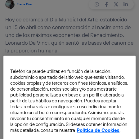
Elena Díaz
Hoy celebramos el Día Mundial del Arte, establecido
un 15 de abril como conmemoración al nacimiento de
uno de los máximos exponentes del Renacimiento,
Leonardo Da Vinci, quién sentó las bases del canon de
la proporción humana.
Cada
15 de abril celebramos el Día Mundial del Arte
Telefónica puede utilizar, en función de la sección,
como fecha señalada por la
Asociación Internacional
subdominio o apartado del sitio web que estés visitando,
del Arte
con el propósito de concienciar y fomentar la
cookies propias y de terceros con fines técnicos, analíticos,
de personalización, redes sociales y/o para mostrarte
importancia de las artes en el mundo, así como la
publicidad personalizada en base a un perfil elaborado a
creatividad en todas sus expresiones artísticas como
partir de tus hábitos de navegación. Puedes aceptar
la danza, la música o la pintura.
todas, rechazarlas o configurar su uso individualmente
clicando en el botón correspondiente. Asimismo, podrás
revocar tu consentimiento en cualquier momento desde
La primera celebración de esta jornada tuvo lugar
la opción de configuración. Si deseas obtener información
en el año 2012
, y cada año más amantes de este
más detallada, consulta nuestra
Política de Cookies
.
campo se suman al evento porque,
al igual que