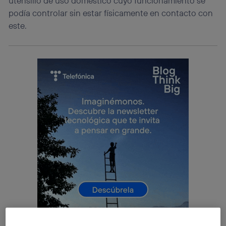
utensilio de uso doméstico cuyo funcionamiento se
podía controlar sin estar físicamente en contacto con
este.