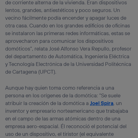
prioridad ofreciéndote elección y control.
de corriente alterna de la vivienda. Eran dispositivos
La tecnología utiliza un identificador cifrado creado por tu
lentos, grandes, antiestéticos y poco seguros. Un
operadora de telefonía
, utilizando tu dirección IP y otra
vecino fácilmente podía encender y apagar luces de
información de la cuenta de cliente de
otra casa. Cuando en los grandes edificios de oficinas
telecomunicaciones vinculada a la conexión que utilizas
(p. ej., número de teléfono móvil).
se instalaron las primeras redes informáticas, estas se
aprovecharon para comunicar los dispositivos
Este identificador se asigna a la conexión de internet, por
lo que cualquier persona que conecte su dispositivo y
domóticos”, relata José Alfonso Vera Repullo, profesor
consienta el uso de la tecnología recibirá el mismo
del departamento de Automática, Ingeniería Eléctrica
identificador. Típicamente:
y Tecnología Electrónica de la Universidad Politécnica
Si utilizas una
conexión de banda ancha
(p. ej., Wi-Fi),
de Cartagena (UPCT).
el marketing o análisis se realizará en función de las
actividades de navegación de los miembros del hogar
que hayan dado su consentimiento.
Aunque hay quien toma como referencia a una
Si utilizas
datos móviles
, el marketing será más
persona en los orígenes de la domótica: “Se suele
personalizado, ya que se basará únicamente en la
atribuir la creación de la domótica a
Joel Spira
, un
navegación del usuario del móvil.
inventor y empresario norteamericano que trabajaba
Puedes gestionar los consentimientos Utiq seleccionando
en el campo de las armas atómicas dentro de una
“Administrar Utiq” en la parte inferior de esta página web o
visitando el
portal de privacidad de Utiq
empresa aero-espacial. Él reconoció el potencial del
(“consenthub”)
. Para más información, consulta
uso de un dispositivo, el tiristor (el equivalente
la
política de privacidad de Utiq
.