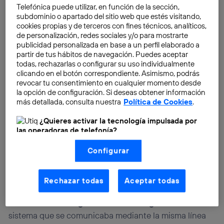
Telefónica puede utilizar, en función de la sección,
Habrían de pasar varias décadas para ver la
subdominio o apartado del sitio web que estés visitando,
cookies propias y de terceros con fines técnicos, analíticos,
decantación de todo lo que se imaginó desde
de personalización, redes sociales y/o para mostrarte
entonces sobre la automatización del hogar. El primer
publicidad personalizada en base a un perfil elaborado a
aparato relevante fue el
ECHO IV
, desarrollado por el
partir de tus hábitos de navegación. Puedes aceptar
todas, rechazarlas o configurar su uso individualmente
ingeniero Jim Shutherland, de Westinghouse,
clicando en el botón correspondiente. Asimismo, podrás
precisamente la compañía donde trabajó Tesla. Se
revocar tu consentimiento en cualquier momento desde
trataba de un computador capaz de controlar la
la opción de configuración. Si deseas obtener información
temperatura y los electrodomésticos del hogar. Sin
más detallada, consulta nuestra
Política de Cookies
.
embargo, aún estamos hablando de máquinas
¿Quieres activar la tecnología impulsada por
gigantes que ocupaban armarios enteros o una
las operadoras de telefonía?
habitación. No era lo más adecuado para instalar en
Nosotros, Telefónica S.A., utilizamos la tecnología Utiq para
Configurar
una vivienda.
realizar nuestras acciones de marketing digital o análisis
(como se describe en este aviso de consentimiento)
basadas en tu navegación en nuestra(s) web(s)
listadas
aquí
(solo cuando utilizas una
conexión a
Los primeros sistemas domóticos se denominaban
Rechazar todas
Aceptar todas
internet habilitada
, proporcionada por una de las
X10
y se empezaron a vender es Estados Unidos ya
operadoras de telefonía participantes, y otorgas tu
bien entrada la segunda mitad del siglo XX
. “Era un
consentimiento en cada página web).
sistema que se comunicaba mediante la misma línea
La tecnología Utiq está diseñada con la privacidad como