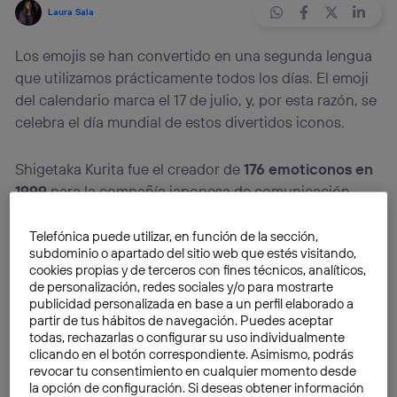
Laura Sala
Los emojis se han convertido en una segunda lengua
que utilizamos prácticamente todos los días. El emoji
del calendario marca el 17 de julio, y, por esta razón, se
celebra el día mundial de estos divertidos iconos.
Shigetaka Kurita fue el creador de
176 emoticonos en
1999
para la compañía japonesa de comunicación
móvil,
Ntt Docomo
, con el objetivo de añadir un
atractivo emocional
al texto en nuestras
Telefónica puede utilizar, en función de la sección,
subdominio o apartado del sitio web que estés visitando,
conversaciones por mensajería instantánea.
cookies propias y de terceros con fines técnicos, analíticos,
de personalización, redes sociales y/o para mostrarte
La celebración del
World Emoji Day
es una invención
publicidad personalizada en base a un perfil elaborado a
partir de tus hábitos de navegación. Puedes aceptar
de
Jeremy Burge
, el creador de la
Emojipedia
, un sitio
todas, rechazarlas o configurar su uso individualmente
web donde se trata de explicar el significado visual
clicando en el botón correspondiente. Asimismo, podrás
que tienen estos divertidos iconos en el universo
revocar tu consentimiento en cualquier momento desde
la opción de configuración. Si deseas obtener información
online.