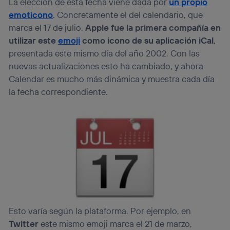
La elección de esta fecha viene dada por
un propio
Si utilizas una
conexión de banda ancha
(p. ej., Wi-Fi),
emoticono
. Concretamente el del calendario, que
el marketing o análisis se realizará en función de las
marca el 17 de julio.
Apple fue la primera compañía en
actividades de navegación de los miembros del hogar
utilizar este
emoji
como icono de su aplicación iCal
,
que hayan dado su consentimiento.
presentada este mismo día del año 2002. Con las
Si utilizas
datos móviles
, el marketing será más
personalizado, ya que se basará únicamente en la
nuevas actualizaciones esto ha cambiado, y ahora
navegación del usuario del móvil.
Calendar es mucho más dinámica y muestra cada día
Puedes gestionar los consentimientos Utiq seleccionando
la fecha correspondiente.
“Administrar Utiq” en la parte inferior de esta página web o
visitando el
portal de privacidad de Utiq
(“consenthub”)
. Para más información, consulta
la
política de privacidad de Utiq
.
Esto varía según la plataforma. Por ejemplo, en
Twitter
este mismo emoji marca el 21 de marzo,