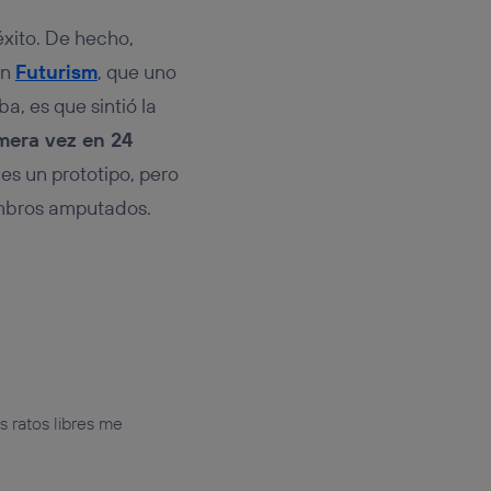
éxito. De hecho,
en
Futurism
, que uno
a, es que sintió la
mera vez en 24
 es un prototipo, pero
embros amputados.
s ratos libres me