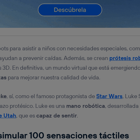
ots para asistir a niños con necesidades especiales, co
ayudan a prevenir caídas. Además, se crean
prótesis ro
 3D. En definitiva, un mundo virtual que está emergiend
tas
para mejorar nuestra calidad de vida.
uke
, sí, como el famoso protagonista de
Star Wars
, Luke
razo protésico. Luke es una
mano robótica
, desarrollada
e Utah
, que es
capaz de sentir
.
imular 100 sensaciones táctiles