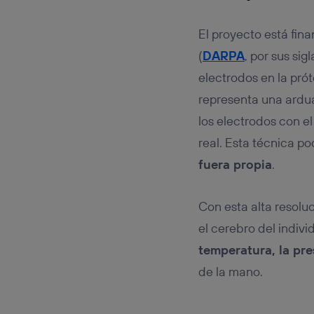
El proyecto está fin
(
DARPA
, por sus sig
electrodos en la pró
representa una ardua
los electrodos con e
real. Esta técnica po
fuera propia
.
Con esta alta resolu
el cerebro del indiv
temperatura, la pres
de la mano.