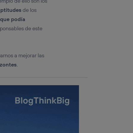
mplo de ello son los
rsona que
tificador.
aptitudes
de los
 que podía
sis se
 hogar que
sponsables de este
sará
n la parte
rnos a mejorar las
onsenthub”)
.
izontes
.