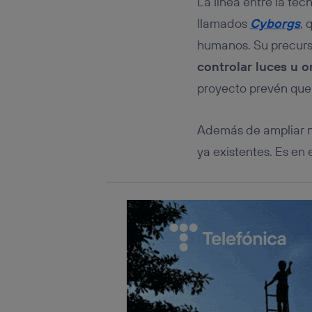
La línea entre la te
Este iden
conecte s
llamados
Cyborgs
, 
Típicame
humanos. Su precurs
Si util
realiz
controlar luces u 
hayan 
proyecto prevén que 
Si util
únicam
Puedes ge
Además de ampliar n
inferior 
ya existentes. Es e
Para más 