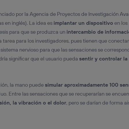
anciado por la Agencia de Proyectos de Investigación A
las en inglés). La idea es
implantar un dispositivo
en los 
tesis para que se produzca un
intercambio de informac
 tarea para los investigadores, pues tienen que conecta
l sistema nervioso para que las sensaciones se correspo
dría significar que el usuario pueda
sentir y controlar l
ción, la mano puede
simular aproximadamente 100 sens
iduo. Entre las sensaciones que se recuperarían se encue
ión, la vibración o el dolor
, pero se darían de forma a