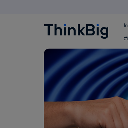
I
Blogthinkbig.com
#