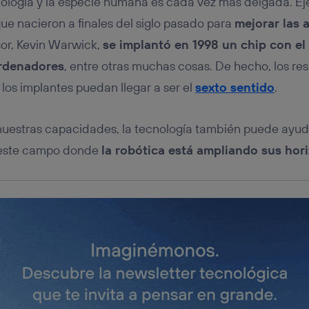
cnología y la especie humana es cada vez más delgada. Eje
tificador se asigna a la conexión de internet, por lo que cualquier pe
u dispositivo y consienta el uso de la tecnología recibirá el mismo iden
que nacieron a finales del siglo pasado para
mejorar las 
nte:
or, Kevin Warwick,
se implantó en 1998 un chip con el
izas una
conexión de banda ancha
(p. ej., Wi-Fi), el marketing o análi
ará en función de las actividades de navegación de los miembros del
ordenadores
, entre otras muchas cosas. De hecho, los re
dado su consentimiento.
los implantes puedan llegar a ser el
sexto sentido
.
izas
datos móviles
, el marketing será más personalizado, ya que se ba
ente en la navegación del usuario del móvil.
stionar los consentimientos Utiq seleccionando “Administrar Utiq” e
uestras capacidades, la tecnología también puede ayuda
de esta página web o visitando el
portal de privacidad de Utiq (“c
n este campo donde
la robótica está ampliando sus hor
información, consulta la
política de privacidad de Utiq
.