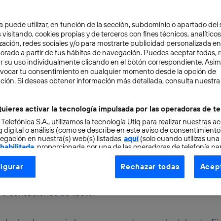
a puede utilizar, en función de la sección, subdominio o apartado del 
 visitando, cookies propias y de terceros con fines técnicos, analíticos
zación, redes sociales y/o para mostrarte publicidad personalizada e
aborado a partir de tus hábitos de navegación. Puedes aceptar todas, 
r su uso individualmente clicando en el botón correspondiente. Asi
evocar tu consentimiento en cualquier momento desde la opción de
ción. Si deseas obtener información más detallada, consulta nuestra
TAL
3 min
robótica que es capaz d
uieres activar la tecnología impulsada por las operadoras de te
 Telefónica S.A., utilizamos la tecnología Utiq para realizar nuestras a
 digital o análisis (como se describe en este aviso de consentimient
egación en nuestra(s) web(s) listadas
aquí
(solo cuando utilizas una
 habilitada
, proporcionada por una de las operadoras de telefonía par
tu consentimiento en cada página web).
igurar
Rechazar todas
Acept
ogía Utiq está diseñada con la privacidad como prioridad ofreciéndot
 diseñada por la Universidad de Utah. Esta prótesis puede
ogía utiliza un identificador cifrado creado por tu
operadora de tele
0 sensaciones de tacto.
o tu dirección IP y otra información de la cuenta de cliente de telec
 a la conexión que utilizas (p. ej., número de teléfono móvil).