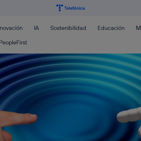
nnovación
IA
Sostenibilidad
Educación
M
PeopleFirst