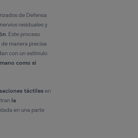
vanzados de Defensa
nervios residuales y
ión
. Este proceso
r de manera precisa
ndan con un estímulo
a mano como si
aciones táctiles
en
ntran
la
islada en una parte