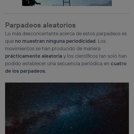
identificador. Típicamente:
Si utilizas una
conexión de banda ancha
(p. ej., Wi-Fi),
el marketing o análisis se realizará en función de las
actividades de navegación de los miembros del hogar
Parpadeos aleatorios
que hayan dado su consentimiento.
Lo más desconcertante acerca de estos parpadeos es
Si utilizas
datos móviles
, el marketing será más
que
no muestran ninguna periodicidad
. Los
personalizado, ya que se basará únicamente en la
navegación del usuario del móvil.
movimientos se han producido de manera
Puedes gestionar los consentimientos Utiq seleccionando
prácticamente aleatoria
y los científicos tan solo han
“Administrar Utiq” en la parte inferior de esta página web o
podido establecer una secuencia periódica en
cuatro
visitando el
portal de privacidad de Utiq
de los parpadeos
.
(“consenthub”)
. Para más información, consulta
la
política de privacidad de Utiq
.