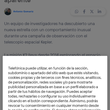
Antonio Gomariz
Un equipo de investigadores ha descubierto una
nueva estrella con un comportamiento inusual
durante una campaña de observación con el
telescopio espacial Kepler.
La misión K2 lleva desde 2014 explorando el espacio
en busca de planetas extrasolares. Durante todo este
tiempo han reportado el descubrimiento de miles de
Telefónica puede utilizar, en función de la sección,
subdominio o apartado del sitio web que estés visitando,
exoplanetas
, así como una gran cantidad de objetos
cookies propias y de terceros con fines técnicos, analíticos,
planetarios tan enigmáticos que no han podido
de personalización, redes sociales y/o para mostrarte
incluirse en los resultados publicados en la revista
publicidad personalizada en base a un perfil elaborado a
Arxiv
.
partir de tus hábitos de navegación. Puedes aceptar
todas, rechazarlas o configurar su uso individualmente
clicando en el botón correspondiente. Asimismo, podrás
El último hallazgo ha sido nombrado
HD 139139
, una
revocar tu consentimiento en cualquier momento desde