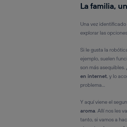
La familia, u
Una vez identificado 
explorar las opciones
Si le gusta la robóti
ejemplo, suelen func
son más asequibles.
en internet
, y lo a
problema…
Y aquí viene el segu
aroma
. Allí nos les
tanto, si vamos a hac