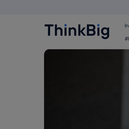
I
Blogthinkbig.com
#