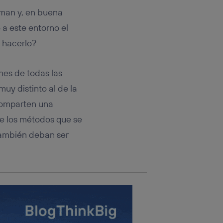
rsona que
tificador.
rman y, en buena
 a este entorno el
sis se
o hacerlo?
 hogar que
sará
nes de todas las
uy distinto al de la
n la parte
onsenthub”)
.
comparten una
ue los métodos que se
 también deban ser