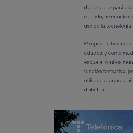
Este iden
conecte s
debate al espacio de
Típicame
medida, se canaliza 
Si util
uso de la tecnología
realiz
hayan 
Si util
Mi opinión, basada e
únicam
edades, y como madre
Puedes ge
inferior 
escuela. Ambos mundo
Para más 
función formativa, p
utilicen, el acercami
distintos.