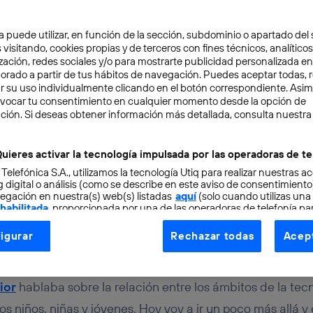
a puede utilizar, en función de la sección, subdominio o apartado del 
 visitando, cookies propias y de terceros con fines técnicos, analíticos
zación, redes sociales y/o para mostrarte publicidad personalizada e
aborado a partir de tus hábitos de navegación. Puedes aceptar todas, 
r su uso individualmente clicando en el botón correspondiente. Asi
evocar tu consentimiento en cualquier momento desde la opción de
SPONSABLE
6 min
ción. Si deseas obtener información más detallada, consulta nuestra
a y la escuela, dos espac
uieres activar la tecnología impulsada por las operadoras de te
 Telefónica S.A., utilizamos la tecnología Utiq para realizar nuestras a
es para educar con tecn
 digital o análisis (como se describe en este aviso de consentimient
egación en nuestra(s) web(s) listadas
aquí
(solo cuando utilizas una
 habilitada
, proporcionada por una de las operadoras de telefonía par
tu consentimiento en cada página web).
igurar
Rechazar todas
Acept
ogía Utiq está diseñada con la privacidad como prioridad ofreciéndot
dez
ogía utiliza un identificador cifrado creado por tu
operadora de tele
o tu dirección IP y otra información de la cuenta de cliente de telec
ior
hablaba sobre la relación entre los ámbitos de la tecn
 a la conexión que utilizas (p. ej., número de teléfono móvil).
s niños, niñas y jóvenes. Hoy voy a ir un poco más allá y