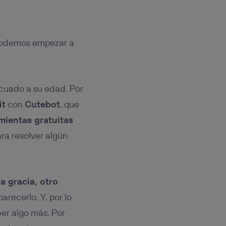
, podemos empezar a
decuado a su edad. Por
it
con
Cutebot
, que
mientas gratuitas
ra resolver algún
a gracia, otro
arecerlo. Y, por lo
ber algo más. Por