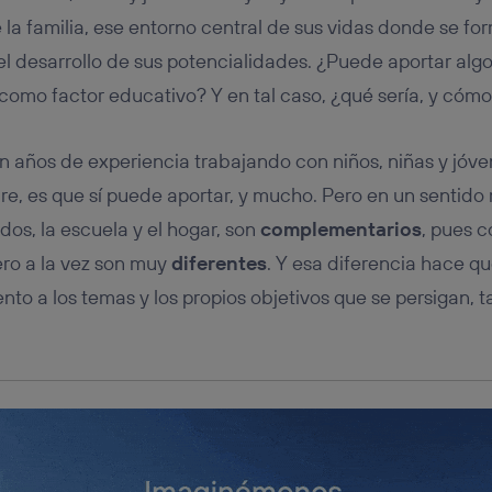
tificador se asigna a la conexión de internet, por lo que cualquier pe
u dispositivo y consienta el uso de la tecnología recibirá el mismo iden
 la familia, ese entorno central de sus vidas donde se fo
nte:
el desarrollo de sus potencialidades. ¿Puede aportar algo
izas una
conexión de banda ancha
(p. ej., Wi-Fi), el marketing o análi
 como factor educativo? Y en tal caso, ¿qué sería, y cóm
ará en función de las actividades de navegación de los miembros del
dado su consentimiento.
izas
datos móviles
, el marketing será más personalizado, ya que se ba
n años de experiencia trabajando con niños, niñas y jóve
ente en la navegación del usuario del móvil.
, es que sí puede aportar, y mucho. Pero en un sentido m
stionar los consentimientos Utiq seleccionando “Administrar Utiq” e
de esta página web o visitando el
portal de privacidad de Utiq (“c
s, la escuela y el hogar, son
complementarios
, pues 
información, consulta la
política de privacidad de Utiq
.
ero a la vez son muy
diferentes
. Y esa diferencia hace q
ento a los temas y los propios objetivos que se persigan,