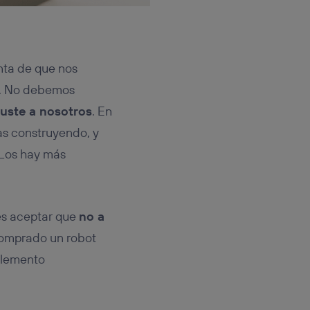
nta de que nos
o. No debemos
guste a nosotros
. En
as construyendo, y
 Los hay más
 es aceptar que
no a
comprado un robot
 elemento