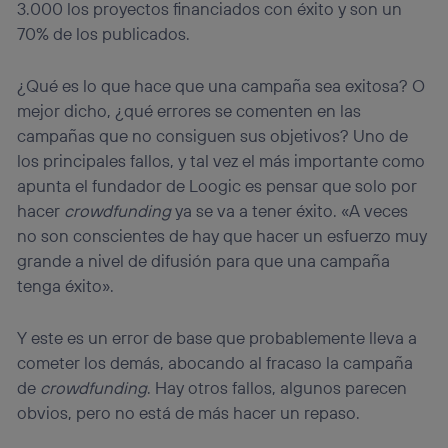
3.000 los proyectos financiados con éxito y son un
Este identificador se asigna a la conexión de internet, por
70% de los publicados.
lo que cualquier persona que conecte su dispositivo y
consienta el uso de la tecnología recibirá el mismo
identificador. Típicamente:
¿Qué es lo que hace que una campaña sea exitosa? O
Si utilizas una
conexión de banda ancha
(p. ej., Wi-Fi),
mejor dicho, ¿qué errores se comenten en las
el marketing o análisis se realizará en función de las
campañas que no consiguen sus objetivos? Uno de
actividades de navegación de los miembros del hogar
los principales fallos, y tal vez el más importante como
que hayan dado su consentimiento.
apunta el fundador de Loogic es pensar que solo por
Si utilizas
datos móviles
, el marketing será más
personalizado, ya que se basará únicamente en la
hacer
crowdfunding
ya se va a tener éxito. «A veces
navegación del usuario del móvil.
no son conscientes de hay que hacer un esfuerzo muy
Puedes gestionar los consentimientos Utiq seleccionando
grande a nivel de difusión para que una campaña
“Administrar Utiq” en la parte inferior de esta página web o
tenga éxito».
visitando el
portal de privacidad de Utiq
(“consenthub”)
. Para más información, consulta
la
política de privacidad de Utiq
.
Y este es un error de base que probablemente lleva a
cometer los demás, abocando al fracaso la campaña
de
crowdfunding
. Hay otros fallos, algunos parecen
obvios, pero no está de más hacer un repaso.