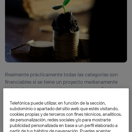
Realmente prácticamente todas las categorías son
financiables si se tiene un proyecto medianamente
trabajado entre manos. «Lanzar una campaña de
crowdfunding es como condensar en pocos meses el
Telefónica puede utilizar, en función de la sección,
lanzamiento de una startup. A nivel de desarrollo de
subdominio o apartado del sitio web que estés visitando,
producto, de estrategia de marketing y de
cookies propias y de terceros con fines técnicos, analíticos,
comunicación con los clientes obliga a hacer en muy
de personalización, redes sociales y/o para mostrarte
publicidad personalizada en base a un perfil elaborado a
poco tiempo algo para lo que normalmente no existe
partir de tus hábitos de navegación. Puedes aceptar