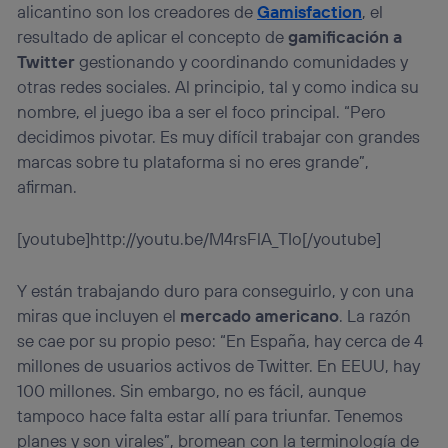
alicantino son los creadores de
Gamisfaction
, el
Este identificador se asigna a la conexión de internet, por
resultado de aplicar el concepto de
gamificación a
lo que cualquier persona que conecte su dispositivo y
Twitter
gestionando y coordinando comunidades y
consienta el uso de la tecnología recibirá el mismo
identificador. Típicamente:
otras redes sociales. Al principio, tal y como indica su
Si utilizas una
conexión de banda ancha
(p. ej., Wi-Fi),
nombre, el juego iba a ser el foco principal. “Pero
el marketing o análisis se realizará en función de las
decidimos pivotar. Es muy difícil trabajar con grandes
actividades de navegación de los miembros del hogar
marcas sobre tu plataforma si no eres grande”,
que hayan dado su consentimiento.
afirman.
Si utilizas
datos móviles
, el marketing será más
personalizado, ya que se basará únicamente en la
navegación del usuario del móvil.
[youtube]http://youtu.be/M4rsFlA_TIo[/youtube]
Puedes gestionar los consentimientos Utiq seleccionando
“Administrar Utiq” en la parte inferior de esta página web o
Y están trabajando duro para conseguirlo, y con una
visitando el
portal de privacidad de Utiq
miras que incluyen el
mercado americano
. La razón
(“consenthub”)
. Para más información, consulta
la
política de privacidad de Utiq
.
se cae por su propio peso: “En España, hay cerca de 4
millones de usuarios activos de Twitter. En EEUU, hay
100 millones. Sin embargo, no es fácil, aunque
tampoco hace falta estar allí para triunfar. Tenemos
planes y son virales”, bromean con la terminología de