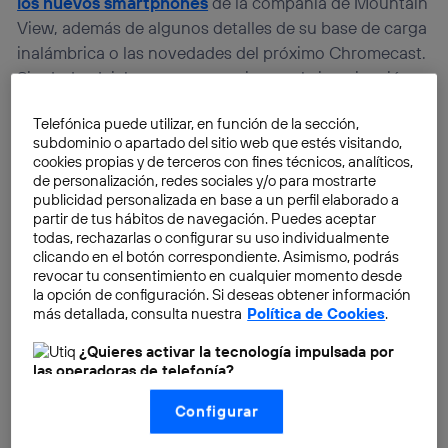
los nuevos smartphones
de la compañía de Mountain
View, además de algunos detalles de su base de carga
inalámbrica o las novedades del próximo Chromecast.
Sin duda, dejaban poco espacio para la imaginación y
la sorpresa. De hecho, hace apenas dos semanas, se
Telefónica puede utilizar, en función de la sección,
filtraba un vídeo promocional con la interfaz del Pixel
subdominio o apartado del sitio web que estés visitando,
3.
¿De verdad ha sido un despiste de Google? ¿Qué
cookies propias y de terceros con fines técnicos, analíticos,
novedades ha mantenido en secreto?
de personalización, redes sociales y/o para mostrarte
publicidad personalizada en base a un perfil elaborado a
partir de tus hábitos de navegación. Puedes aceptar
todas, rechazarlas o configurar su uso individualmente
clicando en el botón correspondiente. Asimismo, podrás
revocar tu consentimiento en cualquier momento desde
la opción de configuración. Si deseas obtener información
más detallada, consulta nuestra
Política de Cookies
.
¿Quieres activar la tecnología impulsada por
las operadoras de telefonía?
Nosotros, Telefónica S.A., utilizamos la tecnología Utiq para
Configurar
realizar nuestras acciones de marketing digital o análisis
(como se describe en este aviso de consentimiento)
basadas en tu navegación en nuestra(s) web(s)