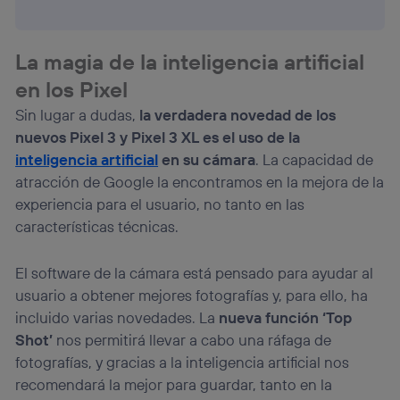
navegación del usuario del móvil.
Puedes gestionar los consentimientos Utiq seleccionando
“Administrar Utiq” en la parte inferior de esta página web o
La magia de la inteligencia artificial
visitando el
portal de privacidad de Utiq
(“consenthub”)
. Para más información, consulta
en los Pixel
la
política de privacidad de Utiq
.
Sin lugar a dudas,
la verdadera novedad de los
nuevos Pixel 3 y Pixel 3 XL es el uso de la
inteligencia artificial
en su cámara
. La capacidad de
atracción de Google la encontramos en la mejora de la
experiencia para el usuario, no tanto en las
características técnicas.
El software de la cámara está pensado para ayudar al
usuario a obtener mejores fotografías y, para ello, ha
incluido varias novedades. La
nueva función ‘Top
Shot’
nos permitirá llevar a cabo una ráfaga de
fotografías, y gracias a la inteligencia artificial nos
recomendará la mejor para guardar, tanto en la