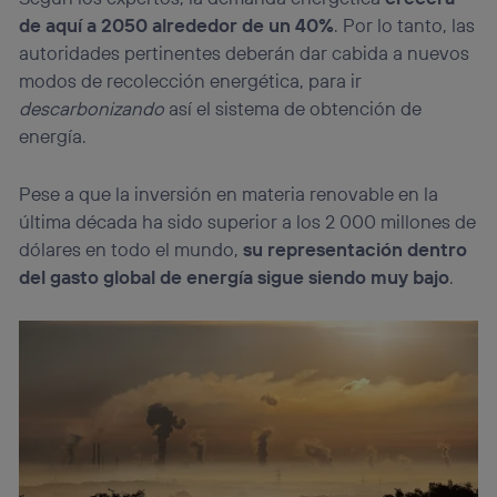
Si utilizas una
conexión de banda ancha
(p. ej., Wi-Fi),
de aquí a 2050 alrededor de un 40%
. Por lo tanto, las
el marketing o análisis se realizará en función de las
actividades de navegación de los miembros del hogar
autoridades pertinentes deberán dar cabida a nuevos
que hayan dado su consentimiento.
modos de recolección energética, para ir
Si utilizas
datos móviles
, el marketing será más
descarbonizando
así el sistema de obtención de
personalizado, ya que se basará únicamente en la
energía.
navegación del usuario del móvil.
Puedes gestionar los consentimientos Utiq seleccionando
“Administrar Utiq” en la parte inferior de esta página web o
Pese a que la inversión en materia renovable en la
visitando el
portal de privacidad de Utiq
última década ha sido superior a los 2 000 millones de
(“consenthub”)
. Para más información, consulta
dólares en todo el mundo,
su representación dentro
la
política de privacidad de Utiq
.
del gasto global de energía sigue siendo muy bajo
.