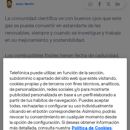
Javier Martín
La comunidad científica ve con buenos ojos que este
gas se pueda convertir en estandarte de las
renovables, siempre y cuando se investigue y trabaje
en su mejoramiento y sostenibilidad.
Los combustibles fósiles tienen fecha de caducidad.
La energía producida por productos derivados del
carbón está de capa caída, y con razón, respecto a sus
Telefónica puede utilizar, en función de la sección,
hermanas renovables.
subdominio o apartado del sitio web que estés visitando,
cookies propias y de terceros con fines técnicos, analíticos,
de personalización, redes sociales y/o para mostrarte
El planeta, y la sociedad humana, dependen de poder
publicidad personalizada en base a un perfil elaborado a
concretar
una transición eficaz
hacia un tipo de
partir de tus hábitos de navegación. Puedes aceptar
todas, rechazarlas o configurar su uso individualmente
energía basada en la ecología y en la diversidad de
clicando en el botón correspondiente. Asimismo, podrás
fuentes. Es necesario habilitar para ello diferentes
revocar tu consentimiento en cualquier momento desde
cuestiones éticas y legales
con las cuales asentarse
la opción de configuración. Si deseas obtener información
más detallada, consulta nuestra
Política de Cookies
.
en dicha transición con el fin de poder realizarla de