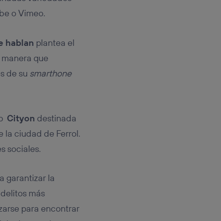
ube o Vimeo.
e hablan
plantea el
e manera que
és de su
smarthone
pp
Cityon
destinada
 la ciudad de Ferrol.
s sociales.
 garantizar la
 delitos más
izarse para encontrar