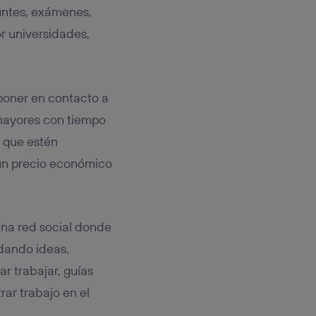
puntes, exámenes,
or universidades,
 poner en contacto a
mayores con tiempo
a que estén
 un precio económico
una red social donde
dando ideas,
r trabajar, guías
ar trabajo en el