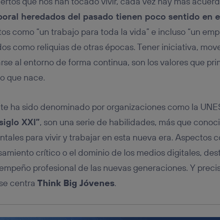
iertos que nos han tocado vivir, cada vez hay más acuer
tificador se asigna a la conexión de internet, por lo que cualquier pe
u dispositivo y consienta el uso de la tecnología recibirá el mismo iden
boral heredados del pasado tienen poco sentido en e
nte:
os como “un trabajo para toda la vida” e incluso “un emple
izas una
conexión de banda ancha
(p. ej., Wi-Fi), el marketing o análi
ará en función de las actividades de navegación de los miembros del
como reliquias de otras épocas. Tener iniciativa, move
dado su consentimiento.
rse al entorno de forma continua, son los valores que p
izas
datos móviles
, el marketing será más personalizado, ya que se ba
ente en la navegación del usuario del móvil.
lo que nace.
stionar los consentimientos Utiq seleccionando “Administrar Utiq” e
de esta página web o visitando el
portal de privacidad de Utiq (“c
e ha sido denominado por organizaciones como la UN
información, consulta la
política de privacidad de Utiq
.
siglo XXI”
, son una serie de habilidades, más que conoc
ales para vivir y trabajar en esta nueva era. Aspectos c
nsamiento crítico o el dominio de los medios digitales, d
sempeño profesional de las nuevas generaciones. Y prec
 se centra
Think Big Jóvenes
.