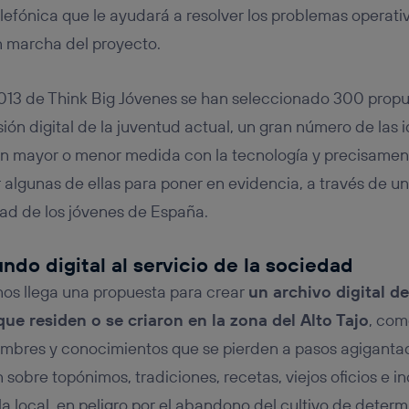
elefónica que le ayudará a resolver los problemas operat
en marcha del proyecto.
2013 de Think Big Jóvenes se han seleccionado 300 prop
sión digital de la juventud actual, un gran número de las
en mayor o menor medida con la tecnología y precisame
r algunas de ellas para poner en evidencia, a través de u
dad de los jóvenes de España.
ndo digital al servicio de la sociedad
os llega una propuesta para crear
un archivo digital de
e residen o se criaron en la zona del Alto Tajo
, com
mbres y conocimientos que se pierden a pasos agigantad
 sobre topónimos, tradiciones, recetas, viejos oficios e in
la local, en peligro por el abandono del cultivo de dete