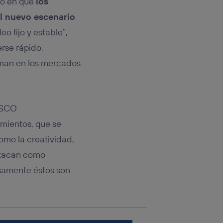
do en que
los
rsona que
tificador.
l nuevo escenario
o fijo y estable”,
sis se
 hogar que
rse rápido,
riman en los mercados
sará
n la parte
onsenthub”)
.
ESCO
imientos, que se
omo la creatividad,
estacan como
isamente éstos son