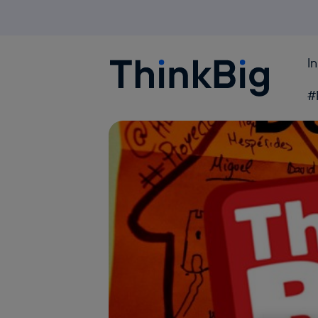
I
Blogthinkbig.com
#