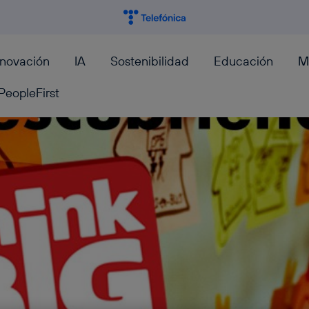
nnovación
IA
Sostenibilidad
Educación
M
PeopleFirst