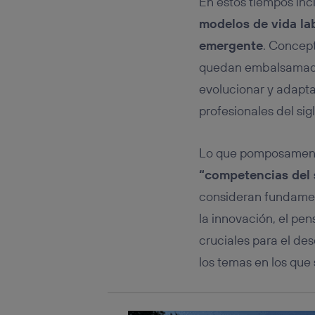
En estos tiempos inc
Este iden
conecte s
modelos de vida la
Típicame
emergente
. Concept
Si util
realiz
quedan embalsamados 
hayan 
evolucionar y adapta
Si util
únicam
profesionales del sig
Puedes ge
inferior 
Lo que pomposament
Para más 
“competencias del 
consideran fundament
la innovación, el pe
cruciales para el de
los temas en los que