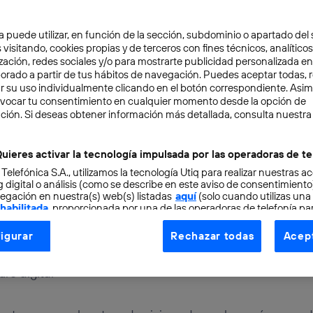
a puede utilizar, en función de la sección, subdominio o apartado del 
 visitando, cookies propias y de terceros con fines técnicos, analíticos
zación, redes sociales y/o para mostrarte publicidad personalizada e
aborado a partir de tus hábitos de navegación. Puedes aceptar todas, 
r su uso individualmente clicando en el botón correspondiente. Asi
evocar tu consentimiento en cualquier momento desde la opción de
ción. Si deseas obtener información más detallada, consulta nuestra
K BIG
5 min
s digitales de Think Big 
uieres activar la tecnología impulsada por las operadoras de te
 Telefónica S.A., utilizamos la tecnología Utiq para realizar nuestras a
 digital o análisis (como se describe en este aviso de consentimient
egación en nuestra(s) web(s) listadas
aquí
(solo cuando utilizas una
anfranc
 habilitada
, proporcionada por una de las operadoras de telefonía par
tu consentimiento en cada página web).
igurar
Rechazar todas
Acept
ogía Utiq está diseñada con la privacidad como prioridad ofreciéndot
efónica se presentan las nuevas ideas impulsadas por j
ogía utiliza un identificador cifrado creado por tu
operadora de tele
uro digital
o tu dirección IP y otra información de la cuenta de cliente de telec
 a la conexión que utilizas (p. ej., número de teléfono móvil).