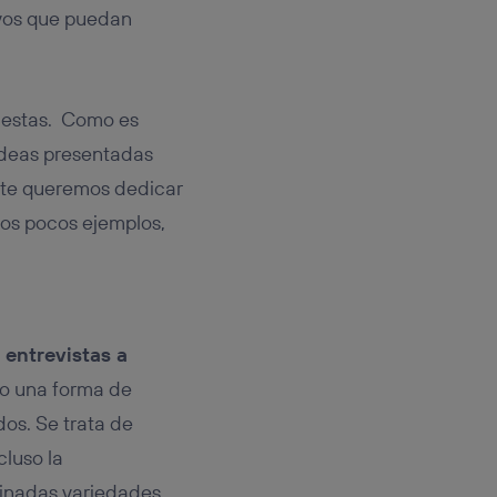
ivos que puedan
uestas. Como es
 ideas presentadas
nte queremos dedicar
nos pocos ejemplos,
 entrevistas a
o una forma de
os. Se trata de
cluso la
rminadas variedades