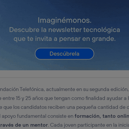
dación Telefónica, actualmente en su segunda edición, 
 entre 15 y 25 años que tengan como finalidad ayudar a 
de que los candidatos reciben una pequeña cantidad de 
 el apoyo fundamental consiste en
formación, tanto onli
 través de un mentor
. Cada joven participante en la inic