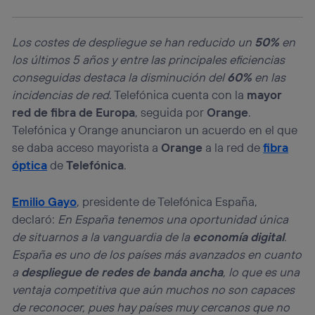
Si utilizas una
conexión de banda ancha
(p. ej., Wi-Fi),
el marketing o análisis se realizará en función de las
actividades de navegación de los miembros del hogar
que hayan dado su consentimiento.
Los costes de despliegue se han reducido un
50%
en
los últimos 5 años y entre las principales eficiencias
Si utilizas
datos móviles
, el marketing será más
personalizado, ya que se basará únicamente en la
conseguidas destaca la disminución del
60%
en las
navegación del usuario del móvil.
incidencias de red
. Telefónica cuenta con la
mayor
Puedes gestionar los consentimientos Utiq seleccionando
red de fibra de Europa
, seguida por
Orange
.
“Administrar Utiq” en la parte inferior de esta página web o
Telefónica y Orange anunciaron un acuerdo en el que
visitando el
portal de privacidad de Utiq
(“consenthub”)
. Para más información, consulta
se daba acceso mayorista a
Orange
a la red de
fibra
la
política de privacidad de Utiq
.
óptica
de
Telefónica
.
Emilio Gayo
, presidente de Telefónica España,
declaró:
En España tenemos una oportunidad única
de situarnos a la vanguardia de la
economía digital
.
España es uno de los países más avanzados en cuanto
a
despliegue de redes de banda ancha
, lo que es una
ventaja competitiva que aún muchos no son capaces
de reconocer, pues hay países muy cercanos que no