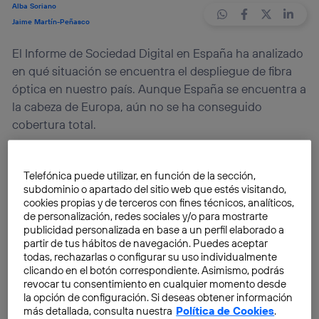
Alba Soriano
Jaime Martín-Peñasco
El Informe de Sociedad Digital en España ha analizado
en qué situación se encuentra el despliegue de fibra
óptica en nuestro país. Aunque España se encuentra a
la cabeza de Europa, aún no se ha conseguido
cobertura total.
España sigue siendo
líder mundial en fibra
. Solo en
Telefónica puede utilizar, en función de la sección,
España hay más fibra que en la suma de las grandes
subdominio o apartado del sitio web que estés visitando,
potencias europeas. Los únicos que superan a
cookies propias y de terceros con fines técnicos, analíticos,
nuestro país en fibra son
Corea del Sur y Japón
.
de personalización, redes sociales y/o para mostrarte
publicidad personalizada en base a un perfil elaborado a
partir de tus hábitos de navegación. Puedes aceptar
La fibra óptica ha aumentado del
9%
en 2012 al
71%
en
todas, rechazarlas o configurar su uso individualmente
2018 en los hogares españoles.
Telefónica
, en
clicando en el botón correspondiente. Asimismo, podrás
revocar tu consentimiento en cualquier momento desde
concreto, superó la barrera de los
20 millones de
la opción de configuración. Si deseas obtener información
hogares pasados con fibra
, tan solo 6 años después
más detallada, consulta nuestra
Política de Cookies
.