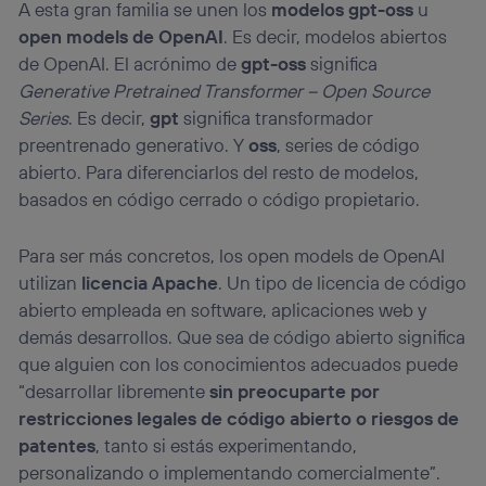
A esta gran familia se unen los
modelos gpt-oss
u
Si utilizas
datos móviles
, el marketing será más
open models de OpenAI
. Es decir, modelos abiertos
personalizado, ya que se basará únicamente en la
navegación del usuario del móvil.
de OpenAI. El acrónimo de
gpt-oss
significa
Puedes gestionar los consentimientos Utiq seleccionando
Generative Pretrained Transformer – Open Source
“Administrar Utiq” en la parte inferior de esta página web o
Series
. Es decir,
gpt
significa transformador
visitando el
portal de privacidad de Utiq
preentrenado generativo. Y
oss
, series de código
(“consenthub”)
. Para más información, consulta
la
política de privacidad de Utiq
.
abierto. Para diferenciarlos del resto de modelos,
basados en código cerrado o código propietario.
Para ser más concretos, los open models de OpenAI
utilizan
licencia Apache
. Un tipo de licencia de código
abierto empleada en software, aplicaciones web y
demás desarrollos. Que sea de código abierto significa
que alguien con los conocimientos adecuados puede
“desarrollar libremente
sin preocuparte por
restricciones legales de código abierto o riesgos de
patentes
, tanto si estás experimentando,
personalizando o implementando comercialmente”.