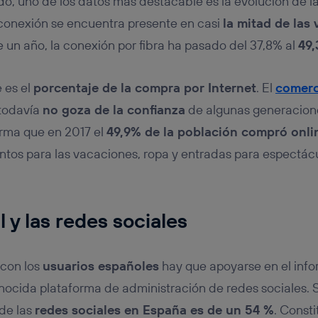
ado, uno de los datos más destacable es la evolución de l
e conexión se encuentra presente en casi
la mitad de las 
un año, la conexión por fibra ha pasado del 37,8% al
49
 es el
porcentaje de la compra por Internet
. El
comerc
 todavía
no goza de la confianza
de algunas generacione
irma que en 2017 el
49,9% de la población compró onli
ntos para las vacaciones, ropa y entradas para espectácu
 y las redes sociales
 con los
usuarios españoles
hay que apoyarse en el inf
nocida plataforma de administración de redes sociales. S
de las
redes sociales en España es de un 54 %
. Const