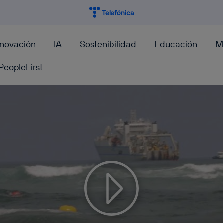
nnovación
IA
Sostenibilidad
Educación
M
PeopleFirst