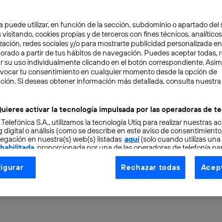
a puede utilizar, en función de la sección, subdominio o apartado del 
 visitando, cookies propias y de terceros con fines técnicos, analíticos
zación, redes sociales y/o para mostrarte publicidad personalizada e
aborado a partir de tus hábitos de navegación. Puedes aceptar todas, 
r su uso individualmente clicando en el botón correspondiente. Asi
evocar tu consentimiento en cualquier momento desde la opción de
ción. Si deseas obtener información más detallada, consulta nuestra
TAL
3 min
s de Internet en España 
uieres activar la tecnología impulsada por las operadoras de te
 Telefónica S.A., utilizamos la tecnología Utiq para realizar nuestras a
écada confirman una re
 digital o análisis (como se describe en este aviso de consentimient
egación en nuestra(s) web(s) listadas
aquí
(solo cuando utilizas una
 habilitada
, proporcionada por una de las operadoras de telefonía par
tu consentimiento en cada página web).
igurar
Rechazar todas
Acept
ogía Utiq está diseñada con la privacidad como prioridad ofreciéndot
ogía utiliza un identificador cifrado creado por tu
operadora de tele
o tu dirección IP y otra información de la cuenta de cliente de telec
 a la conexión que utilizas (p. ej., número de teléfono móvil).