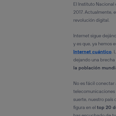
Este iden
El Instituto Nacional
conecte s
Típicame
2017. Actualmente, e
Si util
revolución digital.
realiz
hayan 
Si util
Internet sigue dejá
únicam
y es que, ya hemos 
Puedes ge
Internet cuántico
. 
inferior 
Para más 
dejando una brecha 
la población mundi
No es fácil conectar
telecomunicacione
suerte, nuestro país 
figura en el
top 20 d
has escuchado de tu