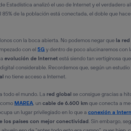
tificador se asigna a la conexión de internet, por lo que cualquier pe
 de Estadística analizó el uso de Internet y el verdadero 
u dispositivo y consienta el uso de la tecnología recibirá el mismo iden
nte:
l 85% de la población está conectada, el doble que hace
izas una
conexión de banda ancha
(p. ej., Wi-Fi), el marketing o análi
ará en función de las actividades de navegación de los miembros del
dado su consentimiento.
izas
datos móviles
, el marketing será más personalizado, ya que se ba
ndonos con la boca abierta. No podemos negar que
la red
ente en la navegación del usuario del móvil.
empezado con el
5G
y dentro de poco alucinaremos con l
stionar los consentimientos Utiq seleccionando “Administrar Utiq” e
La
evolución de Internet
está siendo tan vertiginosa que
de esta página web o visitando el
portal de privacidad de Utiq (“c
información, consulta la
política de privacidad de Utiq
.
digital considerable. Recordemos que, según un estudio
al
no tiene acceso a Internet.
 a todo el mundo. La
red global
se consigue gracias a hit
s como
MAREA
, un
cable de 6.600 km
que conecta a me
ocupa un lugar privilegiado en lo que a
conexión a Inter
e los países con mejor conectividad
. Sin embargo, se
 abuelo eso de “antes todo esto era campo”, pues bien, 