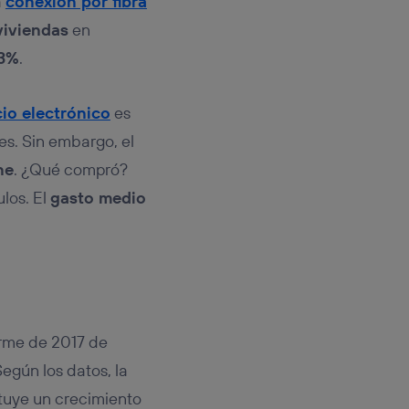
a
conexión por fibra
viviendas
en
,3%
.
io electrónico
es
s. Sin embargo, el
ne
. ¿Qué compró?
los. El
gasto medio
orme de 2017 de
egún los datos, la
ituye un crecimiento