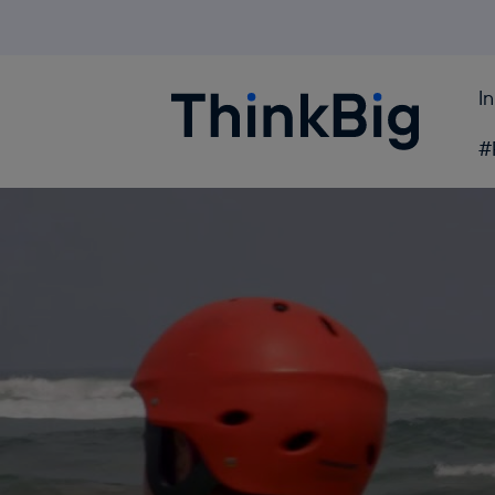
I
Blogthinkbig.com
#