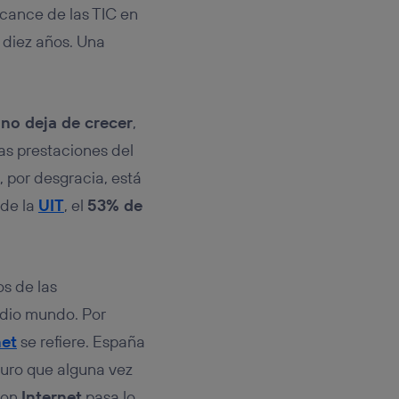
rsona que
alcance de las TIC en
tificador.
 diez años. Una
sis se
 hogar que
sará
 no deja de crecer
,
as prestaciones del
n la parte
, por desgracia, está
onsenthub”)
.
 de la
UIT
, el
53% de
os de las
dio mundo. Por
net
se refiere. España
guro que alguna vez
con
Internet
pasa lo