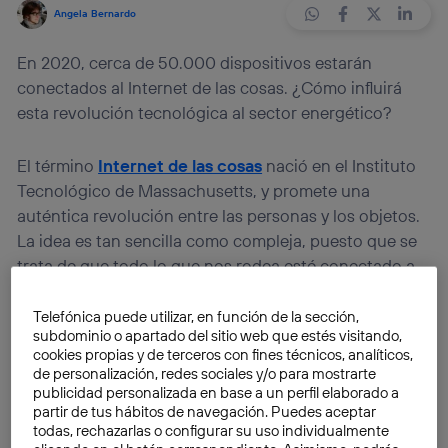
Angela Bernardo
En 2020, cerca de 50.000 dispositivos estarán
conectados al Internet de las cosas. ¿Cómo influirá
esta revolución tecnológica al sector energético?
El término
Internet de las cosas
nació en el Instituto
Tecnológico de Massachusetts, y promete una
auténtica revolución entre las personas y los objetos.
La idea es tan sencilla como compleja, puesto que se
trata de que todo lo que nos rodea esté conectado a
la red. Integrando pequeños chips en dispositivos tan
cotidianos como una nevera o un inodoro, podremos
Telefónica puede utilizar, en función de la sección,
subdominio o apartado del sitio web que estés visitando,
conocer información al instante sobre estos aparatos
cookies propias y de terceros con fines técnicos, analíticos,
y su utilización en nuestra vida doméstica.
de personalización, redes sociales y/o para mostrarte
publicidad personalizada en base a un perfil elaborado a
partir de tus hábitos de navegación. Puedes aceptar
La importancia del Internet de las cosas es tal que
todas, rechazarlas o configurar su uso individualmente
algunas
estimaciones
predicen que en 2020,
una