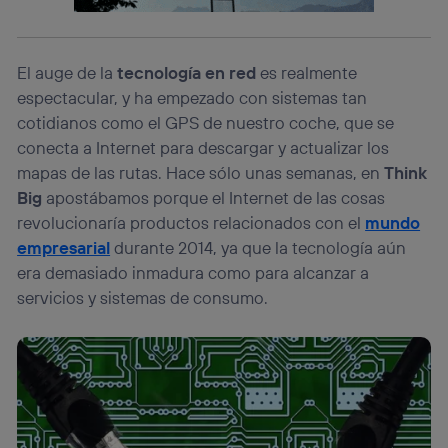
lo que cualquier persona que conecte su dispositivo y
consienta el uso de la tecnología recibirá el mismo
identificador. Típicamente:
Si utilizas una
conexión de banda ancha
(p. ej., Wi-Fi),
El auge de la
tecnología en red
es realmente
el marketing o análisis se realizará en función de las
espectacular, y ha empezado con sistemas tan
actividades de navegación de los miembros del hogar
cotidianos como el GPS de nuestro coche, que se
que hayan dado su consentimiento.
conecta a Internet para descargar y actualizar los
Si utilizas
datos móviles
, el marketing será más
mapas de las rutas. Hace sólo unas semanas, en
Think
personalizado, ya que se basará únicamente en la
navegación del usuario del móvil.
Big
apostábamos porque el Internet de las cosas
Puedes gestionar los consentimientos Utiq seleccionando
revolucionaría productos relacionados con el
mundo
“Administrar Utiq” en la parte inferior de esta página web o
empresarial
durante 2014, ya que la tecnología aún
visitando el
portal de privacidad de Utiq
era demasiado inmadura como para alcanzar a
(“consenthub”)
. Para más información, consulta
la
política de privacidad de Utiq
.
servicios y sistemas de consumo.