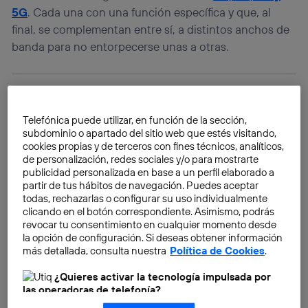
5G
. Cada una con una función específica y que, al
final, se complementan entre sí, a distintos anchos de
banda para no entorpecerse unas a otras.
Telefónica puede utilizar, en función de la sección,
subdominio o apartado del sitio web que estés visitando,
cookies propias y de terceros con fines técnicos, analíticos,
de personalización, redes sociales y/o para mostrarte
publicidad personalizada en base a un perfil elaborado a
partir de tus hábitos de navegación. Puedes aceptar
todas, rechazarlas o configurar su uso individualmente
clicando en el botón correspondiente. Asimismo, podrás
revocar tu consentimiento en cualquier momento desde
la opción de configuración. Si deseas obtener información
más detallada, consulta nuestra
Política de Cookies
.
¿Quieres activar la tecnología impulsada por
las operadoras de telefonía?
Nosotros, Telefónica S.A., utilizamos la tecnología Utiq para