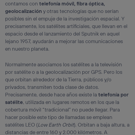
contamos con
telefonía móvil, fibra óptica,
Si utilizas
datos móviles
, el marketing será más
personalizado, ya que se basará únicamente en la
geolocalización
y otras tecnologías que no serían
navegación del usuario del móvil.
posibles sin el empuje de la investigación espacial. Y
Puedes gestionar los consentimientos Utiq seleccionando
precisamente, los satélites artificiales, que llevan en el
“Administrar Utiq” en la parte inferior de esta página web o
espacio desde el lanzamiento del Sputnik en aquel
visitando el
portal de privacidad de Utiq
(“consenthub”)
. Para más información, consulta
lejano 1957, ayudarán a mejorar las comunicaciones
la
política de privacidad de Utiq
.
en nuestro planeta.
Normalmente asociamos los satélites a la televisión
por satélite o a la geolocalización por GPS. Pero los
que orbitan alrededor de la Tierra, públicos y/o
privados, transmiten toda clase de datos.
Precisamente, desde hace años existe la
telefonía por
satélite
, utilizada en lugares remotos en los que la
cobertura móvil “tradicional” no puede llegar. Para
hacer posible este tipo de llamadas se emplean
satélites LEO (
Low Earth Orbit
). Orbitan a baja altura, a
distancias de entre 160 y 2.000 kilómetros. A