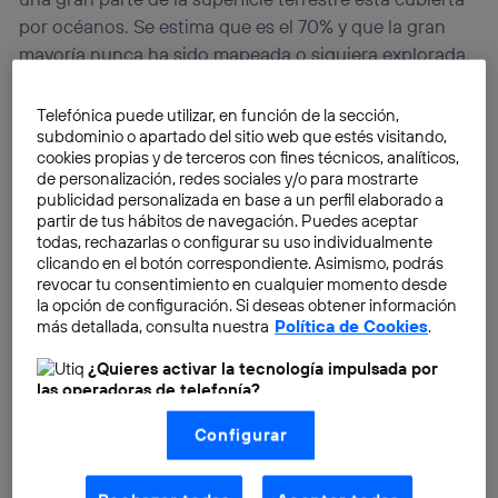
por océanos. Se estima que es el 70% y que la gran
mayoría nunca ha sido mapeada o siquiera explorada.
En este sentido, el IoUT podría potenciar
increíblemente la comunicación a lo largo y ancho de
Telefónica puede utilizar, en función de la sección,
subdominio o apartado del sitio web que estés visitando,
los océanos.
cookies propias y de terceros con fines técnicos, analíticos,
de personalización, redes sociales y/o para mostrarte
publicidad personalizada en base a un perfil elaborado a
partir de tus hábitos de navegación. Puedes aceptar
todas, rechazarlas o configurar su uso individualmente
clicando en el botón correspondiente. Asimismo, podrás
revocar tu consentimiento en cualquier momento desde
la opción de configuración. Si deseas obtener información
más detallada, consulta nuestra
Política de Cookies
.
¿Quieres activar la tecnología impulsada por
las operadoras de telefonía?
Nosotros, Telefónica S.A., utilizamos la tecnología Utiq para
Configurar
realizar nuestras acciones de marketing digital o análisis
(como se describe en este aviso de consentimiento)
basadas en tu navegación en nuestra(s) web(s)
listadas
aquí
(solo cuando utilizas una
conexión a