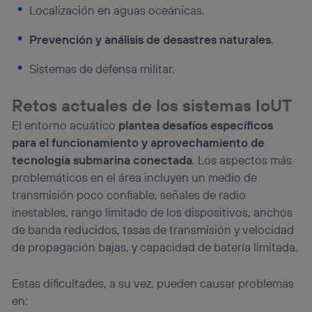
Puedes gestionar los consentimientos Utiq seleccionando
Localización en aguas oceánicas.
“Administrar Utiq” en la parte inferior de esta página web o
visitando el
portal de privacidad de Utiq
Prevención y análisis de desastres naturales
.
(“consenthub”)
. Para más información, consulta
la
política de privacidad de Utiq
.
Sistemas de defensa militar.
Retos actuales de los sistemas IoUT
El entorno acuático
plantea desafíos específicos
para el funcionamiento y aprovechamiento de
tecnología submarina conectada
. Los aspectos más
problemáticos en el área incluyen un medio de
transmisión poco confiable, señales de radio
inestables, rango limitado de los dispositivos, anchos
de banda reducidos, tasas de transmisión y velocidad
de propagación bajas, y capacidad de batería limitada.
Estas dificultades, a su vez, pueden causar problemas
en: