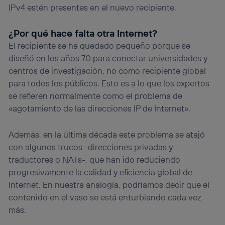
IPv4 estén presentes en el nuevo recipiente.
navegación del usuario del móvil.
Puedes gestionar los consentimientos Utiq seleccionando
“Administrar Utiq” en la parte inferior de esta página web o
¿Por qué hace falta otra Internet?
visitando el
portal de privacidad de Utiq
El recipiente se ha quedado pequeño porque se
(“consenthub”)
. Para más información, consulta
diseñó en los años 70 para conectar universidades y
la
política de privacidad de Utiq
.
centros de investigación, no como recipiente global
para todos los públicos. Esto es a lo que los expertos
se refieren normalmente como el problema de
«agotamiento de las direcciones IP de Internet».
Además, en la última década este problema se atajó
con algunos trucos -direcciones privadas y
traductores o NATs-, que han ido reduciendo
progresivamente la calidad y eficiencia global de
Internet. En nuestra analogía, podríamos decir que el
contenido en el vaso se está enturbiando cada vez
más.