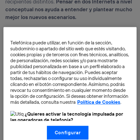
recipientes distintos.
Pensar en dos Internets a nivel
conceptual nos ayuda a entender y plantear mucho
mejor los nuevos escenarios.
Telefónica puede utilizar, en función de la sección,
subdominio o apartado del sitio web que estés visitando,
cookies propias y de terceros con fines técnicos, analíticos,
de personalización, redes sociales y/o para mostrarte
publicidad personalizada en base a un perfil elaborado a
partir de tus hábitos de navegación. Puedes aceptar
todas, rechazarlas o configurar su uso individualmente
clicando en el botón correspondiente. Asimismo, podrás
revocar tu consentimiento en cualquier momento desde
la opción de configuración. Si deseas obtener información
más detallada, consulta nuestra
Política de Cookies
.
¿Quieres activar la tecnología impulsada por
las operadoras de telefonía?
Nosotros, Telefónica S.A., utilizamos la tecnología Utiq para
Configurar
realizar nuestras acciones de marketing digital o análisis
(como se describe en este aviso de consentimiento)