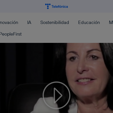
nnovación
IA
Sostenibilidad
Educación
M
PeopleFirst