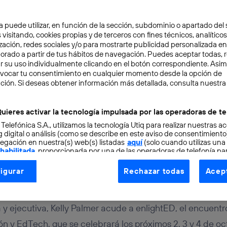
a puede utilizar, en función de la sección, subdominio o apartado del 
 visitando, cookies propias y de terceros con fines técnicos, analíticos
zación, redes sociales y/o para mostrarte publicidad personalizada e
aborado a partir de tus hábitos de navegación. Puedes aceptar todas, 
r su uso individualmente clicando en el botón correspondiente. Asi
evocar tu consentimiento en cualquier momento desde la opción de
ATIVAS
2 min
ción. Si deseas obtener información más detallada, consulta nuestra
lmer, la mujer que mejor
uieres activar la tecnología impulsada por las operadoras de te
 Telefónica S.A., utilizamos la tecnología Utiq para realizar nuestras a
O
 digital o análisis (como se describe en este aviso de consentimient
egación en nuestra(s) web(s) listadas
aquí
(solo cuando utilizas una
 habilitada
, proporcionada por una de las operadoras de telefonía par
tu consentimiento en cada página web).
igurar
Rechazar todas
Acept
ogía Utiq está diseñada con la privacidad como prioridad ofreciéndot
ogía utiliza un identificador cifrado creado por tu
operadora de tele
o tu dirección IP y otra información de la cuenta de cliente de telec
 y ejecutiva, Kelly Palmer acude a enlightED, el encuentr
 a la conexión que utilizas (p. ej., número de teléfono móvil).
n y EdTech, que se celebrará los próximos 2, 3 y 4 de o