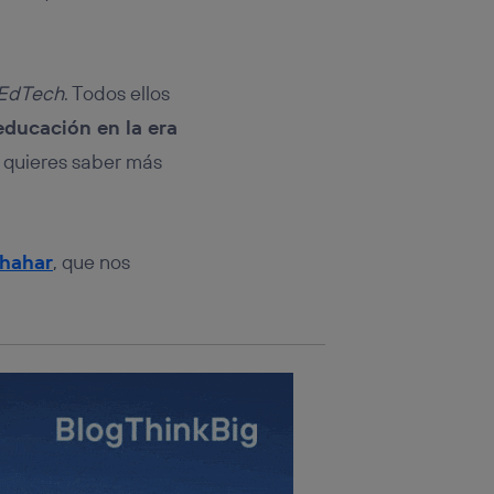
rsona que
tificador.
sis se
EdTech
. Todos ellos
 hogar que
 educación en la era
sará
i quieres saber más
n la parte
onsenthub”)
.
Shahar
, que nos