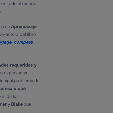
 en todo el mundo.
n
.
rse en
Aprendizaje
co-autora del libro
ngage, compete,
ades requeridas y
 para personas
principal problema de
mpresa o qué
e mida las
mer
y
Blake
que