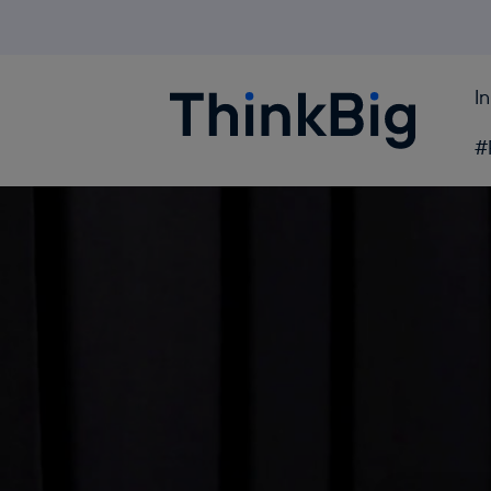
I
Blogthinkbig.com
#