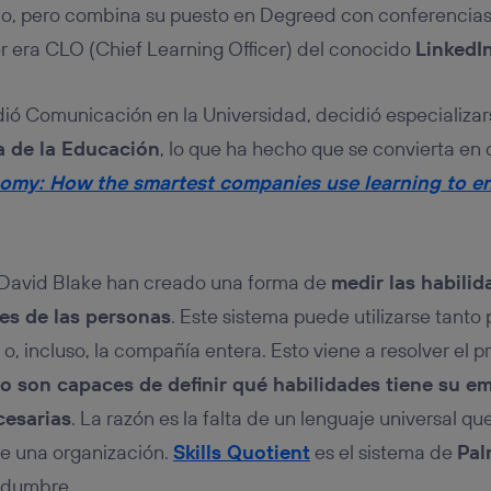
co, pero combina su puesto en Degreed con conferencias
r era CLO (Chief Learning Officer) del conocido
LinkedI
ió Comunicación en la Universidad, decidió especializa
a de la Educación
, lo que ha hecho que se convierta en 
omy: How the smartest companies use learning to e
y David Blake han creado una forma de
medir las habilid
les de las personas
. Este sistema puede utilizarse tanto
 o, incluso, la compañía entera. Esto viene a resolver el 
o son capaces de definir qué habilidades tiene su e
cesarias
. La razón es la falta de un lenguaje universal qu
de una organización.
Skills Quotient
es el sistema de
Pal
tidumbre.