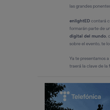
Este iden
conecte s
las grandes ponentes
Típicame
Si util
enlightED
contará c
realiz
hayan 
formarán parte de u
Si util
digital del mundo
,
únicam
sobre el evento, te 
Puedes ge
inferior 
Para más 
Ya te presentamos a
traerá la clave de la