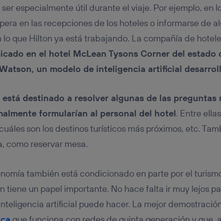
er especialmente útil durante el viaje. Por ejemplo, en l
spera en las recepciones de los hoteles o informarse de al
n lo que Hilton ya está trabajando. La compañía de hotel
icado en el hotel McLean Tysons Corner del estado 
Watson, un modelo de inteligencia artificial desarro
está destinado a resolver algunas de las pregunta
almente formularían al personal del hotel
. Entre ella
, cuáles son los destinos turísticos más próximos, etc. T
ea, como reservar mesa.
onomía también está condicionado en parte por el turismo,
én tiene un papel importante. No hace falta ir muy lejos 
inteligencia artificial puede hacer. La mejor demostració
ica
que funciona con redes de quinta generación y que, 