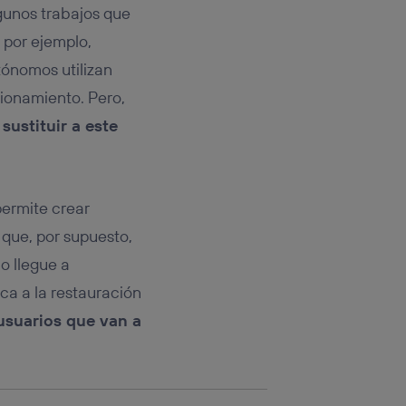
rsona que
lgunos trabajos que
tificador.
por ejemplo,
sis se
utónomos utilizan
 hogar que
cionamiento. Pero,
sará
sustituir a este
n la parte
onsenthub”)
.
permite crear
 que, por supuesto,
no llegue a
ca a la restauración
 usuarios que van a