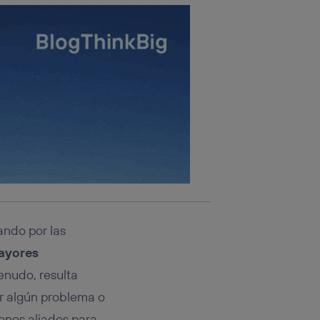
ando por las
ayores
enudo, resulta
r algún problema o
nos aliados para