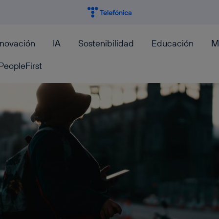
nnovación
IA
Sostenibilidad
Educación
M
PeopleFirst