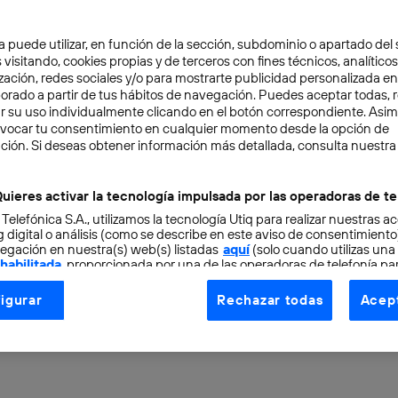
a puede utilizar, en función de la sección, subdominio o apartado del 
 visitando, cookies propias y de terceros con fines técnicos, analíticos
zación, redes sociales y/o para mostrarte publicidad personalizada e
aborado a partir de tus hábitos de navegación. Puedes aceptar todas, 
r su uso individualmente clicando en el botón correspondiente. Asi
evocar tu consentimiento en cualquier momento desde la opción de
ENCIA ARTIFICIAL
3 min
ción. Si deseas obtener información más detallada, consulta nuestra
lización del turismo no 
uieres activar la tecnología impulsada por las operadoras de te
 Telefónica S.A., utilizamos la tecnología Utiq para realizar nuestras a
 inteligencia artificial l
 digital o análisis (como se describe en este aviso de consentimient
egación en nuestra(s) web(s) listadas
aquí
(solo cuando utilizas una
 habilitada
, proporcionada por una de las operadoras de telefonía par
 al sector?
tu consentimiento en cada página web).
igurar
Rechazar todas
Acept
ogía Utiq está diseñada con la privacidad como prioridad ofreciéndot
ogía utiliza un identificador cifrado creado por tu
operadora de tele
o tu dirección IP y otra información de la cuenta de cliente de telec
 a la conexión que utilizas (p. ej., número de teléfono móvil).