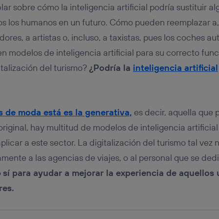
tificador se asigna a la conexión de internet, por lo que cualquier pe
 sobre cómo la inteligencia artificial podría sustituir a
u dispositivo y consienta el uso de la tecnología recibirá el mismo iden
nte:
 los humanos en un futuro. Cómo pueden reemplazar a, 
izas una
conexión de banda ancha
(p. ej., Wi-Fi), el marketing o análi
dores, a artistas o, incluso, a taxistas, pues los coches a
ará en función de las actividades de navegación de los miembros del
n modelos de inteligencia artificial para su correcto fun
dado su consentimiento.
izas
datos móviles
, el marketing será más personalizado, ya que se ba
italización del turismo?
¿Podría la
inteligencia artificial
ente en la navegación del usuario del móvil.
stionar los consentimientos Utiq seleccionando “Administrar Utiq” e
de esta página web o visitando el
portal de privacidad de Utiq (“c
información, consulta la
política de privacidad de Utiq
.
s de moda está es la generativa,
es decir, aquella que 
iginal, hay multitud de modelos de inteligencia artificial
icar a este sector. La digitalización del turismo tal vez 
ente a las agencias de viajes, o al personal que se dedi
o
sí para ayudar a mejorar la experiencia de aquellos
ares.