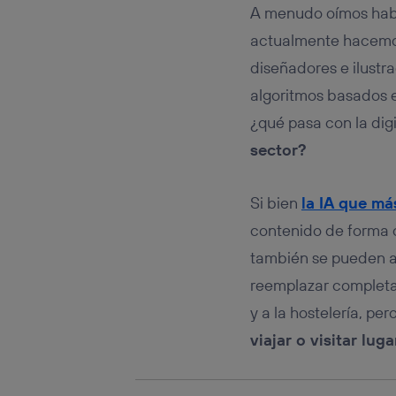
Este iden
A menudo oímos hablar
conecte s
Típicame
actualmente hacemos
Si util
diseñadores e ilustra
realiz
algoritmos basados e
hayan 
Si util
¿qué pasa con la dig
únicam
sector?
Puedes ge
inferior 
Para más 
Si bien
la IA que má
contenido de forma or
también se pueden apl
reemplazar completam
y a la hostelería, per
viajar o visitar lug