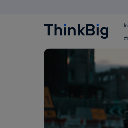
I
Blogthinkbig.com
#