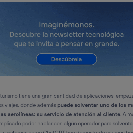
l turismo tiene una gran cantidad de aplicaciones, empez
los viajes, donde además
puede solventar uno de los m
as aerolíneas: su servicio de atención al cliente
. A m
licado poder hablar con algún operador para solventa
a, y sistemas como ChatGPT han demostrado ser muy bue