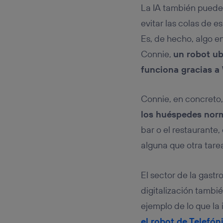
La IA también puede s
evitar las colas de e
Es, de hecho, algo e
Connie,
un robot ub
funciona gracias a 
Connie, en concreto,
los huéspedes norm
bar o el restaurante
alguna que otra tar
El sector de la gastr
digitalización tambi
ejemplo de lo que la 
el robot de Telefón