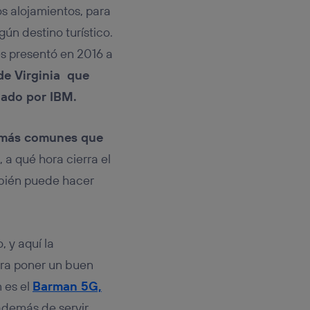
os alojamientos, para
gún destino turístico.
es presentó en 2016 a
de Virginia que
llado por IBM.
s más comunes que
s, a qué hora cierra el
ambién puede hacer
 y aquí la
para poner un buen
n es el
Barman 5G,
además de servir