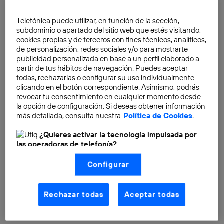
digitales compactas de bajo coste. Los
N82, N93 y
N95 marcaron hitos que tardarían tiempo en ser
Telefónica puede utilizar, en función de la sección,
subdominio o apartado del sitio web que estés visitando,
superados
.
cookies propias y de terceros con fines técnicos, analíticos,
de personalización, redes sociales y/o para mostrarte
publicidad personalizada en base a un perfil elaborado a
partir de tus hábitos de navegación. Puedes aceptar
todas, rechazarlas o configurar su uso individualmente
clicando en el botón correspondiente. Asimismo, podrás
revocar tu consentimiento en cualquier momento desde
la opción de configuración. Si deseas obtener información
más detallada, consulta nuestra
Política de Cookies
.
¿Quieres activar la tecnología impulsada por
las operadoras de telefonía?
Nosotros, Telefónica S.A., utilizamos la tecnología Utiq para
Configurar
realizar nuestras acciones de marketing digital o análisis
(como se describe en este aviso de consentimiento)
basadas en tu navegación en nuestra(s) web(s)
listadas
aquí
(solo cuando utilizas una
conexión a
Rechazar todas
Aceptar todas
internet habilitada
, proporcionada por una de las
operadoras de telefonía participantes, y otorgas tu
consentimiento en cada página web).