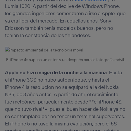
(“consenthub”)
. Para más información, consulta
Lumia 1020. A partir del declive de Windows Phone,
la
política de privacidad de Utiq
.
los grandes ingenieros comenzaron a irse a Apple, que
ya era líder del mercado. En aquellos años, Sony
Ericsson también tenía modelos buenos, pero no
tenían la constancia de los finlandeses.
El iPhone 4s supuso un antes y un después para la fotografía móvil.
Apple no hizo magia de la noche a la mañana
. Hasta
el iPhone 3GS no hubo autoenfoque, y hasta el
iPhone 4 la resolución no se equiparó a la del Nokia
N95, de 3 años antes. A partir de ahí, el crecimiento
fue meteórico, particularmente desde **el iPhone 4S,
que no tuvo rival*+, pues el buen hacer de Nokia ya no
se contemplaba por no tener un terminal superventas.
El iPhone 5 no tuvo la misma evolución, pero el 5S,
gracias a ampliar sensor y mejorar apertura, volvía a