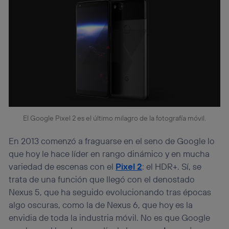
El Google Pixel 2 es el último milagro de la fotografía móvil.
En 2013 comenzó a fraguarse en el seno de Google lo
que hoy le hace líder en rango dinámico y en mucha
variedad de escenas con el
Pixel 2
: el HDR+. Sí, se
trata de una función que llegó con el denostado
Nexus 5, que ha seguido evolucionando tras épocas
algo oscuras, como la de Nexus 6, que hoy es la
envidia de toda la industria móvil. No es que Google