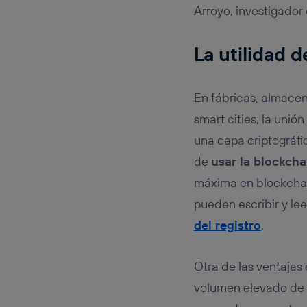
Arroyo, investigador
La utilidad 
En fábricas, almace
smart cities, la unió
una capa criptográfi
de
usar la blockcha
máxima en blockchain
pueden escribir y le
del registro
.
Otra de las ventajas
volumen elevado de 