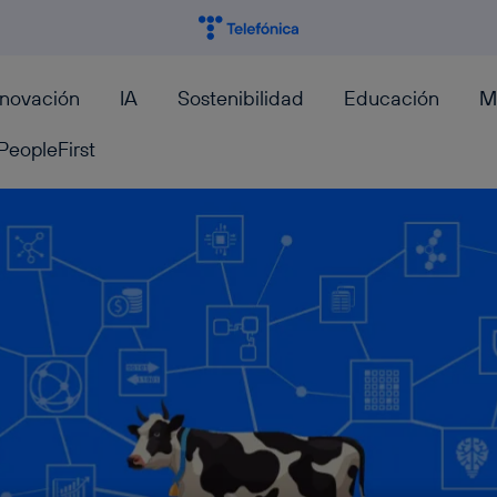
nnovación
IA
Sostenibilidad
Educación
M
PeopleFirst