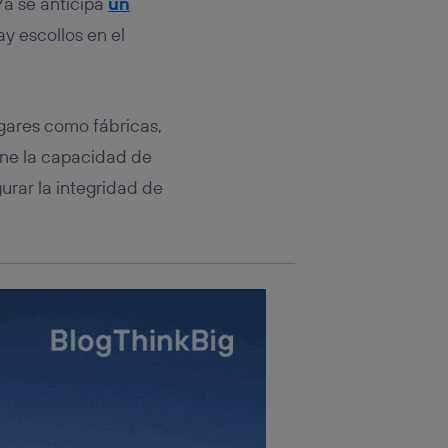
 Ya se anticipa
un
rsona que
tificador.
y escollos en el
sis se
 hogar que
ugares como fábricas,
sará
ene la capacidad de
n la parte
urar la integridad de
onsenthub”)
.