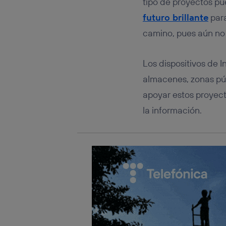
tipo de proyectos p
Este iden
conecte s
futuro brillante
para
Típicame
camino, pues aún no
Si util
realiz
hayan 
Los dispositivos de I
Si util
únicam
almacenes, zonas púb
Puedes ge
apoyar estos proyect
inferior 
la información.
Para más 