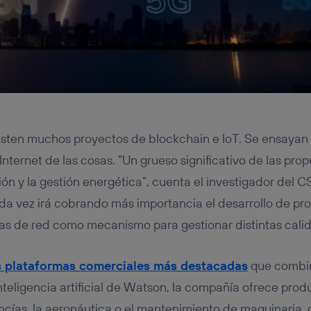
sten muchos proyectos de blockchain e IoT. Se ensayan 
nternet de las cosas. “Un grueso significativo de las pro
ión y la gestión energética”, cuenta el investigador del 
a vez irá cobrando más importancia el desarrollo de pro
s de red como mecanismo para gestionar distintas calid
s plataformas comerciales más destacadas
que combi
nteligencia artificial de Watson, la compañía ofrece prod
cías, la aeronáutica o el mantenimiento de maquinaria,