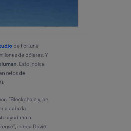
tudio
de Fortune
illones de dólares. Y
volumen
. Esto indica
an retos de
).
es. “Blockchain y, en
ar a cabo la
sto ayudaría a
rense”, indica David