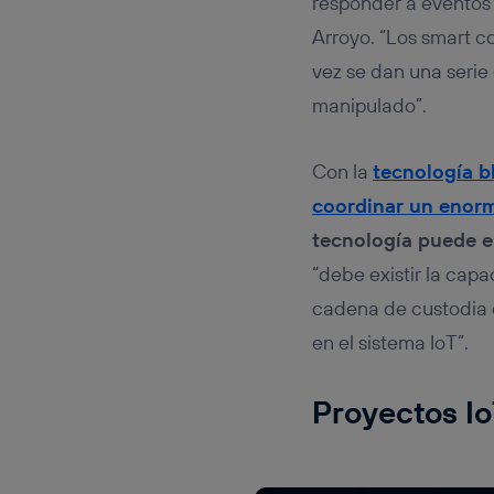
responder a eventos 
Arroyo. “Los smart 
vez se dan una serie 
manipulado”.
Con la
tecnología b
coordinar un enorm
tecnología puede el
“debe existir la cap
cadena de custodia d
en el sistema IoT”.
Proyectos I