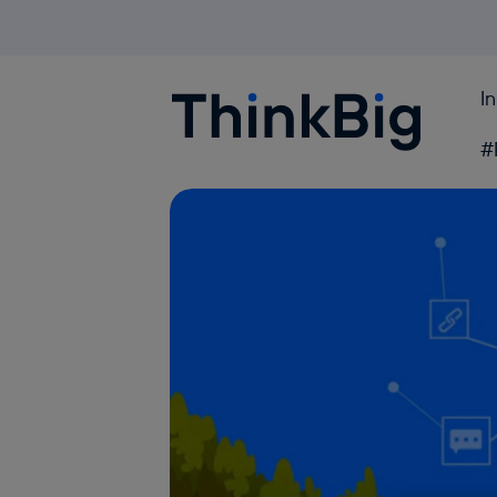
I
Blogthinkbig.com
#