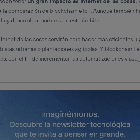
ueden tener
un gran impacto es Internet de las cosas
.
tificador se asigna a la conexión de internet, por lo que cualquier pe
u dispositivo y consienta el uso de la tecnología recibirá el mismo iden
 la combinación de blockchain e IoT. Aunque también ha
nte:
 hay desarrollos maduros en este ámbito.
izas una
conexión de banda ancha
(p. ej., Wi-Fi), el marketing o análi
ará en función de las actividades de navegación de los miembros del
dado su consentimiento.
nternet de las cosas servirán para hacer más eficientes l
izas
datos móviles
, el marketing será más personalizado, ya que se ba
ente en la navegación del usuario del móvil.
licas urbanas o plantaciones agrícolas. Y blockchain ti
stionar los consentimientos Utiq seleccionando “Administrar Utiq” e
os, con el fin de incrementar las automatizaciones y aseg
de esta página web o visitando el
portal de privacidad de Utiq (“c
información, consulta la
política de privacidad de Utiq
.