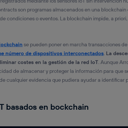
registrados mediante los sensores IoT sin intervención 
contracts son programas almacenados en una blockchain 
de condiciones o eventos. La blockchain impide, a priori,
lockchain
se pueden poner en marcha transacciones de 
e número de dispositivos interconectados
.
La descen
iminar costes en la gestión de la red IoT
. Aunque Arr
acidad de almacenar y proteger la información para que 
e cualquier evidencia que pudiera ayudar a identificar
oT basados en bockchain