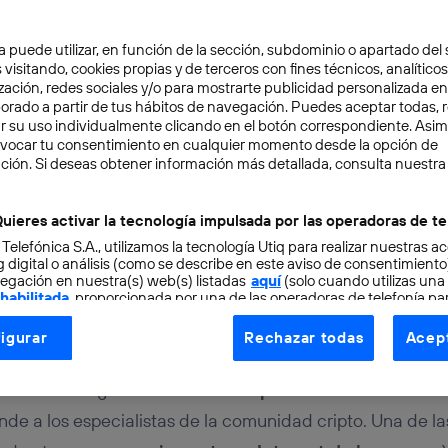
a puede utilizar, en función de la sección, subdominio o apartado del 
 visitando, cookies propias y de terceros con fines técnicos, analíticos
zación, redes sociales y/o para mostrarte publicidad personalizada e
aborado a partir de tus hábitos de navegación. Puedes aceptar todas, 
r su uso individualmente clicando en el botón correspondiente. Asi
evocar tu consentimiento en cualquier momento desde la opción de
S
7 min
ción. Si deseas obtener información más detallada, consulta nuestra
sección entre blockchain 
uieres activar la tecnología impulsada por las operadoras de te
 Telefónica S.A., utilizamos la tecnología Utiq para realizar nuestras a
 digital o análisis (como se describe en este aviso de consentimient
egación en nuestra(s) web(s) listadas
aquí
(solo cuando utilizas una
 habilitada
, proporcionada por una de las operadoras de telefonía par
tu consentimiento en cada página web).
igurar
Rechazar todas
Acept
ogía Utiq está diseñada con la privacidad como prioridad ofreciéndot
an las tecnologías de registro distribuido (Distributed L
ogía utiliza un identificador cifrado creado por tu
operadora de tele
ensamiento generalizado:
serán parte del futuro de In
o tu dirección IP y otra información de la cuenta de cliente de telec
ende a los especialistas de la comunidad cripto. Una de l
 a la conexión que utilizas (p. ej., número de teléfono móvil).