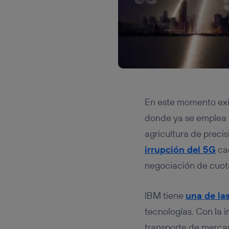
En este momento exi
donde ya se emplea I
agricultura de precis
irrupción del 5G
cad
negociación de cuota
IBM tiene
una de la
tecnologías. Con la i
transporte de mercan