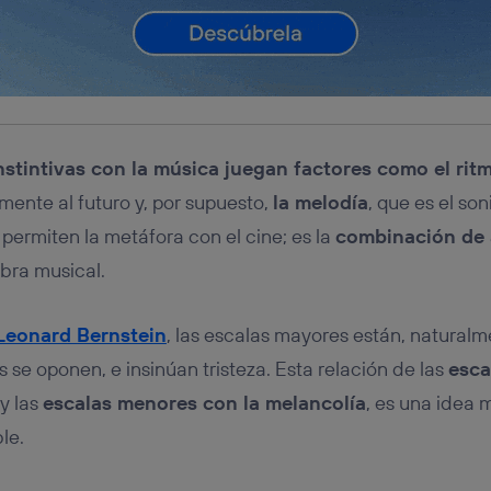
tificador se asigna a la conexión de internet, por lo que cualquier pe
u dispositivo y consienta el uso de la tecnología recibirá el mismo iden
nte:
izas una
conexión de banda ancha
(p. ej., Wi-Fi), el marketing o análi
ará en función de las actividades de navegación de los miembros del
dado su consentimiento.
izas
datos móviles
, el marketing será más personalizado, ya que se ba
nstintivas con la música juegan factores como el rit
ente en la navegación del usuario del móvil.
stionar los consentimientos Utiq seleccionando “Administrar Utiq” e
mente al futuro y, por supuesto,
la melodía
, que es el so
de esta página web o visitando el
portal de privacidad de Utiq (“c
 permiten la metáfora con el cine; es la
combinación de
información, consulta la
política de privacidad de Utiq
.
obra musical.
Leonard Bernstein
, las escalas mayores están, naturalm
 se oponen, e insinúan tristeza. Esta relación de las
esca
 y las
escalas menores con la melancolía
, es una idea m
le.