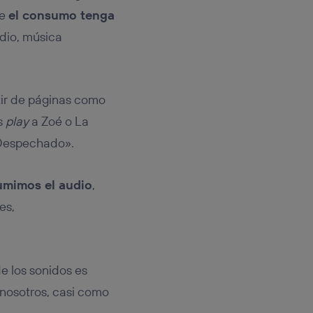
ue
el consumo tenga
dio, música
stir de páginas como
as
play
a Zoé o La
«Despechado».
sumimos el audio
,
es,
e los sonidos es
nosotros, casi como