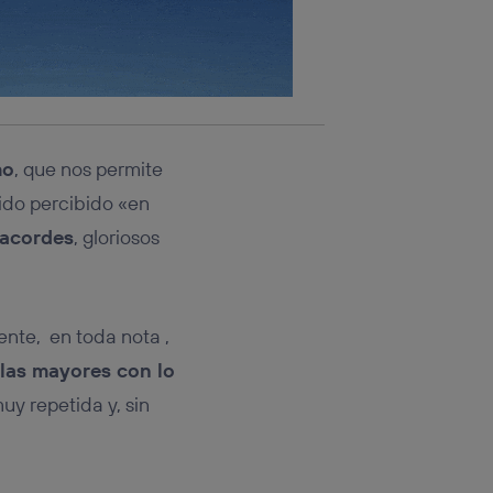
rsona que
tificador.
sis se
 hogar que
sará
mo
, que nos permite
n la parte
nido percibido «en
onsenthub”)
.
 acordes
, gloriosos
ente, en toda nota ,
las mayores con lo
uy repetida y, sin