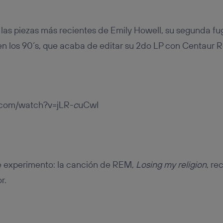
las piezas más recientes de Emily Howell, su segunda fu
n los 90´s, que acaba de editar su 2do LP con Centaur 
.com/watch?v=jLR-
c
uCwI
te experimento: la canción de REM,
Losing my religion
, re
r.