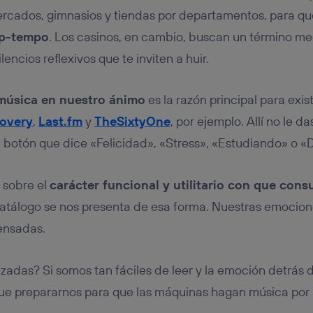
ercados, gimnasios y tiendas por departamentos, para q
up-tempo
. Los casinos, en cambio, buscan un término me
ilencios reflexivos que te inviten a huir.
 música en nuestro ánimo
es la razón principal para exi
overy
,
Last.fm
y
TheSixtyOne
, por ejemplo. Allí no le d
l botón que dice «Felicidad», «Stress», «Estudiando» o 
 sobre el
carácter funcional y utilitario con que con
atálogo se nos presenta de esa forma. Nuestras emocion
ensadas.
zadas? Si somos tan fáciles de leer y la emoción detrás d
que prepararnos para que las máquinas hagan música por 