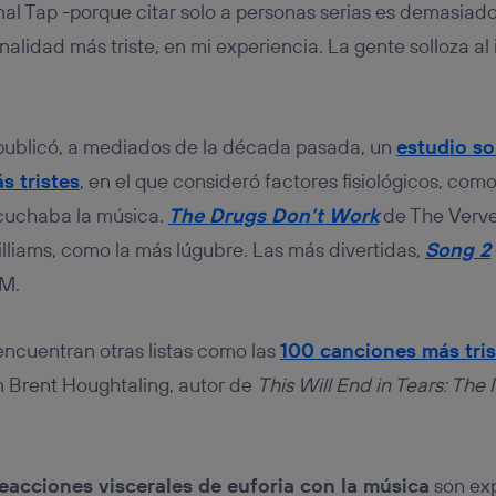
nal Tap -porque citar solo a personas serias es demasiado 
alidad más triste, en mi experiencia. La gente solloza al
 publicó, a mediados de la década pasada, un
estudio so
s tristes
, en el que consideró factores fisiológicos, como 
scuchaba la música.
The Drugs Don’t Work
de The Verve
liams, como la más lúgubre. Las más divertidas,
Song 2
M.
encuentran otras listas como las
100 canciones más tris
Brent Houghtaling, autor de
This Will End in Tears: The 
eacciones viscerales de euforia con la música
son exp