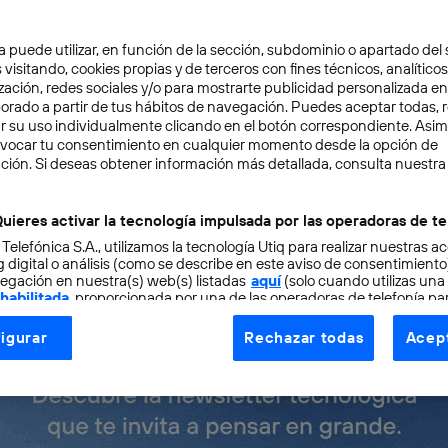
a puede utilizar, en función de la sección, subdominio o apartado del 
 visitando, cookies propias y de terceros con fines técnicos, analíticos
zación, redes sociales y/o para mostrarte publicidad personalizada e
ecesario, diría mi señora madre: hablar de música, una di
aborado a partir de tus hábitos de navegación. Puedes aceptar todas, 
muy íntima- y de emociones, con lo impreciso que resulta
r su uso individualmente clicando en el botón correspondiente. Asi
evocar tu consentimiento en cualquier momento desde la opción de
as son intangibles desde cierta perspectiva. Pero
el soni
ción. Si deseas obtener información más detallada, consulta nuestra
otivo, química hormonal y electricidad
, así que al me
uieres activar la tecnología impulsada por las operadoras de te
 Telefónica S.A., utilizamos la tecnología Utiq para realizar nuestras a
 digital o análisis (como se describe en este aviso de consentimient
egación en nuestra(s) web(s) listadas
aquí
(solo cuando utilizas una
 habilitada
, proporcionada por una de las operadoras de telefonía par
tu consentimiento en cada página web).
igurar
Rechazar todas
Acept
ogía Utiq está diseñada con la privacidad como prioridad ofreciéndot
ogía utiliza un identificador cifrado creado por tu
operadora de tele
o tu dirección IP y otra información de la cuenta de cliente de telec
 a la conexión que utilizas (p. ej., número de teléfono móvil).