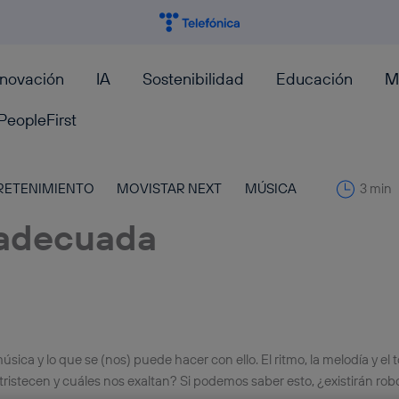
nnovación
IA
Sostenibilidad
Educación
M
PeopleFirst
RETENIMIENTO
MOVISTAR NEXT
MÚSICA
3 min
 adecuada
úsica y lo que se (nos) puede hacer con ello. El ritmo, la melodía y el 
istecen y cuáles nos exaltan? Si podemos saber esto, ¿existirán robo