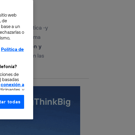
sitio web
, de
n base a un
sciplina artística -y
rechazarlas o
 cualquier idioma
mismo,
do es vibración y
Política de
nos aparecen en las
lefonía?
cciones de
o) basadas
conexión a
ticipantes, y
ar todas
e elección y
fonía
,
omunicaciones