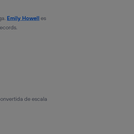
ga.
Emily Howell
es
Records.
convertida de escala