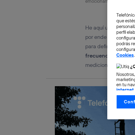
emocionarnos?
Telefónic
que estés
personali
He aquí un enredo inn
perfil el
por ende de lectura 
configura
podrás r
para definirlas. Amb
configura
frecuencia, y lo em
Cookies
.
mediciones.
¿Q
Nosotros,
marketing
en tu nav
internet
otorgas 
Conf
La tecnol
control.
La tecnol
utilizand
vinculada