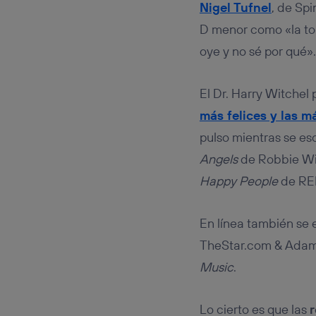
Nigel Tufnel
, de Spi
D menor como «la ton
oye y no sé por qué».
El Dr. Harry Witchel
más felices y las má
pulso mientras se e
Angels
de Robbie Wil
Happy People
de RE
En línea también se 
TheStar.com & Adam 
Music
.
Lo cierto es que las
r