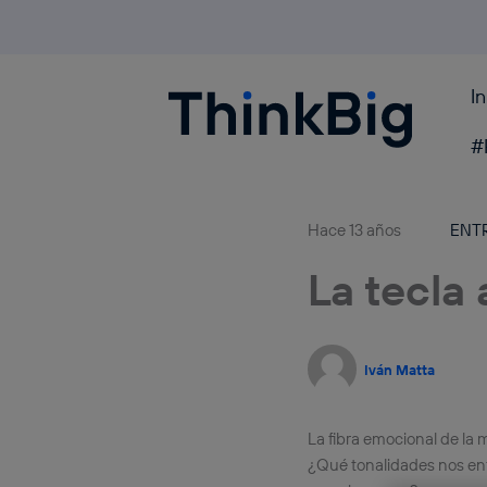
I
Blogthinkbig.com
#
Hace 13 años
ENT
La tecla
Iván Matta
La fibra emocional de la m
¿Qué tonalidades nos entr