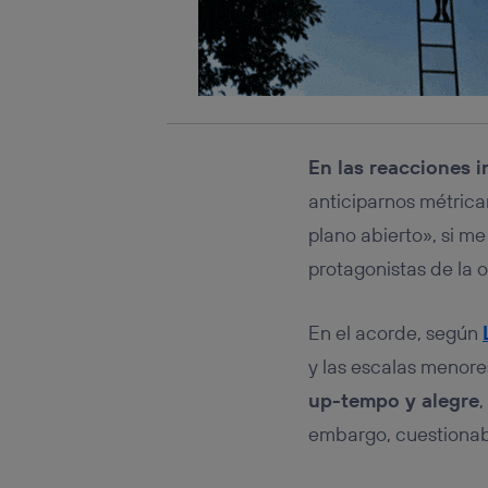
Este iden
conecte s
Típicame
Si util
realiz
hayan 
Si util
En las reacciones i
únicam
Puedes ge
anticiparnos métrica
inferior 
plano abierto», si me
Para más 
protagonistas de la 
En el acorde, según
y las escalas menores
up-tempo y alegre
,
embargo, cuestionab