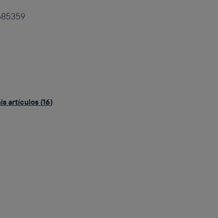
685359
s artículos (16)