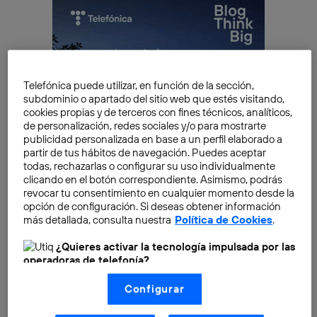
Telefónica puede utilizar, en función de la sección,
subdominio o apartado del sitio web que estés visitando,
cookies propias y de terceros con fines técnicos, analíticos,
de personalización, redes sociales y/o para mostrarte
publicidad personalizada en base a un perfil elaborado a
partir de tus hábitos de navegación. Puedes aceptar
todas, rechazarlas o configurar su uso individualmente
clicando en el botón correspondiente. Asimismo, podrás
revocar tu consentimiento en cualquier momento desde la
opción de configuración. Si deseas obtener información
más detallada, consulta nuestra
Política de Cookies
.
¿Quieres activar la tecnología impulsada por las
Además, el Programa de las Naciones Unidas para el
operadoras de telefonía?
Medio Ambiente (PNUMA) ha informado que el
Nosotros, Telefónica S.A., utilizamos la tecnología Utiq para
consumo de energía en los edificios ha seguido
Configurar
realizar nuestras acciones de marketing digital o análisis
creciendo en los últimos años, en lugar de disminuir.
(como se describe en este aviso de consentimiento)
basadas en tu navegación en nuestra(s) web(s)