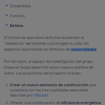
Durabilidad.
Puedes gestionar los consentimientos Utiq seleccionando
“Administrar Utiq” en la parte inferior de esta página web o
visitando el
portal de privacidad de Utiq
Función.
(“consenthub”)
. Para más información, consulta
la
política de privacidad de Utiq
.
Belleza
.
El motivo es que estos atributos aumentan la
“resiliencia” del material y prolongan su vida útil,
aspectos importantes en términos de
sostenibilidad
.
Por tal razón, el equipo de investigación del grupo
Empa en Suiza desarrolló estos nuevos ladrillos de
vidrio. Los propósitos del proyecto incluían:
Crear un nuevo elemento de construcción
que
cumpliera con las tres cualidades esenciales
descritas por
Vitruvio
.
Ofrecer una combinación de
eficiencia energética