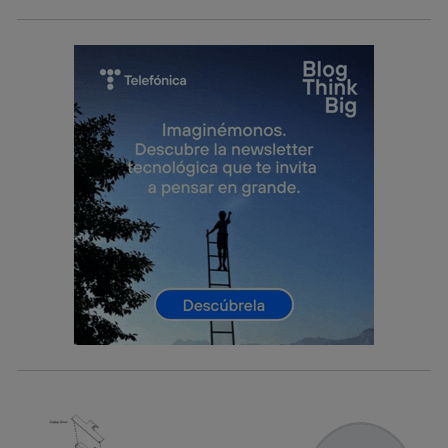
consienta el uso de la tecnología recibirá el mismo
identificador. Típicamente:
Si utilizas una
conexión de banda ancha
(p. ej., Wi-Fi),
el marketing o análisis se realizará en función de las
actividades de navegación de los miembros del hogar
que hayan dado su consentimiento.
Si utilizas
datos móviles
, el marketing será más
personalizado, ya que se basará únicamente en la
navegación del usuario del móvil.
Puedes gestionar los consentimientos Utiq seleccionando
“Administrar Utiq” en la parte inferior de esta página web o
visitando el
portal de privacidad de Utiq
(“consenthub”)
. Para más información, consulta
la
política de privacidad de Utiq
.