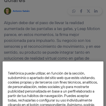
Antonio Sabán
Alguien debe dar el paso de llevar la realidad
aumentada de las pantallas a las gafas, y Leap Motion
parece, en estos momentos, la firma mejor
posicionada para impulsarlo. Su negocio son los
sensores y el reconocimiento de movimiento, y en ese
sentido, su producto se puede integrar tanto en
soluciones de realidad virtual como en gafas de
realidad aumentada de gama alta.
Telefónica puede utilizar, en función de la sección,
En los últimos tiempos, el foco mediático que llegó a
subdominio o apartado del sitio web que estés visitando,
cookies propias y de terceros con fines técnicos, analíticos,
acaparar la
realidad virtual
ha pasado a la
realidad
de personalización, redes sociales y/o para mostrarte
aumentada
. Eso se ha debido sobre todo a modelos
publicidad personalizada en base a un perfil elaborado a
de éxito como
Pokémon Go
, a lo que más tarde se
partir de tus hábitos de navegación. Puedes aceptar
han unido otras firmas como Apple y Google con
todas, rechazarlas o configurar su uso individualmente
clicando en el botón correspondiente. Asimismo, podrás