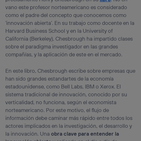
(“consenthub”)
. Para más información, consulta
vano este profesor norteamericano es considerado
la
política de privacidad de Utiq
.
como el padre del concepto que conocemos como
‘innovación abierta’. En su trabajo como docente en la
Harvard Business School y en la University of
California (Berkeley), Chesbrough ha impartido clases
sobre el paradigma investigador en las grandes
compañías, y la aplicación de este en el mercado.
En este libro, Chesbrough escribe sobre empresas que
han sido grandes estandartes de la economía
estadounidense, como Bell Labs, IBM o Xerox. El
sistema tradicional de innovación, conocido por su
verticalidad, no funciona, según el economista
norteamericano. Por este motivo, el flujo de
información debe caminar más rápido entre todos los
actores implicados en la investigación, el desarrollo y
la innovación. Una
obra clave para entender la