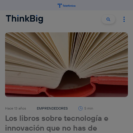
Buscar:
Buscar
Hace 13 años
EMPRENDEDORES
5 min
Los libros sobre tecnología e
innovación que no has de