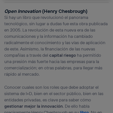
La tecnología Utiq está diseñada con la privacidad como
prioridad ofreciéndote elección y control.
Open Innovation
(Henry Chesbrough)
La tecnología utiliza un identificador cifrado creado por tu
Si hay un libro que revolucionó el panorama
operadora de telefonía
, utilizando tu dirección IP y otra
tecnológico, sin lugar a dudas fue esta obra publicada
información de la cuenta de cliente de
en 2005. La revolución de esta nueva era de las
telecomunicaciones vinculada a la conexión que utilizas
(p. ej., número de teléfono móvil).
comunicaciones y la información ha cambiado
Este identificador se asigna a la conexión de internet, por
radicalmente el conocimiento y las vías de aplicación
lo que cualquier persona que conecte su dispositivo y
de este. Asimismo, la financiación de las nuevas
consienta el uso de la tecnología recibirá el mismo
compañías a través del
capital riesgo
ha permitido
identificador. Típicamente:
una presión más fuerte hacia las empresas para la
Si utilizas una
conexión de banda ancha
(p. ej., Wi-Fi),
comercialización; en otras palabras, para llegar más
el marketing o análisis se realizará en función de las
actividades de navegación de los miembros del hogar
rápido al mercado.
que hayan dado su consentimiento.
Si utilizas
datos móviles
, el marketing será más
Conocer cuales son los roles que debe adoptar el
personalizado, ya que se basará únicamente en la
sistema de I+D, bien en el sector público, bien en las
navegación del usuario del móvil.
entidades privadas, es clave para saber cómo
Puedes gestionar los consentimientos Utiq seleccionando
“Administrar Utiq” en la parte inferior de esta página web o
gestionar mejor la innovación
. De ello habla
visitando el
portal de privacidad de Utiq
precisamente Henry Chesbrough en su
libro
. No en