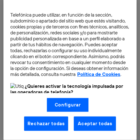
emprendedores
, los interesados en la investigación,
el desarrollo y la innovación y los que quieren estar al
Telefónica puede utilizar, en función de la sección,
día de las últimas novedades tecnológicas.
subdominio o apartado del sitio web que estés visitando,
cookies propias y de terceros con fines técnicos, analíticos,
de personalización, redes sociales y/o para mostrarte
publicidad personalizada en base a un perfil elaborado a
partir de tus hábitos de navegación. Puedes aceptar
todas, rechazarlas o configurar su uso individualmente
clicando en el botón correspondiente. Asimismo, podrás
revocar tu consentimiento en cualquier momento desde
la opción de configuración. Si deseas obtener información
más detallada, consulta nuestra
Política de Cookies
.
¿Quieres activar la tecnología impulsada por
las operadoras de telefonía?
Nosotros, Telefónica S.A., utilizamos la tecnología Utiq para
Configurar
realizar nuestras acciones de marketing digital o análisis
(como se describe en este aviso de consentimiento)
basadas en tu navegación en nuestra(s) web(s)
listadas
aquí
(solo cuando utilizas una
conexión a
Rechazar todas
Aceptar todas
internet habilitada
, proporcionada por una de las
operadoras de telefonía participantes, y otorgas tu
consentimiento en cada página web).