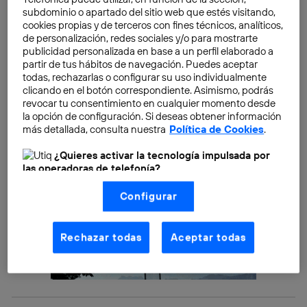
hacia este modelo implique a sectores poco
subdominio o apartado del sitio web que estés visitando,
cookies propias y de terceros con fines técnicos, analíticos,
sostenibles
como la minería.
de personalización, redes sociales y/o para mostrarte
publicidad personalizada en base a un perfil elaborado a
partir de tus hábitos de navegación. Puedes aceptar
todas, rechazarlas o configurar su uso individualmente
clicando en el botón correspondiente. Asimismo, podrás
revocar tu consentimiento en cualquier momento desde
la opción de configuración. Si deseas obtener información
más detallada, consulta nuestra
Política de Cookies
.
¿Quieres activar la tecnología impulsada por
las operadoras de telefonía?
Nosotros, Telefónica S.A., utilizamos la tecnología Utiq para
Configurar
realizar nuestras acciones de marketing digital o análisis
(como se describe en este aviso de consentimiento)
basadas en tu navegación en nuestra(s) web(s)
listadas
aquí
(solo cuando utilizas una
conexión a
Rechazar todas
Aceptar todas
internet habilitada
, proporcionada por una de las
operadoras de telefonía participantes, y otorgas tu
consentimiento en cada página web).
La tecnología Utiq está diseñada con la privacidad como
prioridad ofreciéndote elección y control.