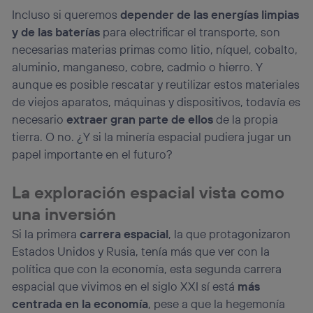
La tecnología utiliza un identificador cifrado creado por tu
Incluso si queremos
depender de las energías limpias
operadora de telefonía
, utilizando tu dirección IP y otra
y de las baterías
para electrificar el transporte, son
información de la cuenta de cliente de
necesarias materias primas como litio, níquel, cobalto,
telecomunicaciones vinculada a la conexión que utilizas
(p. ej., número de teléfono móvil).
aluminio, manganeso, cobre, cadmio o hierro. Y
Este identificador se asigna a la conexión de internet, por
aunque es posible rescatar y reutilizar estos materiales
lo que cualquier persona que conecte su dispositivo y
de viejos aparatos, máquinas y dispositivos, todavía es
consienta el uso de la tecnología recibirá el mismo
necesario
extraer gran parte de ellos
de la propia
identificador. Típicamente:
tierra. O no. ¿Y si la minería espacial pudiera jugar un
Si utilizas una
conexión de banda ancha
(p. ej., Wi-Fi),
papel importante en el futuro?
el marketing o análisis se realizará en función de las
actividades de navegación de los miembros del hogar
que hayan dado su consentimiento.
La exploración espacial vista como
Si utilizas
datos móviles
, el marketing será más
una inversión
personalizado, ya que se basará únicamente en la
navegación del usuario del móvil.
Si la primera
carrera espacial
, la que protagonizaron
Puedes gestionar los consentimientos Utiq seleccionando
Estados Unidos y Rusia, tenía más que ver con la
“Administrar Utiq” en la parte inferior de esta página web o
política que con la economía, esta segunda carrera
visitando el
portal de privacidad de Utiq
(“consenthub”)
. Para más información, consulta
espacial que vivimos en el siglo XXI sí está
más
la
política de privacidad de Utiq
.
centrada en la economía
, pese a que la hegemonía