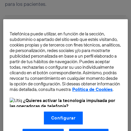
para los pacientes.
Telefónica puede utilizar, en función de la sección,
subdominio o apartado del sitio web que estés visitando,
cookies propias y de terceros con fines técnicos, analíticos,
de personalización, redes sociales y/o para mostrarte
publicidad personalizada en base a un perfil elaborado a
partir de tus hábitos de navegación. Puedes aceptar
todas, rechazarlas o configurar su uso individualmente
clicando en el botón correspondiente. Asimismo, podrás
revocar tu consentimiento en cualquier momento desde
la opción de configuración. Si deseas obtener información
más detallada, consulta nuestra
Política de Cookies
.
¿Quieres activar la tecnología impulsada por
las operadoras de telefonía?
Nosotros, Telefónica S.A., utilizamos la tecnología Utiq para
Configurar
realizar nuestras acciones de marketing digital o análisis
(como se describe en este aviso de consentimiento)
Así es como dos jóvenes emprendedores tomaron ese
basadas en tu navegación en nuestra(s) web(s)