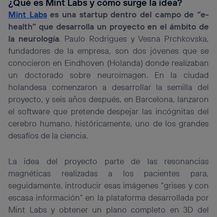
¿Qué es Mint Labs y cómo surge la idea?
Puedes gestionar los consentimientos Utiq seleccionando
Mint Labs
es una startup dentro del campo de “e-
“Administrar Utiq” en la parte inferior de esta página web o
health” que desarrolla un proyecto en el ámbito de
visitando el
portal de privacidad de Utiq
(“consenthub”)
. Para más información, consulta
la neurología
. Paulo Rodrigues y Vesna Prchkovska,
la
política de privacidad de Utiq
.
fundadores de la empresa, son dos jóvenes que se
conocieron en Eindhoven (Holanda) donde realizaban
un doctorado sobre neuroimagen. En la ciudad
holandesa comenzaron a desarrollar la semilla del
proyecto, y seis años después, en Barcelona, lanzaron
el software que pretende despejar las incógnitas del
cerebro humano, históricamente, uno de los grandes
desafíos de la ciencia.
La idea del proyecto parte de las resonancias
magnéticas realizadas a los pacientes para,
seguidamente, introducir esas imágenes “grises y con
escasa información” en la plataforma desarrollada por
Mint Labs y obtener un plano completo en 3D del