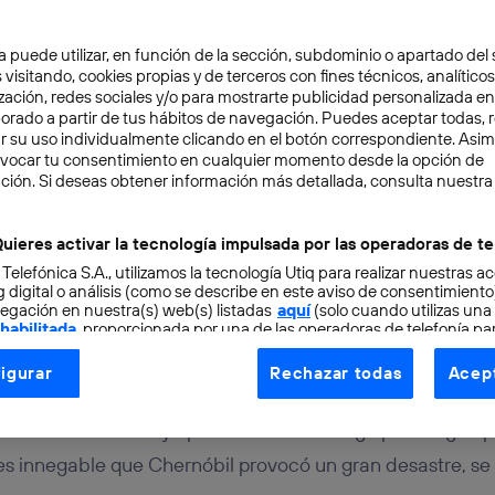
a puede utilizar, en función de la sección, subdominio o apartado del 
 visitando, cookies propias y de terceros con fines técnicos, analíticos
zación, redes sociales y/o para mostrarte publicidad personalizada e
aborado a partir de tus hábitos de navegación. Puedes aceptar todas, 
r su uso individualmente clicando en el botón correspondiente. Asi
evocar tu consentimiento en cualquier momento desde la opción de
CIMIENTO
6 min
ción. Si deseas obtener información más detallada, consulta nuestra
sobre el accidente de Ch
uieres activar la tecnología impulsada por las operadoras de te
 Telefónica S.A., utilizamos la tecnología Utiq para realizar nuestras a
 digital o análisis (como se describe en este aviso de consentimient
egación en nuestra(s) web(s) listadas
aquí
(solo cuando utilizas una
 habilitada
, proporcionada por una de las operadoras de telefonía par
tu consentimiento en cada página web).
igurar
Rechazar todas
Acept
ogía Utiq está diseñada con la privacidad como prioridad ofreciéndot
rnóbil conmocionó al mundo durante el verano de 1986. 
ogía utiliza un identificador cifrado creado por tu
operadora de tele
ccidente nuclear haya podido causar a largo plazo sigue p
o tu dirección IP y otra información de la cuenta de cliente de telec
s innegable que Chernóbil provocó un gran desastre, se
 a la conexión que utilizas (p. ej., número de teléfono móvil).