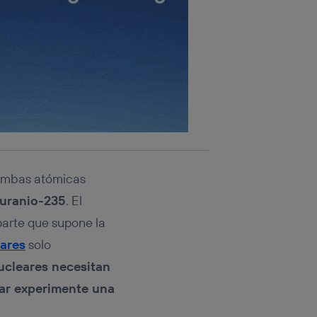
bombas atómicas
uranio-235
. El
parte que supone la
eares
solo
ucleares necesitan
ear experimente una