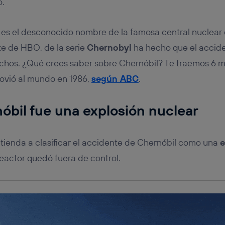
o.
tificador se asigna a la conexión de internet, por lo que cualquier pe
u dispositivo y consienta el uso de la tecnología recibirá el mismo iden
nte:
es el desconocido nombre de la famosa central nuclear 
izas una
conexión de banda ancha
(p. ej., Wi-Fi), el marketing o análi
ará en función de las actividades de navegación de los miembros del
te de HBO, de la serie
Chernobyl
ha hecho que el accide
dado su consentimiento.
hos. ¿Qué crees saber sobre Chernóbil? Te traemos 6 mi
izas
datos móviles
, el marketing será más personalizado, ya que se ba
ente en la navegación del usuario del móvil.
vió al mundo en 1986,
según ABC
.
stionar los consentimientos Utiq seleccionando “Administrar Utiq” e
de esta página web o visitando el
portal de privacidad de Utiq (“c
nóbil fue una explosión nuclear
información, consulta la
política de privacidad de Utiq
.
 tienda a clasificar el accidente de Chernóbil como una
e
eactor quedó fuera de control.