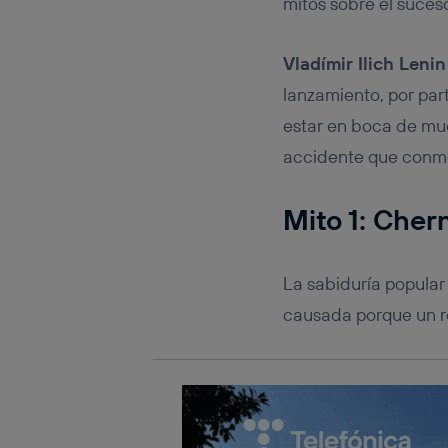
mitos sobre el suces
Este iden
conecte s
Típicame
Vladímir Ilich Lenin
Si util
realiz
lanzamiento, por par
hayan 
estar en boca de muc
Si util
únicam
accidente que conmo
Puedes ge
inferior 
Mito 1: Cher
Para más 
La sabiduría popular
causada porque un r