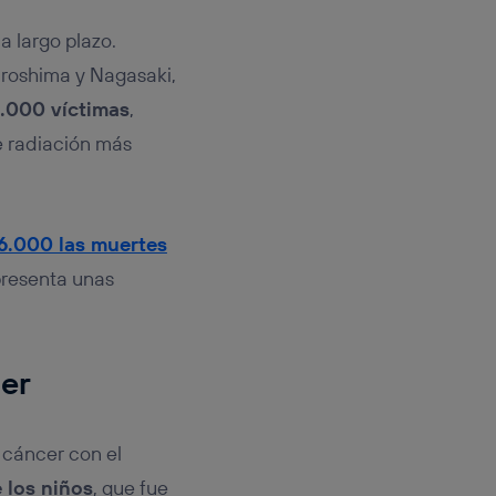
a largo plazo.
iroshima y Nagasaki,
.000 víctimas
,
e radiación más
6.000 las muertes
resenta unas
cer
 cáncer con el
 los niños
, que fue