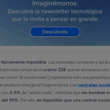
s
fisicamente imposible
. Las centrales nucleares y las 
sótopo mas común es el
uranio-238
que se enriquece con
se como “el uranio malo”) representa solo una pequeña 
 que produce energía al fragmentarse. Las
centrales nucl
o con
2-5%
de “uranio malo”, mientras que
las bombas n
o del 90%
. Por ello,
es imposible que una central nucl