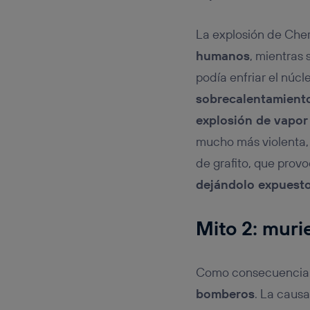
La explosión de Cher
humanos
, mientras
podía enfriar el núc
sobrecalentamient
explosión de vapor
mucho más violenta, 
de grafito, que prov
dejándolo expuest
Mito 2: muri
Como consecuencia 
bomberos
. La caus