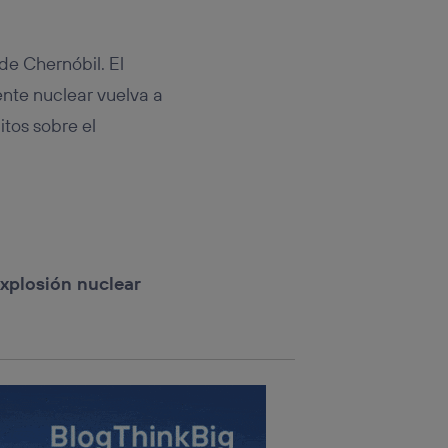
rsona que
tificador.
de Chernóbil. El
sis se
 hogar que
nte nuclear vuelva a
tos sobre el
sará
n la parte
onsenthub”)
.
xplosión nuclear