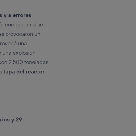
s y a errores
ía comprobar si se
bas provocaron un
provocó una
 una explosión
ó con 2.500 toneladas
la tapa del reactor
rios y 29