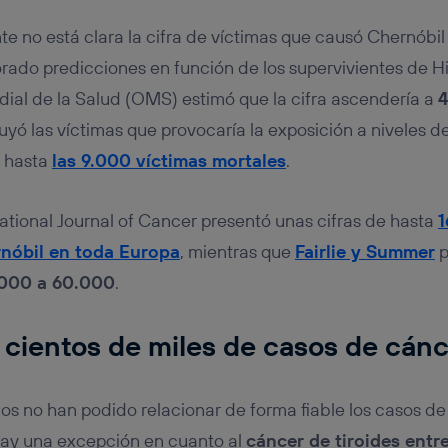
e no está clara la cifra de víctimas que causó Chernóbil 
ado predicciones en función de los supervivientes de H
ial de la Salud (OMS) estimó que la cifra ascendería a
4
yó las víctimas que provocaría la exposición a niveles d
a hasta
las 9.000 víctimas mortales
.
national Journal of Cancer presentó unas cifras de hasta
1
nóbil en toda Europa
, mientras que
Fairlie y Summer
p
000 a 60.000
.
 cientos de miles de casos de cán
cos no han podido relacionar de forma fiable los casos de
Hay una excepción en cuanto al
cáncer de tiroides entre