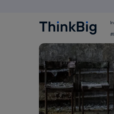
I
Blogthinkbig.com
#