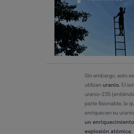
Sin embargo, esto e
utilizan
uranio
. El i
uranio-235 (entiénda
parte fisionable, la
enriquecen su urani
un enriquecimient
explosión atómica
.