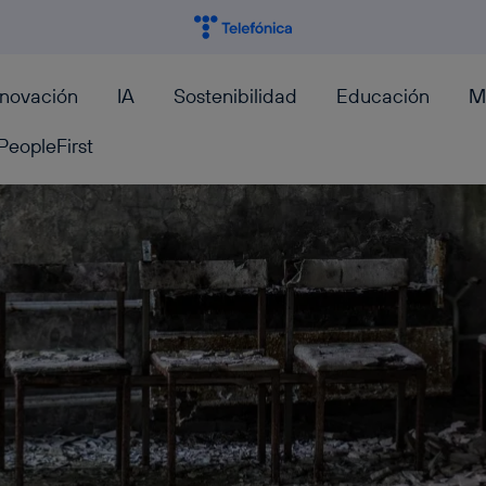
nnovación
IA
Sostenibilidad
Educación
M
PeopleFirst