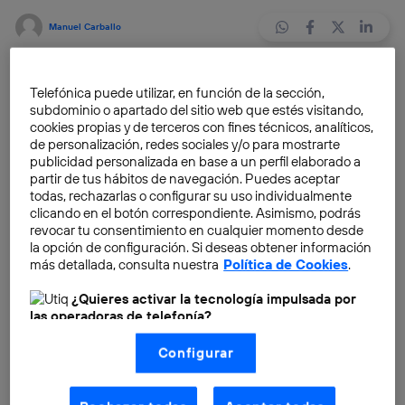
Manuel Carballo
Abrimos una nueva «sección» de
Consejos a
Telefónica puede utilizar, en función de la sección,
Emprendedores
, que nos pueden resultar útiles a
subdominio o apartado del sitio web que estés visitando,
todos.
cookies propias y de terceros con fines técnicos, analíticos,
de personalización, redes sociales y/o para mostrarte
publicidad personalizada en base a un perfil elaborado a
Hoy es el equipo de
Emtrics
, de la Academia Wayra
partir de tus hábitos de navegación. Puedes aceptar
Madrid, el que nos deja unos imprescindibles
todas, rechazarlas o configurar su uso individualmente
consejos desde su experiencia como emprendedores.
clicando en el botón correspondiente. Asimismo, podrás
revocar tu consentimiento en cualquier momento desde
¡No os lo perdáis!
la opción de configuración. Si deseas obtener información
más detallada, consulta nuestra
Política de Cookies
.
¿Quieres activar la tecnología impulsada por
las operadoras de telefonía?
Nosotros, Telefónica S.A., utilizamos la tecnología Utiq para
Configurar
realizar nuestras acciones de marketing digital o análisis
(como se describe en este aviso de consentimiento)
basadas en tu navegación en nuestra(s) web(s)
listadas
aquí
(solo cuando utilizas una
conexión a