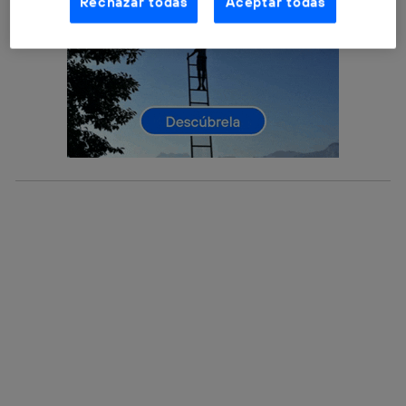
Rechazar todas
Aceptar todas
internet habilitada
, proporcionada por una de las
operadoras de telefonía participantes, y otorgas tu
consentimiento en cada página web).
La tecnología Utiq está diseñada con la privacidad como
prioridad ofreciéndote elección y control.
La tecnología utiliza un identificador cifrado creado por tu
operadora de telefonía
, utilizando tu dirección IP y otra
información de la cuenta de cliente de
telecomunicaciones vinculada a la conexión que utilizas
(p. ej., número de teléfono móvil).
Este identificador se asigna a la conexión de internet, por
lo que cualquier persona que conecte su dispositivo y
consienta el uso de la tecnología recibirá el mismo
identificador. Típicamente:
Si utilizas una
conexión de banda ancha
(p. ej., Wi-Fi),
el marketing o análisis se realizará en función de las
actividades de navegación de los miembros del hogar
que hayan dado su consentimiento.
Si utilizas
datos móviles
, el marketing será más
personalizado, ya que se basará únicamente en la
navegación del usuario del móvil.