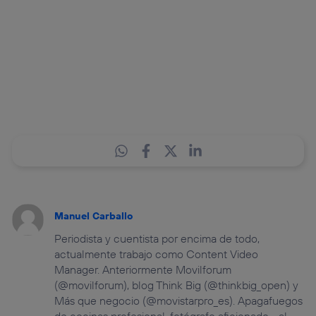
Puedes gestionar los consentimientos Utiq seleccionando
“Administrar Utiq” en la parte inferior de esta página web o
visitando el
portal de privacidad de Utiq
(“consenthub”)
. Para más información, consulta
la
política de privacidad de Utiq
.
Manuel Carballo
Periodista y cuentista por encima de todo,
actualmente trabajo como Content Video
Manager. Anteriormente Movilforum
(@movilforum), blog Think Big (@thinkbig_open) y
Más que negocio (@movistarpro_es). Apagafuegos