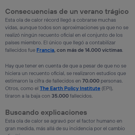
consienta el uso de la tecnología recibirá el mismo
identificador. Típicamente:
Consecuencias de un verano trágico
Si utilizas una
conexión de banda ancha
(p. ej., Wi-Fi),
Esta ola de calor récord llegó a cobrarse muchas
el marketing o análisis se realizará en función de las
vidas, aunque todos son aproximaciones ya que no se
actividades de navegación de los miembros del hogar
que hayan dado su consentimiento.
realizó ningún recuento oficial en el conjunto de los
Si utilizas
datos móviles
, el marketing será más
países miembro. El único que llegó a contabilizar
personalizado, ya que se basará únicamente en la
fallecidos fue
Francia
, con más de 14.000 víctimas
.
navegación del usuario del móvil.
Puedes gestionar los consentimientos Utiq seleccionando
Hay que tener en cuenta de que a pesar de que no se
“Administrar Utiq” en la parte inferior de esta página web o
visitando el
portal de privacidad de Utiq
hiciera un recuento oficial, se realizaron estudios que
(“consenthub”)
. Para más información, consulta
estimaron la cifra de fallecidos en
70.000
personas.
la
política de privacidad de Utiq
.
Otros, como el
The Earth Policy Institute
(EPI),
tiraron a la baja con
35.000
fallecidos.
Buscando explicaciones
Esta ola de calor se agravó por el factor humano en
gran medida, más allá de su incidencia por el cambio