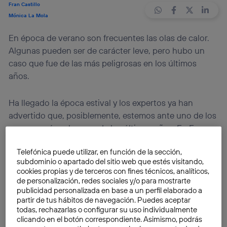
Fran Castillo
Mónica La Mola
En época de verano son frecuentes las olas de calor.
Algunas pueden ser de carácter leve, pero hubo un
caso que fue de las más peligrosas en los últimos
años.
Ha llegado la época estival y los expertos ya han
advertido que, posiblemente, estemos ante uno de los
veranos más calurosos de los últimos años. En Europa
se espera que las temperaturas máximas superen los
Telefónica puede utilizar, en función de la sección,
40 grados centígrados
.
subdominio o apartado del sitio web que estés visitando,
cookies propias y de terceros con fines técnicos, analíticos,
Pese a todo, los meteorólogos esperan que, a pesar
de personalización, redes sociales y/o para mostrarte
publicidad personalizada en base a un perfil elaborado a
de las cifras, este no sea tan caluroso como el de
partir de tus hábitos de navegación. Puedes aceptar
2003
, donde se sufrió la peor ola de calor de la
todas, rechazarlas o configurar su uso individualmente
historia desde 1540. En aquella ocasión se alcanzó la
clicando en el botón correspondiente. Asimismo, podrás