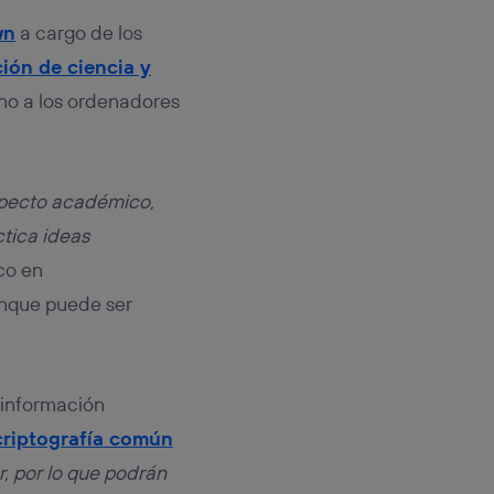
wn
a cargo de los
ción de ciencia y
rno a los ordenadores
specto académico,
ctica ideas
co en
unque puede ser
 información
criptografía común
, por lo que podrán