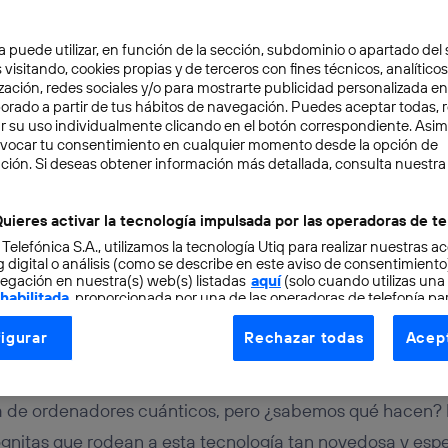
a puede utilizar, en función de la sección, subdominio o apartado del 
 visitando, cookies propias y de terceros con fines técnicos, analíticos
zación, redes sociales y/o para mostrarte publicidad personalizada e
aborado a partir de tus hábitos de navegación. Puedes aceptar todas, 
r su uso individualmente clicando en el botón correspondiente. Asi
evocar tu consentimiento en cualquier momento desde la opción de
URO
3 min
ción. Si deseas obtener información más detallada, consulta nuestra
irán los ordenadores cu
uieres activar la tecnología impulsada por las operadoras de te
 Telefónica S.A., utilizamos la tecnología Utiq para realizar nuestras a
nadores clásicos?
 digital o análisis (como se describe en este aviso de consentimient
egación en nuestra(s) web(s) listadas
aquí
(solo cuando utilizas una
 habilitada
, proporcionada por una de las operadoras de telefonía par
tu consentimiento en cada página web).
igurar
Rechazar todas
Acept
ogía Utiq está diseñada con la privacidad como prioridad ofreciéndot
ogía utiliza un identificador cifrado creado por tu
operadora de tele
o tu dirección IP y otra información de la cuenta de cliente de telec
a de ordenadores cuánticos, pero ¿sabemos qué hacen?
 a la conexión que utilizas (p. ej., número de teléfono móvil).
gnitas que rodean a esta tecnología tan novedosa y esp