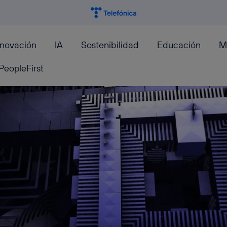
nnovación
IA
Sostenibilidad
Educación
M
PeopleFirst