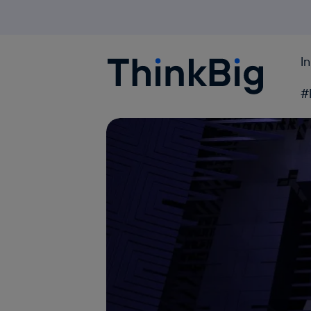
I
Blogthinkbig.com
#