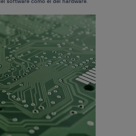
del software como el del hardware
.