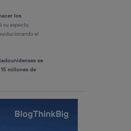
rsona que
tificador.
hacer los
sis se
á su aspecto.
 hogar que
evolucionando el
sará
n la parte
onsenthub”)
.
stadounidenses se
15 millones de