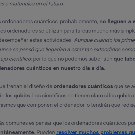
s o materiales en el futuro
.
os ordenadores cuánticos, probablemente,
no lleguen a 
los ordenadores se utilizan para tareas mucho más simpl
desempeñar estas actividades.
Aunque cuando los prime
unca se pensó que llegarían a estar tan extendidos como
ajo científico
; por lo que no podemos saber aún
que lab
enadores cuánticos en nuestro día a día
.
ue frenan el diseño de
ordenadores cuánticos
que se a
de los
qubits
. Los científicos no tienen claro si los qubits
 mismos que componen el ordenador, o tendrán que redis
más comunes es pensar que los ordenadores cuánticos pu
tantáneamente
. Pueden
resolver muchos problemas qu