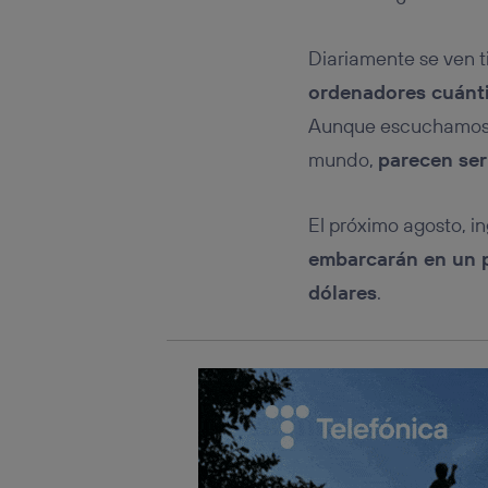
Este iden
conecte s
Típicame
Diariamente se ven t
Si util
ordenadores cuánt
realiz
hayan 
Aunque escuchamos m
Si util
mundo,
parecen ser
únicam
Puedes ge
inferior 
El próximo agosto, in
Para más 
embarcarán en un p
dólares
.