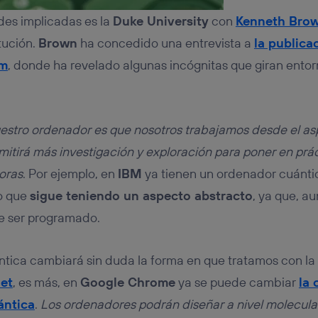
des implicadas es la
Duke University
con
Kenneth Bro
itución.
Brown
ha concedido una entrevista a
la publica
sm
, donde ha revelado algunas incógnitas que giran ento
nuestro ordenador es que nosotros trabajamos desde el a
rmitirá más investigación y exploración para poner en prá
oras
. Por ejemplo, en
IBM
ya tienen un ordenador cuánti
o que
sigue teniendo un aspecto abstracto
, ya que, a
e ser programado.
tica cambiará sin duda la forma en que tratamos con la
net
, es más, en
Google Chrome
ya se puede cambiar
la 
ántica
.
Los ordenadores podrán diseñar a nivel molecular