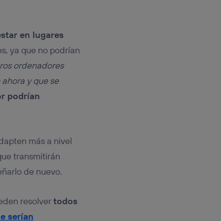
estar en lugares
es, ya que no podrían
ros ordenadores
 ahora y que se
or podrían
dapten más a nivel
 que transmitirán
eñarlo de nuevo.
eden resolver
todos
e serían