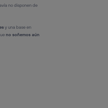
davía no disponen de
es
y una base en
 que
no soñemos aún