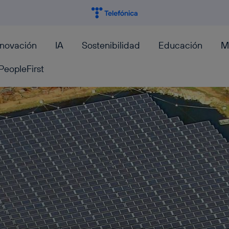
nnovación
IA
Sostenibilidad
Educación
M
PeopleFirst