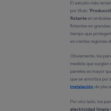
El estudio más recien
por título “
Producció
flotante
en embalses 
flotantes en grandes
tiempo que protegerí
en ciertas regiones d
Obviamente, los panel
medida que surgían 
paneles es mayor qu
que se amortiza por 
instalación
de placa
Por otro lado, los pa
electricidad limpia