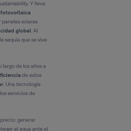
ustainability
. Y lleva
r
fotovoltaica
r paneles solares
icidad global
. Al
la sequía que se vive
 largo de los años a
ficiencia
de estos
ar
. Una tecnología
los servicios de
 precio: generar
roteger el agua ante el