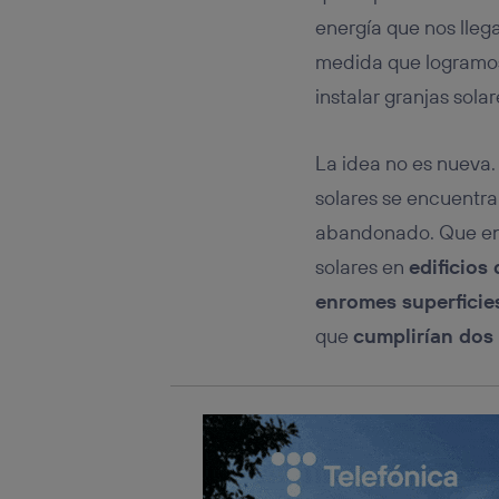
Este iden
conecte s
energía que nos llega
Típicame
medida que logramo
Si util
instalar granjas sol
realiz
hayan 
Si util
La idea no es nueva. 
únicam
solares se encuentra
Puedes ge
inferior 
abandonado. Que en e
Para más 
solares en
edificios
enromes superficie
que
cumplirían dos