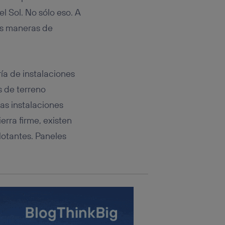
rsona que
tificador.
el Sol. No sólo eso. A
s maneras de
sis se
 hogar que
sará
ía de instalaciones
s de terreno
n la parte
onsenthub”)
.
as instalaciones
ierra firme, existen
flotantes. Paneles