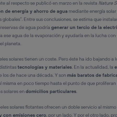
te al respecto se publicó en marzo en la revista
Nature S
n de energía y ahorro de agua
mediante energía sola
globales”. Entre sus conclusiones, se estima que instala
 reservas de agua podría
generar un tercio de la electr
a ese agua de la evaporación y ayudaría en la lucha con 
el planeta.
es solares tienen un coste. Pero éste ha ido bajando a lo
distintas
tecnologías y materiales
. En la actualidad, la
e
e los de hace una década. Y son
más baratos de fabric
sí misma en poco tiempo hasta el punto de que proliferan 
s solares en
domicilios particulares
.
neles solares flotantes ofrecen un doble servicio al mismo
 y con emisiones cero
, por un lado. Y por el otro lado, p