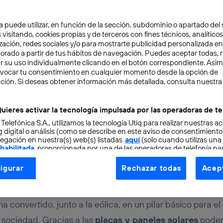
a puede utilizar, en función de la sección, subdominio o apartado del 
 visitando, cookies propias y de terceros con fines técnicos, analíticos
zación, redes sociales y/o para mostrarte publicidad personalizada e
aborado a partir de tus hábitos de navegación. Puedes aceptar todas, 
r su uso individualmente clicando en el botón correspondiente. Asi
evocar tu consentimiento en cualquier momento desde la opción de
BILIDAD
5 min
ción. Si deseas obtener información más detallada, consulta nuestra
olares flotantes: la clav
uieres activar la tecnología impulsada por las operadoras de te
 Telefónica S.A., utilizamos la tecnología Utiq para realizar nuestras a
equías generando electri
 digital o análisis (como se describe en este aviso de consentimient
egación en nuestra(s) web(s) listadas
aquí
(solo cuando utilizas una
 habilitada
, proporcionada por una de las operadoras de telefonía par
tu consentimiento en cada página web).
igurar
Rechazar todas
Acept
ogía Utiq está diseñada con la privacidad como prioridad ofreciéndot
ogía utiliza un identificador cifrado creado por tu
operadora de tele
o tu dirección IP y otra información de la cuenta de cliente de telec
ha convertido, junto a la eólica, en un pilar básico para el
 a la conexión que utilizas (p. ej., número de teléfono móvil).
sociedad. Gracias a las
placas y paneles solares
podem