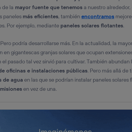
tificador se asigna a la conexión de internet, por lo que cualquier pe
u dispositivo y consienta el uso de la tecnología recibirá el mismo iden
 de la
mayor fuente que tenemos
a nuestro alrededor, 
nte:
s paneles
más eficientes
, también
encontramos
mejore
izas una
conexión de banda ancha
(p. ej., Wi-Fi), el marketing o análi
ares. Por ejemplo, mediante
paneles solares flotantes
.
ará en función de las actividades de navegación de los miembros del
dado su consentimiento.
izas
datos móviles
, el marketing será más personalizado, ya que se ba
Pero podría desarrollarse más. En la actualidad, la mayor
ente en la navegación del usuario del móvil.
n en gigantescas granjas solares que ocupan extensione
stionar los consentimientos Utiq seleccionando “Administrar Utiq” e
de esta página web o visitando el
portal de privacidad de Utiq (“c
l pasado tal vez sirvió para cultivar. También abundan l
información, consulta la
política de privacidad de Utiq
.
 de oficinas e instalaciones públicas
. Pero más allá de t
s de agua
en las que se podrían instalar paneles solares 
 misiones
en vez de una.