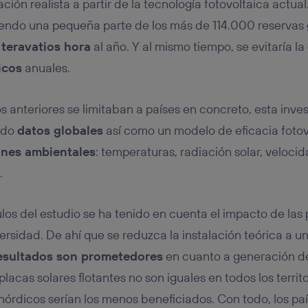
ión realista a partir de la tecnología fotovoltaica actual.
endo una pequeña parte de los más de 114.000 reservas 
 teravatios hora
al año. Y al mismo tiempo, se evitaría la
icos
anuales.
s anteriores se limitaban a países en concreto, esta inve
uido
datos globales
así como un modelo de eficacia fotov
ones ambientales
: temperaturas, radiación solar, veloci
.
los del estudio se ha tenido en cuenta el impacto de las 
versidad. De ahí que se reduzca la instalación teórica a u
esultados son prometedores
en cuanto a generación de
placas solares flotantes no son iguales en todos los territ
nórdicos serían los menos beneficiados. Con todo, los pa