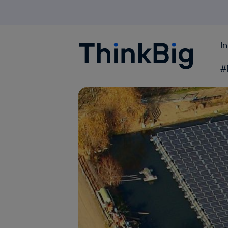
I
Blogthinkbig.com
#