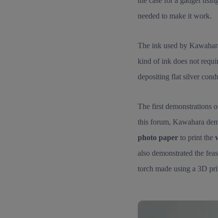
the case for a gadget usin
needed to make it work.
The ink used by Kawahara
kind of ink does not requir
depositing flat silver cond
The first demonstrations o
this forum, Kawahara demon
photo paper
to print the
also demonstrated the feas
torch made using a 3D pri