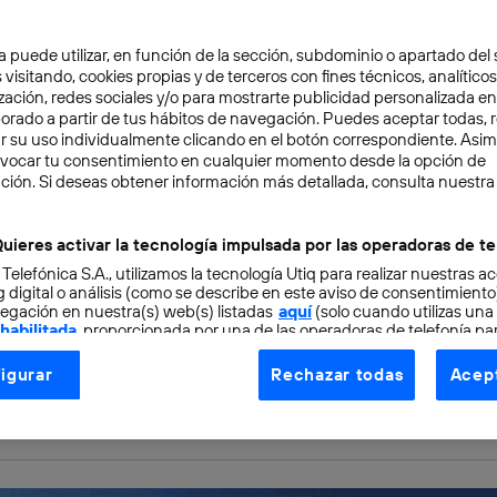
a puede utilizar, en función de la sección, subdominio o apartado del 
articles for printing electronic circuits on paper
.
 visitando, cookies propias y de terceros con fines técnicos, analíticos
zación, redes sociales y/o para mostrarte publicidad personalizada e
aborado a partir de tus hábitos de navegación. Puedes aceptar todas, 
al advances at the nanoscale are yielding very good results in many fie
r su uso individualmente clicando en el botón correspondiente. Asi
evocar tu consentimiento en cualquier momento desde la opción de
 of the sectors most benefiting from the properties derived from the us
ción. Si deseas obtener información más detallada, consulta nuestra
udying the properties of many of these materials reduced to their very
ay to create
circuits printed
on paper using
silver ink.
uieres activar la tecnología impulsada por las operadoras de te
 Telefónica S.A., utilizamos la tecnología Utiq para realizar nuestras a
 digital o análisis (como se describe en este aviso de consentimient
ence fiction, the truth is that
Steve Hodges
of Microsoft Research in C
egación en nuestra(s) web(s) listadas
aquí
(solo cuando utilizas una
 habilitada
, proporcionada por una de las operadoras de telefonía par
o Kawahara
and his team at the University of Tokyo in Japan have found
tu consentimiento en cada página web).
igurar
Rechazar todas
Acept
ircuits
on paper
. But the most curious thing about this discovery is th
ogía Utiq está diseñada con la privacidad como prioridad ofreciéndot
printer
. It just has to be loaded with special cartridges of ink mixed with
ogía utiliza un identificador cifrado creado por tu
operadora de tele
o tu dirección IP y otra información de la cuenta de cliente de telec
 a la conexión que utilizas (p. ej., número de teléfono móvil).