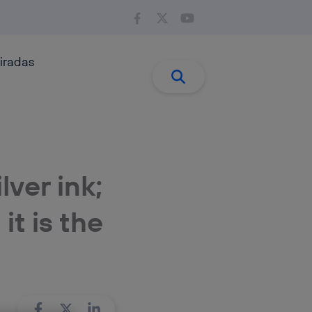
iradas
Buscar:
Buscar
ver ink;
it is the