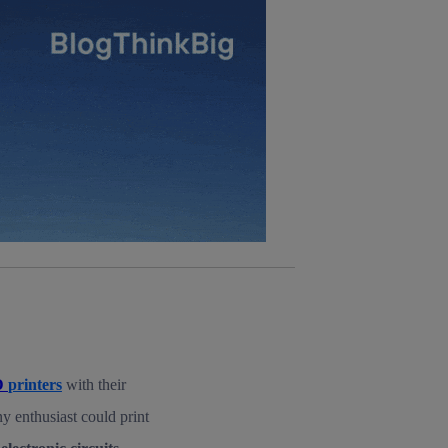
rsona que
tificador.
sis se
 hogar que
sará
n la parte
onsenthub”)
.
D
printers
with their
ny enthusiast could print