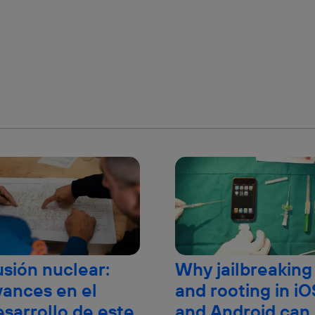
usión nuclear:
Why jailbreaking
vances en el
and rooting in iO
esarrollo de este
and Android can