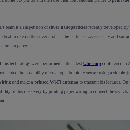
g a home 3D printer and then use their conventional printer to
print the
’s team is a suspension of
silver nanoparticles
recently developed by 
e heat to release the silver and has the particle size, viscosity and surfa
uctors on paper.
f this technology were performed at the latest
Ubicomp
conference
in 
strated the possibility of creating a humidity sensor using a simple $8
wiring
and make a
printed Wi-Fi antenna
to transmit his lectures. On
ibility of this discovery by printing paper wiring to connect the switch
nter.