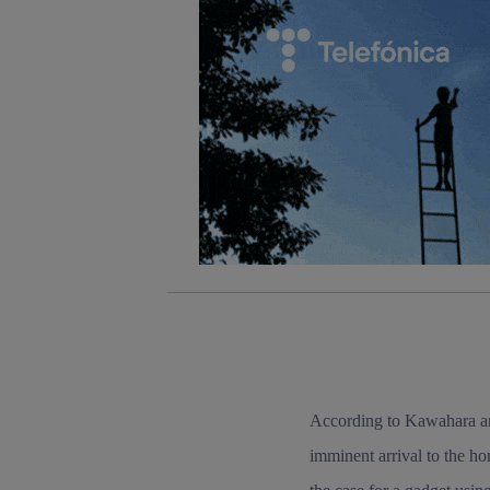
Este iden
conecte s
Típicame
Si util
realiz
hayan 
Si util
únicam
Puedes ge
inferior 
Para más 
According to Kawahara and
imminent arrival to the hom