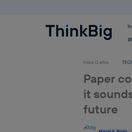
I
Blogthinkbig.com
#
Hace 13 años
TEC
Paper co
it sounds
future
Miguel A. Perez