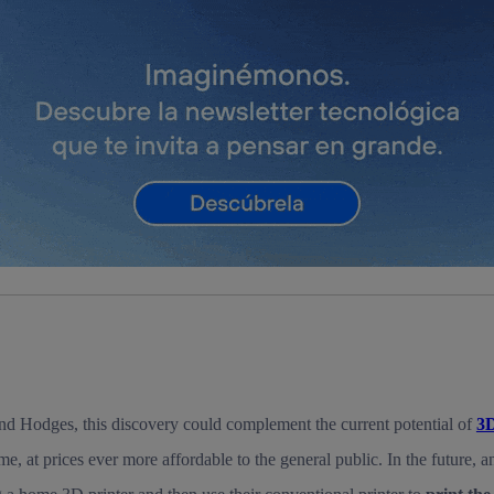
tificador se asigna a la conexión de internet, por lo que cualquier pe
u dispositivo y consienta el uso de la tecnología recibirá el mismo iden
nte:
izas una
conexión de banda ancha
(p. ej., Wi-Fi), el marketing o análi
ará en función de las actividades de navegación de los miembros del
dado su consentimiento.
izas
datos móviles
, el marketing será más personalizado, ya que se ba
ente en la navegación del usuario del móvil.
stionar los consentimientos Utiq seleccionando “Administrar Utiq” e
de esta página web o visitando el
portal de privacidad de Utiq (“c
información, consulta la
política de privacidad de Utiq
.
 Hodges, this discovery could complement the current potential of
3
e, at prices ever more affordable to the general public. In the future, a