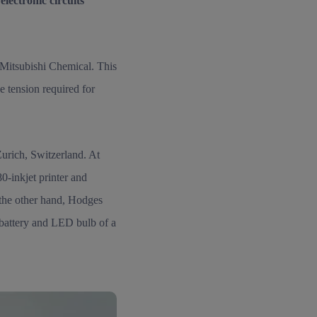
 electronic circuits
Mitsubishi Chemical. This
ce tension required for
Zurich, Switzerland. At
0-inkjet printer and
 the other hand, Hodges
, battery and LED bulb of a