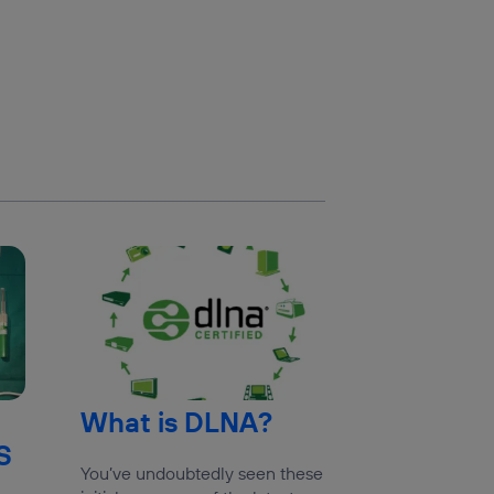
What is DLNA?
S
You’ve undoubtedly seen these