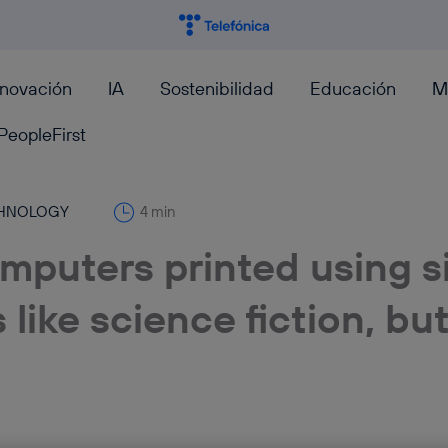
nnovación
IA
Sostenibilidad
Educación
M
PeopleFirst
HNOLOGY
4 min
mputers printed using sil
 like science fiction, but 